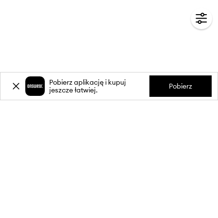
Pobierz aplikację i kupuj
Pobierz
jeszcze łatwiej.
-20%
zniżki** na pierwsze zakupy