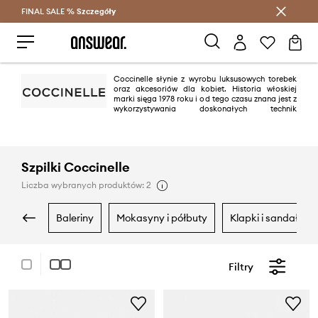
FINAL SALE %
Szczegóły
Oszczędzaj z Answear Club >
Coccinelle słynie z wyrobu luksusowych torebek
oraz akcesoriów dla kobiet. Historia włoskiej
marki sięga 1978 roku i od tego czasu znana jest z
wykorzystywania doskonałych technik
rzemieślniczych przy wyrobie swoich produktów skórzanych. Coccinelle
stworzona została z myślą o nowoczesnych kobietach, które nie boją się
podkreślać swojego indywidualnego stylu.
Szpilki Coccinelle
Liczba wybranych produktów: 2
baleriny
mokasyny i półbuty
klapki i sandały
Filtry