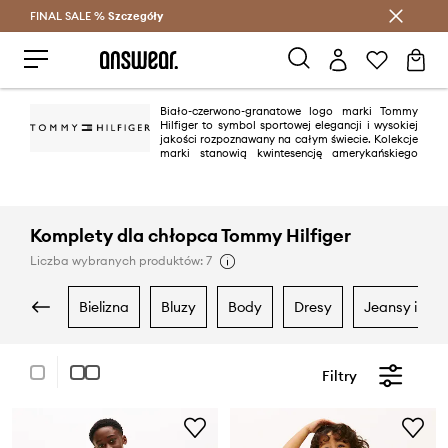
FINAL SALE %
Szczegóły
Oszczędzaj z Answear Club >
Biało-czerwono-granatowe logo marki Tommy
Hilfiger to symbol sportowej elegancji i wysokiej
jakości rozpoznawany na całym świecie. Kolekcje
marki stanowią kwintesencję amerykańskiego
stylu "preppy". To klasyka we współczesnym, modnym wydaniu. Obecne
Tommy Hilfiger to jedna z wiodących marek lifestyle’owych, mająca
ponad 1000 sklepów w 90 krajach.
Komplety dla chłopca Tommy Hilfiger
Liczba wybranych produktów: 7
bielizna
bluzy
body
dresy
jeansy i ogr
Filtry