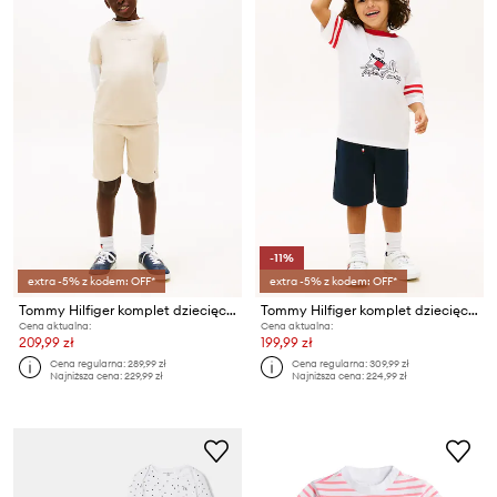
-11%
extra -5% z kodem: OFF*
extra -5% z kodem: OFF*
Tommy Hilfiger komplet dziecięcy z bawełną
Tommy Hilfiger komplet dziecięcy bawełniany
Cena aktualna:
Cena aktualna:
209,99 zł
199,99 zł
Cena regularna:
289,99 zł
Cena regularna:
309,99 zł
Najniższa cena:
229,99 zł
Najniższa cena:
224,99 zł