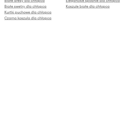
Białe dresy dla chłopca
Eleganckie spodnie dla chłopca
Białe swetry dla chłopca
Koszule białe dla chłopca
Kurtki puchowe dla chłopca
Czarna koszula dla chłopca