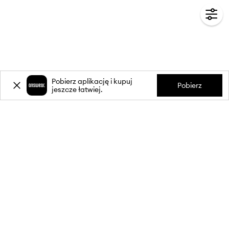
Pobierz aplikację i kupuj
Pobierz
jeszcze łatwiej.
-20%
zniżki** na pierwsze zakupy
za zapis do newslettera.