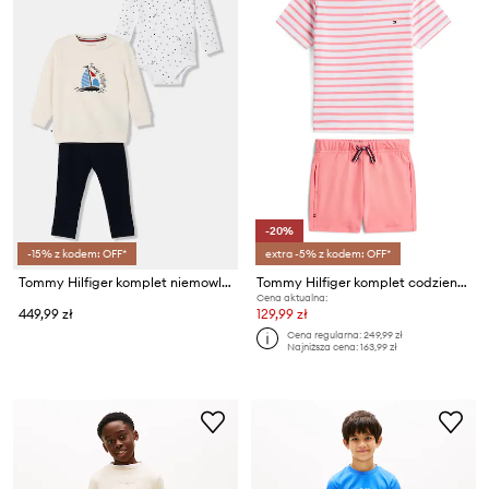
-20%
-15% z kodem: OFF*
extra -5% z kodem: OFF*
Tommy Hilfiger komplet niemowlęcy z bawełną
Tommy Hilfiger komplet codzienny dziecięcy bawełniany
Cena aktualna:
449,99 zł
129,99 zł
Cena regularna:
249,99 zł
Najniższa cena:
163,99 zł