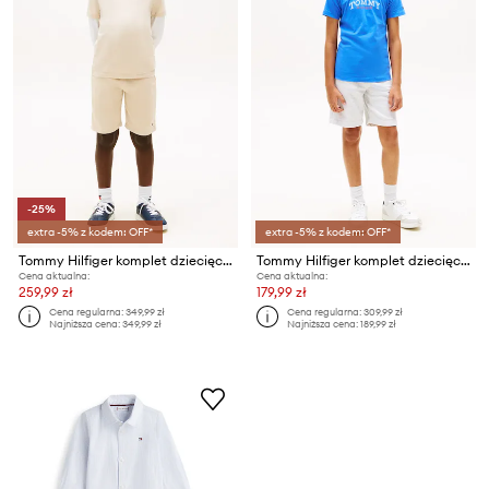
-25%
extra -5% z kodem: OFF*
extra -5% z kodem: OFF*
Tommy Hilfiger komplet dziecięcy z bawełną
Tommy Hilfiger komplet dziecięcy z bawełny
Cena aktualna:
Cena aktualna:
259,99 zł
179,99 zł
Cena regularna:
349,99 zł
Cena regularna:
309,99 zł
Najniższa cena:
349,99 zł
Najniższa cena:
189,99 zł