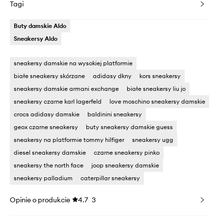
Tagi
Buty damskie Aldo
Sneakersy Aldo
sneakersy damskie na wysokiej platformie
białe sneakersy skórzane
adidasy dkny
kors sneakersy
sneakersy damskie armani exchange
białe sneakersy liu jo
sneakersy czarne karl lagerfeld
love moschino sneakersy damskie
crocs adidasy damskie
baldinini sneakersy
geox czarne sneakersy
buty sneakersy damskie guess
sneakersy na platformie tommy hilfiger
sneakersy ugg
diesel sneakersy damskie
czarne sneakersy pinko
sneakersy the north face
joop sneakersy damskie
sneakersy palladium
caterpillar sneakersy
Opinie o produkcie
4.7
3