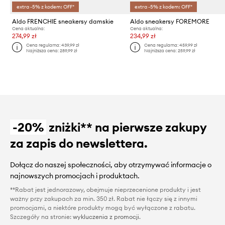
extra -5% z kodem: OFF*
extra -5% z kodem: OFF*
Aldo FRENCHIE sneakersy damskie
Aldo sneakersy FOREMORE
Cena aktualna:
Cena aktualna:
274,99 zł
234,99 zł
Cena regularna:
439,99 zł
Cena regularna:
459,99 zł
Najniższa cena:
289,99 zł
Najniższa cena:
259,99 zł
-20%
zniżki** na pierwsze zakupy
za zapis do newslettera.
Dołącz do naszej społeczności, aby otrzymywać informacje o
najnowszych promocjach i produktach.
**Rabat jest jednorazowy, obejmuje nieprzecenione produkty i jest
ważny przy zakupach za min. 350 zł. Rabat nie łączy się z innymi
promocjami, a niektóre produkty mogą być wyłączone z rabatu.
Szczegóły na stronie:
wykluczenia z promocji
.