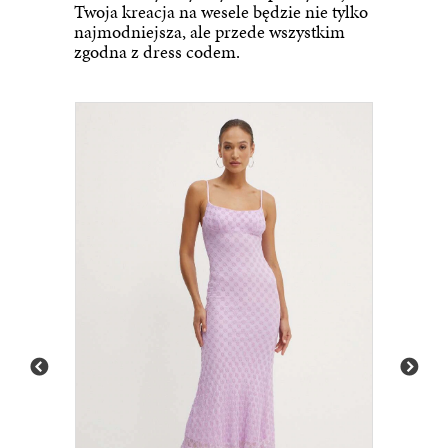
Twoja kreacja na wesele będzie nie tylko
najmodniejsza, ale przede wszystkim
zgodna z dress codem.
159.
Aniye By sukienka kolor fioletowy maxi dopasowana ...