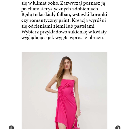
się w klimat boho. Zazwyczaj poznasz ją
po charakterystycznych zdobieniach.
Będą to kaskady falban, wstawki koronki
czy romantyczny print.
Kreacja wyróżni
się odcieniami ziemi lub pastelami.
Wybierz przykładowo sukienkę w kwiaty
wyglądające jak wyjęte wprost z obrazu.
849.
Answear.LAB sukienka kolor różowy maxi rozkloszo...