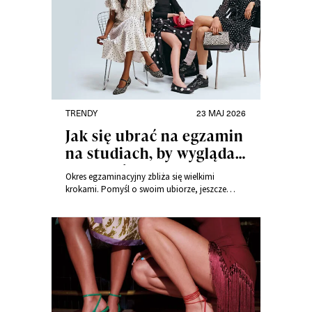
TRENDY
23 MAJ 2026
Jak się ubrać na egzamin
na studiach, by wyglądać
schludnie?
Okres egzaminacyjny zbliża się wielkimi
krokami. Pomyśl o swoim ubiorze, jeszcze
zanim sesja zacznie się w najlepsze. Aby czuć się
komfortowo podczas każdego egzaminu warto
być podwójnie przygotowaną – w zakresie
omawianego materiału i… stylizacji! Sprawdź,
co warto założyć! Tagi: Kobiece stylizacje,
Sukienki - porady i stylizacje