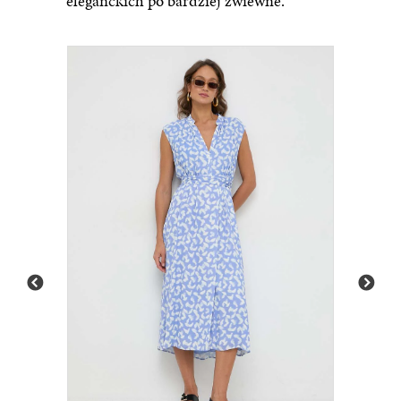
eleganckich po bardziej zwiewne.
The Sleeper sukienka kolor niebieski maxi prosta H...