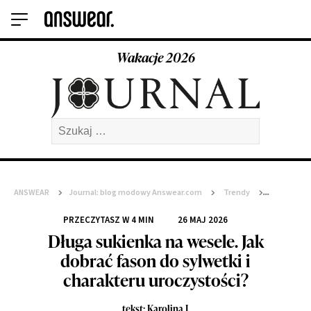
Wakacje 2026
Szukaj:
ANSWEAR
>
Journal: blog modowy Answear.com
>
Trendy
>
Długa sukienka na wesele. Jak dobrać fason do sylwetki i charakteru
uroczystości?
PRZECZYTASZ W
4
MIN
26 MAJ 2026
Długa sukienka na wesele. Jak
dobrać fason do sylwetki i
charakteru uroczystości?
tekst: Karolina J.