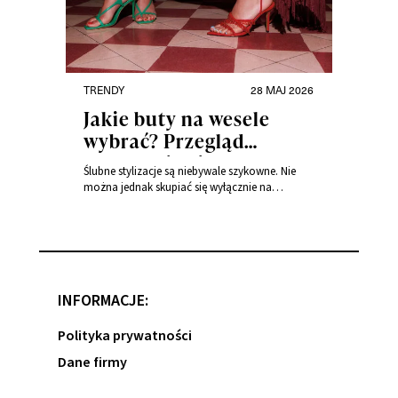
TRENDY
28 MAJ 2026
Jakie buty na wesele
wybrać? Przegląd
eleganckich i wygodnych
Ślubne stylizacje są niebywale szykowne. Nie
par
można jednak skupiać się wyłącznie na
aspekcie wizualnym, bo wesele to uroczystość
specyficzna. Przysięga w kościele lub w urzędzie
to tylko jedna z części, po której następuje
najbardziej wyczekiwany moment przez gości,
czyli wielogodzinne przyjęcie. Od obuwia
zależy, jak będziesz się bawić i czuć komfort
INFORMACJE:
przez cały dzień. Wygodne …
Czytaj dalej
Długa sukienka
sylwetki
Polityka prywatności
Dane firmy