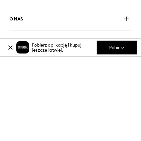
O NAS
INFORMACJE
Pobierz aplikację i kupuj
Pobierz
jeszcze łatwiej.
OBSŁUGA KLIENTA
APLIKACJA MOBILNA
OBSERWUJ NAS NA: