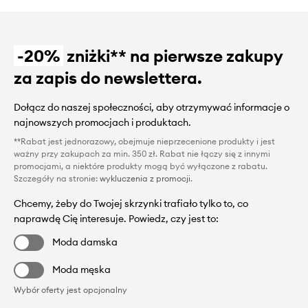
-20%
zniżki** na pierwsze zakupy
za zapis do newslettera.
Dołącz do naszej społeczności, aby otrzymywać informacje o
najnowszych promocjach i produktach.
**Rabat jest jednorazowy, obejmuje nieprzecenione produkty i jest
ważny przy zakupach za min. 350 zł. Rabat nie łączy się z innymi
promocjami, a niektóre produkty mogą być wyłączone z rabatu.
Szczegóły na stronie:
wykluczenia z promocji
.
Chcemy, żeby do Twojej skrzynki trafiało tylko to, co
naprawdę Cię interesuje. Powiedz, czy jest to:
Moda damska
Moda męska
Wybór oferty jest opcjonalny