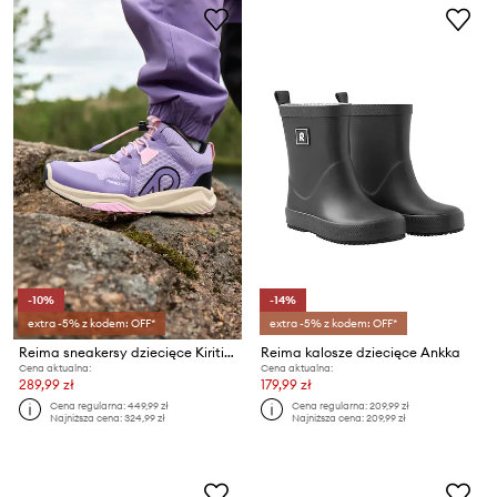
-10%
-14%
extra -5% z kodem: OFF*
extra -5% z kodem: OFF*
Reima sneakersy dziecięce Kiritin
Reima kalosze dziecięce Ankka
Cena aktualna:
Cena aktualna:
289,99 zł
179,99 zł
Cena regularna:
449,99 zł
Cena regularna:
209,99 zł
Najniższa cena:
324,99 zł
Najniższa cena:
209,99 zł