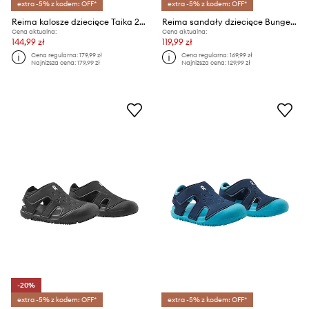
extra -5% z kodem: OFF*
extra -5% z kodem: OFF*
Reima kalosze dziecięce Taika 2.0
Reima sandały dziecięce Bungee
Cena aktualna:
Cena aktualna:
144,99 zł
119,99 zł
Cena regularna:
179,99 zł
Cena regularna:
169,99 zł
Najniższa cena:
179,99 zł
Najniższa cena:
129,99 zł
-20%
extra -5% z kodem: OFF*
extra -5% z kodem: OFF*