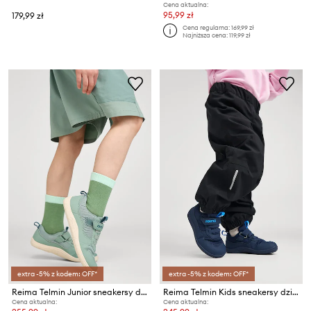
Cena aktualna:
95,99 zł
179,99 zł
Cena regularna:
169,99 zł
Najniższa cena:
119,99 zł
extra -5% z kodem: OFF*
extra -5% z kodem: OFF*
Reima Telmin Junior sneakersy dziecięce
Reima Telmin Kids sneakersy dziecięce
Cena aktualna:
Cena aktualna: