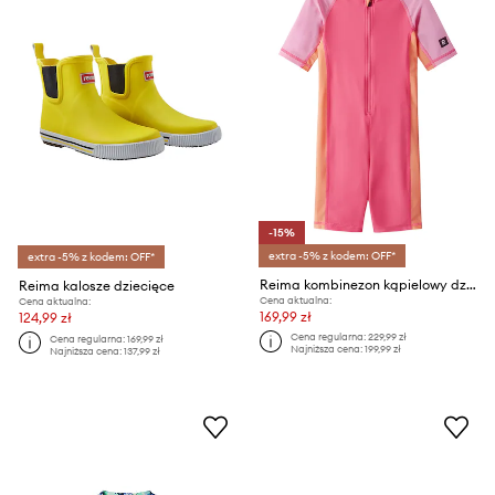
-15%
extra -5% z kodem: OFF*
extra -5% z kodem: OFF*
Reima kombinezon kąpielowy dziecięcy Vesihiisi UV 50+
Reima kalosze dziecięce
Cena aktualna:
Cena aktualna:
169,99 zł
124,99 zł
Cena regularna:
229,99 zł
Cena regularna:
169,99 zł
Najniższa cena:
199,99 zł
Najniższa cena:
137,99 zł