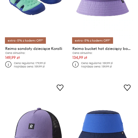
extra -5% z kodem: OFF*
extra -5% z kodem: OFF*
Reima sandały dziecięce Koralli
Reima bucket hat dziecięcy bawełniany Siimaa
Cena aktualna:
Cena aktualna:
149,99 zł
134,99 zł
Cena regularna:
179,99 zł
Cena regularna:
159,99 zł
Najniższa cena:
159,99 zł
Najniższa cena:
139,99 zł