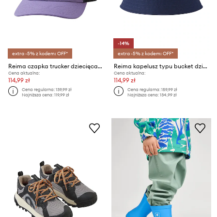
-14%
extra -5% z kodem: OFF*
extra -5% z kodem: OFF*
Reima czapka trucker dziecięca bawełniana Liplatus
Reima kapelusz typu bucket dziecięcy bawełniany Siimaa
Cena aktualna:
Cena aktualna:
114,99 zł
114,99 zł
Cena regularna:
139,99 zł
Cena regularna:
159,99 zł
Najniższa cena:
119,99 zł
Najniższa cena:
134,99 zł