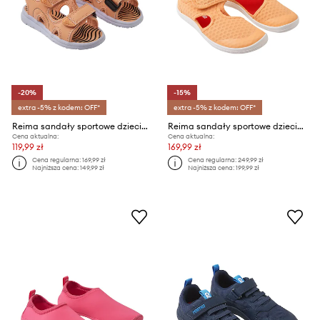
-20%
-15%
extra -5% z kodem: OFF*
extra -5% z kodem: OFF*
Reima sandały sportowe dziecięce Bungee
Reima sandały sportowe dziecięce Rantaan
Cena aktualna:
Cena aktualna:
119,99 zł
169,99 zł
Cena regularna:
169,99 zł
Cena regularna:
249,99 zł
Najniższa cena:
149,99 zł
Najniższa cena:
199,99 zł