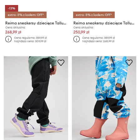
-13%
extra -5% z kodem: OFF*
extra -5% z kodem: OFF*
Reima sneakersy dziecięce Tallustelu
Reima sneakersy dziecięce Tallustelu
Cena aktualna:
Cena aktualna:
268,99 zł
250,99 zł
Cena regularna:
359,99 zł
Cena regularna:
359,99 zł
Najniższa cena:
309,99 zł
Najniższa cena:
268,99 zł