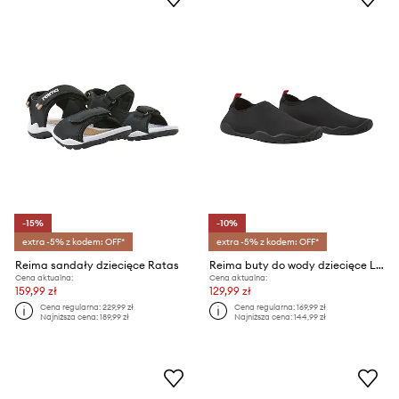
-15%
-10%
extra -5% z kodem: OFF*
extra -5% z kodem: OFF*
Reima sandały dziecięce Ratas
Reima buty do wody dziecięce Lean UV 50+
Cena aktualna:
Cena aktualna:
159,99 zł
129,99 zł
Cena regularna:
229,99 zł
Cena regularna:
169,99 zł
Najniższa cena:
189,99 zł
Najniższa cena:
144,99 zł