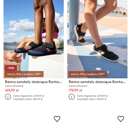
-10%
extra -5% z kodem: OFF*
extra -5% z kodem: OFF*
Reima sandały dziecięce Rantaan
Reima sandały dziecięce Rantaan
Cena aktualna:
Cena aktualna:
169,99 zł
179,99 zł
Cena regularna:
249,99 zł
Cena regularna:
249,99 zł
Najniższa cena:
188,99 zł
Najniższa cena:
198,99 zł