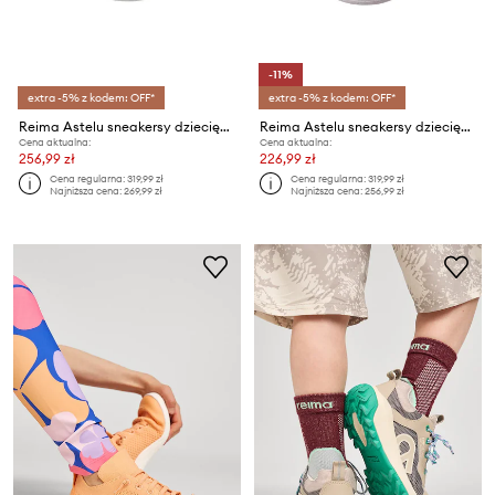
-11%
extra -5% z kodem: OFF*
extra -5% z kodem: OFF*
Reima Astelu sneakersy dziecięce
Reima Astelu sneakersy dziecięce
Cena aktualna:
Cena aktualna:
256,99 zł
226,99 zł
Cena regularna:
319,99 zł
Cena regularna:
319,99 zł
Najniższa cena:
269,99 zł
Najniższa cena:
256,99 zł