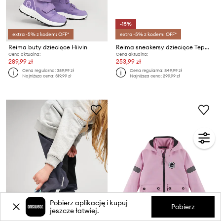
-15%
extra -5% z kodem: OFF*
extra -5% z kodem: OFF*
Reima buty dziecięce Hiivin
Reima sneakersy dziecięce Tepastelu
Cena aktualna:
Cena aktualna:
289,99 zł
253,99 zł
Cena regularna:
359,99 zł
Cena regularna:
349,99 zł
Najniższa cena:
319,99 zł
Najniższa cena:
299,99 zł
Pobierz aplikację i kupuj
Pobierz
jeszcze łatwiej.