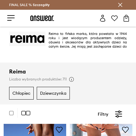
FINAL SALE %
Szczegóły
Oszczędzaj z Answear Club >
Reima to fińska marka, która powstała w 1944
roku i jest wiodącym producentem odzieży,
obuwia i akcesoriów dla aktywnych dzieci na
całym świcie. Jej misją jest zachęcanie dzieci do
aktywnego stylu życia w zgodzie z otaczającym światem. Reima oferuje
szereg funkcjonalnych rozwiązań, począwszy od ubrań chroniących przed
promieniami UV, komarami i kleszczami, przez ubrania chłodzące na lato
z ksylitolem, po kurtki i spodnie nadające się w 100% do recyklingu. W
procesie tworzenia odzieży priorytetem są innowacyjność, zrównoważony
Reima
rozwój, funkcjonalność, bezpieczeństwo i oryginalny, fiński design.
Liczba wybranych produktów: 711
chłopiec
dziewczynka
Filtry