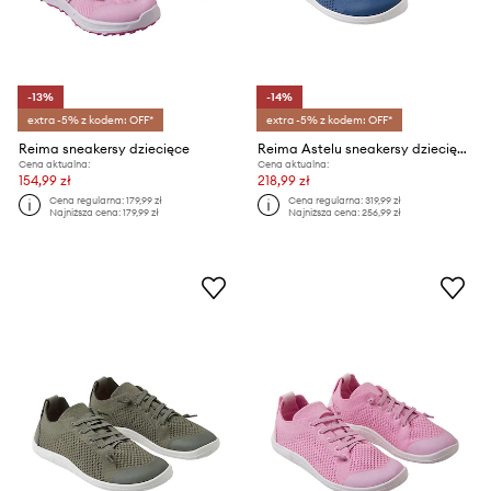
-13%
-14%
extra -5% z kodem: OFF*
extra -5% z kodem: OFF*
Reima sneakersy dziecięce
Reima Astelu sneakersy dziecięce
Cena aktualna:
Cena aktualna:
154,99 zł
218,99 zł
Cena regularna:
179,99 zł
Cena regularna:
319,99 zł
Najniższa cena:
179,99 zł
Najniższa cena:
256,99 zł