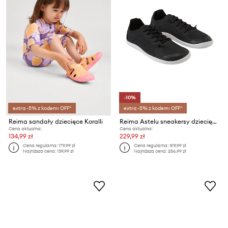
-10%
extra -5% z kodem: OFF*
extra -5% z kodem: OFF*
Reima sandały dziecięce Koralli
Reima Astelu sneakersy dziecięce
Cena aktualna:
Cena aktualna:
134,99 zł
229,99 zł
Cena regularna:
179,99 zł
Cena regularna:
319,99 zł
Najniższa cena:
139,99 zł
Najniższa cena:
256,99 zł