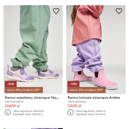
-12%
-10%
extra -5% z kodem: OFF*
extra -5% z kodem: OFF*
Reima sneakersy dziecięce Tepastelu
Reima kalosze dziecięce Ankles
Cena aktualna:
Cena aktualna:
224,99 zł
129,99 zł
Cena regularna:
349,99 zł
Cena regularna:
169,99 zł
Najniższa cena:
255,99 zł
Najniższa cena:
144,99 zł