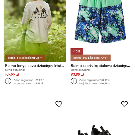
-10%
extra -5% z kodem: OFF*
extra -5% z kodem: OFF*
Reima longsleeve dziecięcy Inista UV 50+
Reima szorty kąpielowe dziecięce Papaija UV 50+
Cena aktualna:
Cena aktualna:
109,99 zł
93,99 zł
Cena regularna:
139,99 zł
Cena regularna:
159,99 zł
Najniższa cena:
119,99 zł
Najniższa cena:
104,99 zł