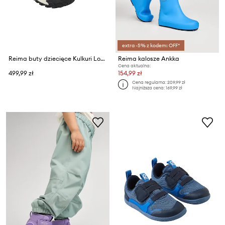
extra -5% z kodem: OFF*
Reima buty dziecięce Kulkuri Low
Reima kalosze Ankka
Cena aktualna:
499,99 zł
154,99 zł
Cena regularna:
209,99 zł
Najniższa cena:
169,99 zł