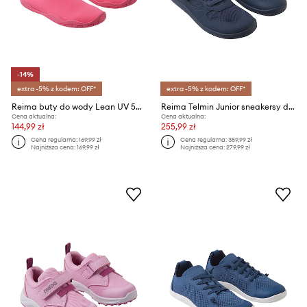
-14%
extra -5% z kodem: OFF*
extra -5% z kodem: OFF*
Reima buty do wody Lean UV 50+
Reima Telmin Junior sneakersy dziecięce
Cena aktualna:
Cena aktualna:
144,99 zł
255,99 zł
Cena regularna:
169,99 zł
Cena regularna:
359,99 zł
Najniższa cena:
169,99 zł
Najniższa cena:
279,99 zł