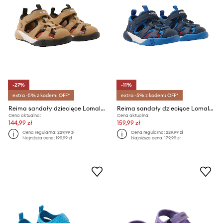
-27%
-11%
extra -5% z kodem: OFF*
extra -5% z kodem: OFF*
Reima sandały dziecięce Lomalla
Reima sandały dziecięce Lomalla
Cena aktualna:
Cena aktualna:
144,99 zł
159,99 zł
Cena regularna:
229,99 zł
Cena regularna:
229,99 zł
Najniższa cena:
199,99 zł
Najniższa cena:
179,99 zł