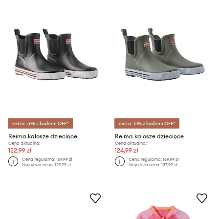
extra -5% z kodem: OFF*
extra -5% z kodem: OFF*
Reima kalosze dziecięce
Reima kalosze dziecięce
Cena aktualna:
Cena aktualna:
122,99 zł
124,99 zł
Cena regularna:
159,99 zł
Cena regularna:
169,99 zł
Najniższa cena:
129,99 zł
Najniższa cena:
137,99 zł