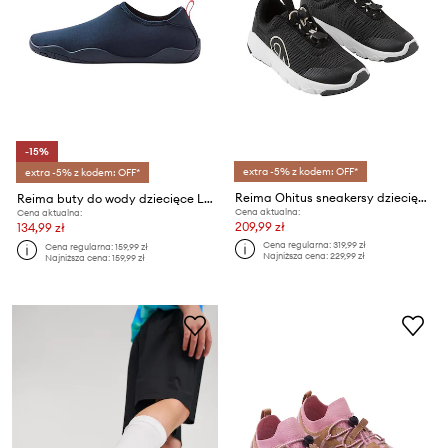
-15%
extra -5% z kodem: OFF*
extra -5% z kodem: OFF*
Reima Ohitus sneakersy dziecięce
Reima buty do wody dziecięce Lean UV 50+
Cena aktualna:
Cena aktualna:
209,99 zł
134,99 zł
Cena regularna:
319,99 zł
Cena regularna:
159,99 zł
Najniższa cena:
229,99 zł
Najniższa cena:
159,99 zł