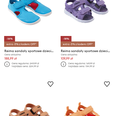
-16%
-18%
extra -5% z kodem: OFF*
extra -5% z kodem: OFF*
Reima sandały sportowe dziecięce Rantaan
Reima sandały sportowe dziecięce Bungee
Cena aktualna:
Cena aktualna:
188,99 zł
109,99 zł
Cena regularna:
249,99 zł
Cena regularna:
169,99 zł
Najniższa cena:
224,99 zł
Najniższa cena:
134,99 zł