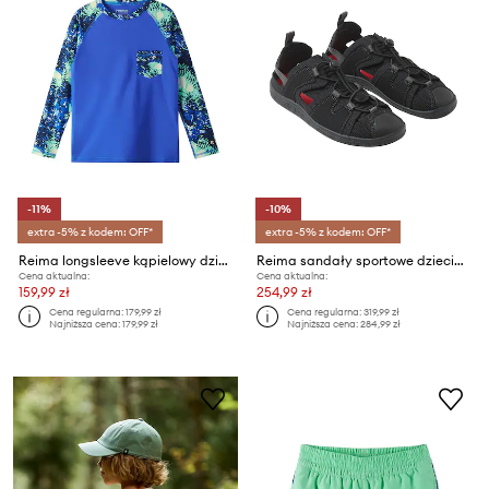
-11%
-10%
extra -5% z kodem: OFF*
extra -5% z kodem: OFF*
Reima longsleeve kąpielowy dziecięcy Kroolaus UV 50+
Reima sandały sportowe dziecięce Valoa
Cena aktualna:
Cena aktualna:
159,99 zł
254,99 zł
Cena regularna:
179,99 zł
Cena regularna:
319,99 zł
Najniższa cena:
179,99 zł
Najniższa cena:
284,99 zł