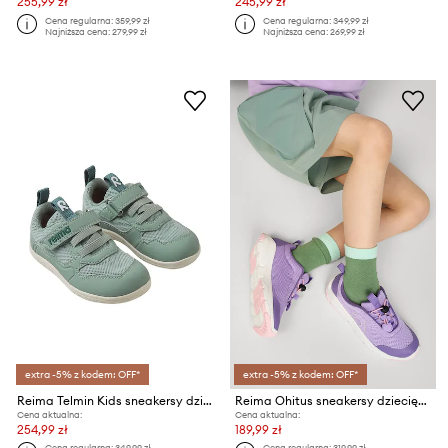
255,99 zł
245,99 zł
Cena regularna:
359,99 zł
Cena regularna:
349,99 zł
Najniższa cena:
279,99 zł
Najniższa cena:
269,99 zł
extra -5% z kodem: OFF*
extra -5% z kodem: OFF*
Reima Telmin Kids sneakersy dziecięce
Reima Ohitus sneakersy dziecięce
Cena aktualna:
Cena aktualna:
254,99 zł
189,99 zł
Cena regularna:
349,99 zł
Cena regularna:
319,99 zł