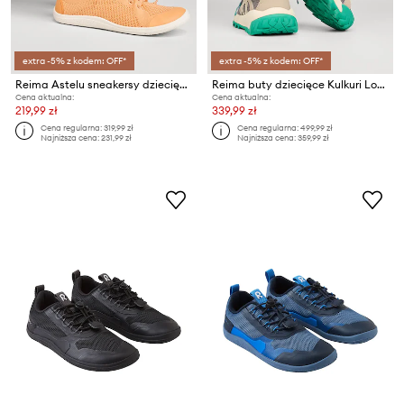
extra -5% z kodem: OFF*
extra -5% z kodem: OFF*
Reima Astelu sneakersy dziecięce
Reima buty dziecięce Kulkuri Low
Cena aktualna:
Cena aktualna:
219,99 zł
339,99 zł
Cena regularna:
319,99 zł
Cena regularna:
499,99 zł
Najniższa cena:
231,99 zł
Najniższa cena:
359,99 zł