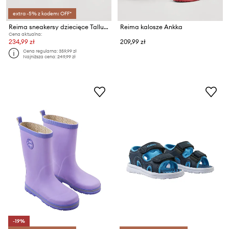
extra -5% z kodem: OFF*
Reima sneakersy dziecięce Tallustelu
Reima kalosze Ankka
Cena aktualna:
234,99 zł
209,99 zł
Cena regularna:
359,99 zł
Najniższa cena:
249,99 zł
-19%