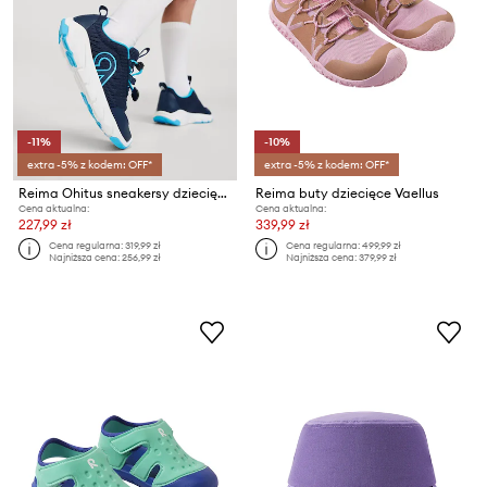
-11%
-10%
extra -5% z kodem: OFF*
extra -5% z kodem: OFF*
Reima Ohitus sneakersy dziecięce
Reima buty dziecięce Vaellus
Cena aktualna:
Cena aktualna:
227,99 zł
339,99 zł
Cena regularna:
319,99 zł
Cena regularna:
499,99 zł
Najniższa cena:
256,99 zł
Najniższa cena:
379,99 zł