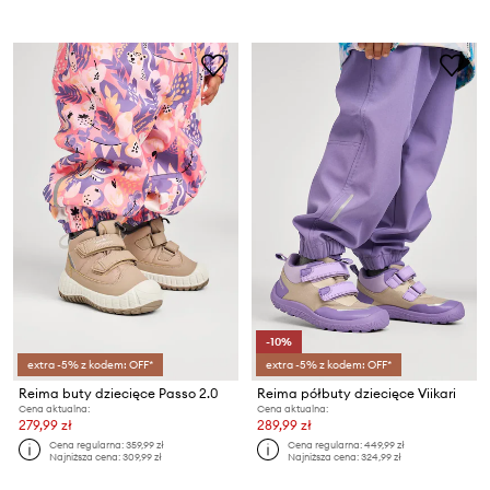
-10%
extra -5% z kodem: OFF*
extra -5% z kodem: OFF*
Reima buty dziecięce Passo 2.0
Reima półbuty dziecięce Viikari
Cena aktualna:
Cena aktualna:
279,99 zł
289,99 zł
Cena regularna:
359,99 zł
Cena regularna:
449,99 zł
Najniższa cena:
309,99 zł
Najniższa cena:
324,99 zł