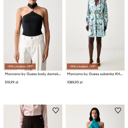
-15% z kodem: OFF*
-15% z kodem: OFF*
Marciano by Guess body damskie z modalem SORAYA
Marciano by Guess sukienka KHLIFIA
519,99 zł
1089,90 zł