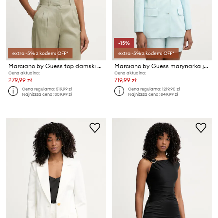
-15%
extra -5% z kodem: OFF*
extra -5% z kodem: OFF*
Marciano by Guess top damski z wiskozy INES
Marciano by Guess marynarka jednorzędowa damska z dodatkiem lnu JANE
Cena aktualna:
Cena aktualna:
279,99 zł
719,99 zł
Cena regularna:
519,99 zł
Cena regularna:
1219,90 zł
Najniższa cena:
309,99 zł
Najniższa cena:
849,99 zł