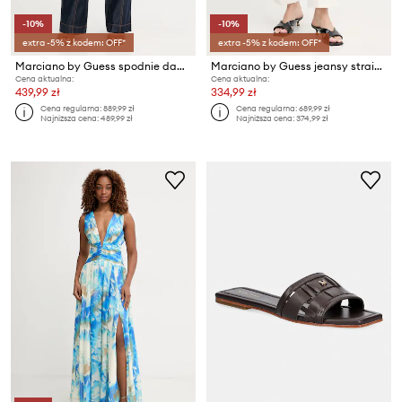
-10%
-10%
extra -5% z kodem: OFF*
extra -5% z kodem: OFF*
Marciano by Guess spodnie damskie z lyocellem KATIE
Marciano by Guess jeansy straight damskie VICTORY
Cena aktualna:
Cena aktualna:
439,99 zł
334,99 zł
Cena regularna:
889,99 zł
Cena regularna:
689,99 zł
Najniższa cena:
489,99 zł
Najniższa cena:
374,99 zł