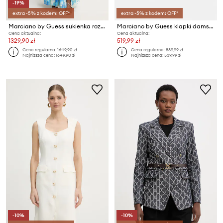
-19%
extra -5% z kodem: OFF*
extra -5% z kodem: OFF*
Marciano by Guess sukienka rozkloszowana ADELA
Marciano by Guess klapki damskie skórzane
Cena aktualna:
Cena aktualna:
1329,90 zł
519,99 zł
Cena regularna:
1649,90 zł
Cena regularna:
889,99 zł
Najniższa cena:
1649,90 zł
Najniższa cena:
539,99 zł
-10%
-10%