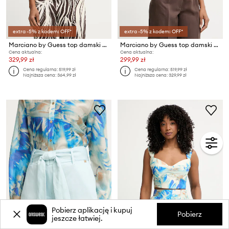
extra -5% z kodem: OFF*
extra -5% z kodem: OFF*
Marciano by Guess top damski z wiskozy INES
Marciano by Guess top damski z wiskozy INES
Cena aktualna:
Cena aktualna:
329,99 zł
299,99 zł
Cena regularna:
519,99 zł
Cena regularna:
519,99 zł
Najniższa cena:
364,99 zł
Najniższa cena:
329,99 zł
Pobierz aplikację i kupuj
Pobierz
jeszcze łatwiej.