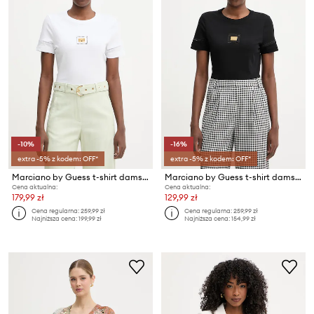
-10%
-16%
extra -5% z kodem: OFF*
extra -5% z kodem: OFF*
Marciano by Guess t-shirt damski bawełniany MINA
Marciano by Guess t-shirt damski bawełniany MINA
Cena aktualna:
Cena aktualna:
179,99 zł
129,99 zł
Cena regularna:
259,99 zł
Cena regularna:
259,99 zł
Najniższa cena:
199,99 zł
Najniższa cena:
154,99 zł