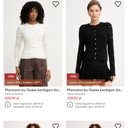
-10%
-10%
extra -5% z kodem: OFF*
extra -5% z kodem: OFF*
Marciano by Guess kardigan damski z wiskozą CAROL
Marciano by Guess kardigan damski z wiskozą CAROL
Cena aktualna:
Cena aktualna:
339,99 zł
339,99 zł
Cena regularna:
689,99 zł
Cena regularna:
689,99 zł
Najniższa cena:
379,99 zł
Najniższa cena:
379,99 zł