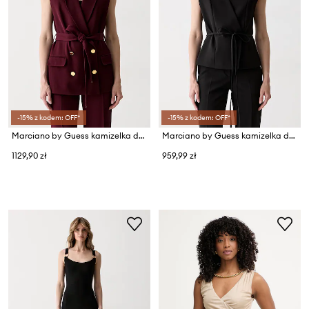
-15% z kodem: OFF*
-15% z kodem: OFF*
Marciano by Guess kamizelka dwurzędowa damska z wiskozą RASHIDA
Marciano by Guess kamizelka dwurzędowa damska JASMINE
1129,90 zł
959,99 zł