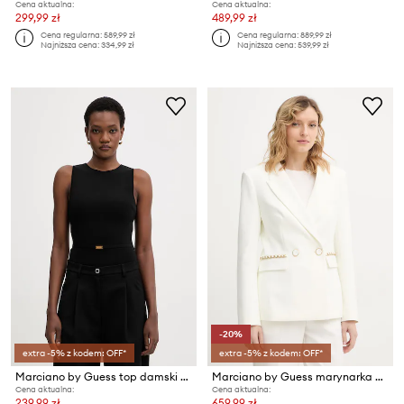
Cena aktualna:
Cena aktualna:
299,99 zł
489,99 zł
Cena regularna:
589,99 zł
Cena regularna:
889,99 zł
Najniższa cena:
334,99 zł
Najniższa cena:
539,99 zł
-20%
extra -5% z kodem: OFF*
extra -5% z kodem: OFF*
Marciano by Guess top damski z wiskozy KASHU
Marciano by Guess marynarka MAYE
Cena aktualna:
Cena aktualna:
239,99 zł
659,99 zł