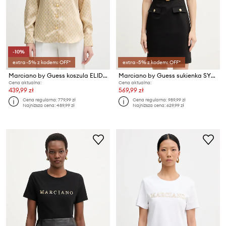
-10%
extra -5% z kodem: OFF*
extra -5% z kodem: OFF*
Marciano by Guess koszula ELIDA
Marciano by Guess sukienka SYBIL
Cena aktualna:
Cena aktualna:
439,99 zł
569,99 zł
Cena regularna:
779,99 zł
Cena regularna:
989,99 zł
Najniższa cena:
489,99 zł
Najniższa cena:
629,99 zł