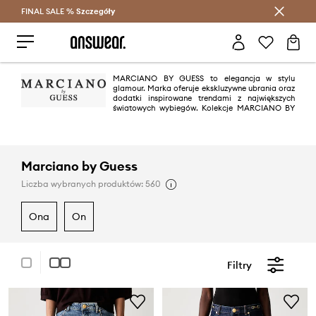
FINAL SALE %
Szczegóły
Oszczędzaj z Answear Club >
MARCIANO BY GUESS to elegancja w stylu
glamour. Marka oferuje ekskluzywne ubrania oraz
dodatki inspirowane trendami z największych
światowych wybiegów. Kolekcje MARCIANO BY
GUESS charakteryzuje śmiały, seksowny, a jednocześnie niezwykle
wyrafinowany styl oraz najwyższa jakość materiałów i wykonania, która
zadowoli nawet najbardziej wymagających klientów
Marciano by Guess
Liczba wybranych produktów: 560
ona
on
Filtry