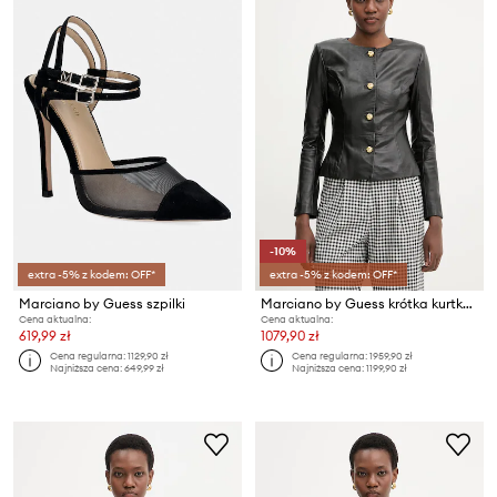
-10%
extra -5% z kodem: OFF*
extra -5% z kodem: OFF*
Marciano by Guess szpilki
Marciano by Guess krótka kurtka damska skórzana CARA
Cena aktualna:
Cena aktualna:
619,99 zł
1079,90 zł
Cena regularna:
1129,90 zł
Cena regularna:
1959,90 zł
Najniższa cena:
649,99 zł
Najniższa cena:
1199,90 zł