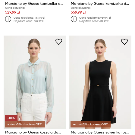
Marciano by Guess kamizelka damska z wiskozy GRETHA
Marciano by Guess kamizelka damska z wiskozą GRETHA
Cena aktualna:
Cena aktualna:
529,99 zł
559,99 zł
Cena regularna:
959,99 zł
Cena regularna:
959,99 zł
Najniższa cena:
589,99 zł
Najniższa cena:
619,99 zł
-10%
extra -5% z kodem: OFF*
extra -5% z kodem: OFF*
Marciano by Guess koszula damska z lyocellem TEA
Marciano by Guess sukienka rozkloszowana z wiskozą KASHU