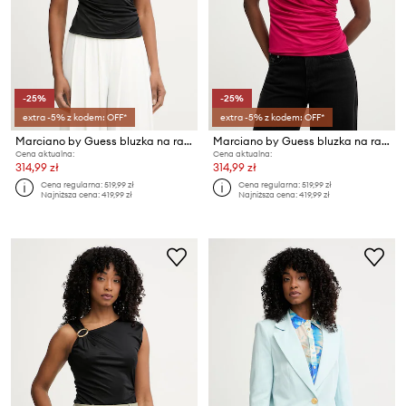
-25%
-25%
extra -5% z kodem: OFF*
extra -5% z kodem: OFF*
Marciano by Guess bluzka na ramiączkach damska z wiskozy INES
Marciano by Guess bluzka na ramiączkach damska z wiskozy INES
Cena aktualna:
Cena aktualna:
314,99 zł
314,99 zł
Cena regularna:
519,99 zł
Cena regularna:
519,99 zł
Najniższa cena:
419,99 zł
Najniższa cena:
419,99 zł