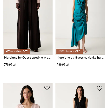
-15% z kodem: OFF*
-15% z kodem: OFF*
Marciano by Guess spodnie wide leg damskie KAMILA
Marciano by Guess sukienka halter EVELINA
779,99 zł
989,99 zł