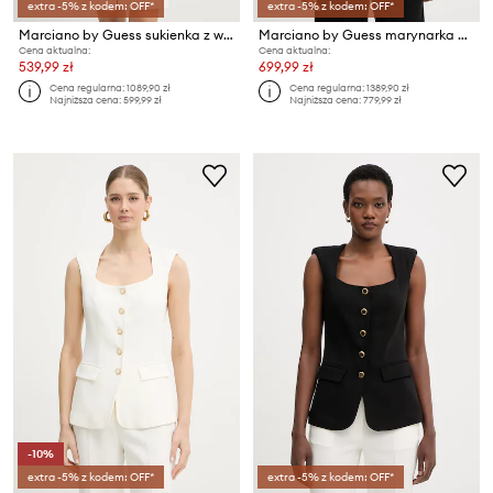
extra -5% z kodem: OFF*
extra -5% z kodem: OFF*
Marciano by Guess sukienka z wiskozą GRETHA
Marciano by Guess marynarka dwurzędowa damska jeansowa LIAN
Cena aktualna:
Cena aktualna:
539,99 zł
699,99 zł
Cena regularna:
1089,90 zł
Cena regularna:
1389,90 zł
Najniższa cena:
599,99 zł
Najniższa cena:
779,99 zł
-10%
extra -5% z kodem: OFF*
extra -5% z kodem: OFF*