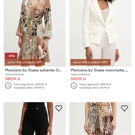
-15%
extra -5% z kodem: OFF*
extra -5% z kodem: OFF*
Marciano by Guess sukienka GWENDA
Marciano by Guess marynarka damska GRETHA
Cena aktualna:
Cena aktualna:
589,99 zł
559,99 zł
Cena regularna:
1089,90 zł
Cena regularna:
989,99 zł
Najniższa cena:
699,99 zł
Najniższa cena:
619,99 zł