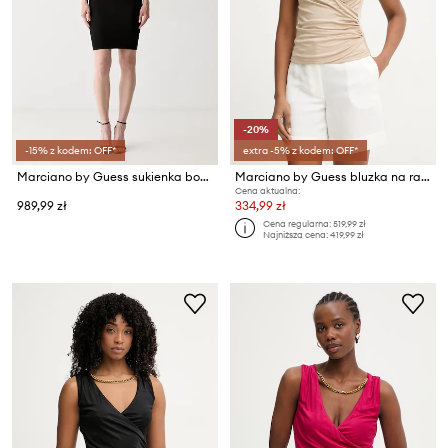
-20%
-15% z kodem: OFF*
extra -5% z kodem: OFF*
Marciano by Guess sukienka bodycon z wiskozą ELLA
Marciano by Guess bluzka na ramiączkach damska z wiskozy INES
Cena aktualna:
989,99 zł
334,99 zł
Cena regularna:
519,99 zł
Najniższa cena:
419,99 zł