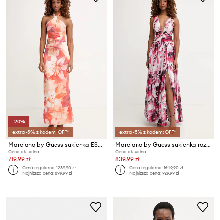
-20%
extra -5% z kodem: OFF*
extra -5% z kodem: OFF*
Marciano by Guess sukienka ESTELA
Marciano by Guess sukienka rozkloszowana ADELA
Cena aktualna:
Cena aktualna:
719,99 zł
839,99 zł
Cena regularna:
1289,90 zł
Cena regularna:
1649,90 zł
Najniższa cena:
899,99 zł
Najniższa cena:
929,99 zł