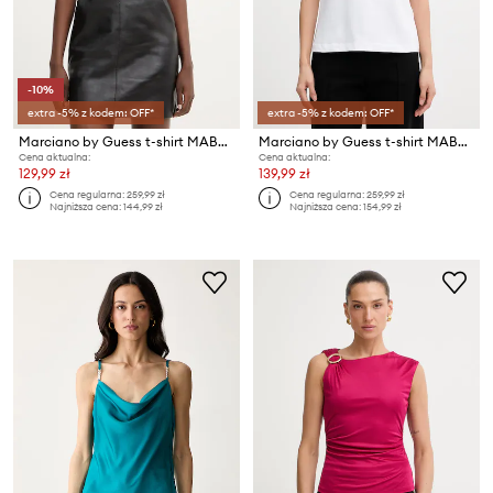
-10%
extra -5% z kodem: OFF*
extra -5% z kodem: OFF*
Marciano by Guess t-shirt MABEL
Marciano by Guess t-shirt MABEL
Cena aktualna:
Cena aktualna:
129,99 zł
139,99 zł
Cena regularna:
259,99 zł
Cena regularna:
259,99 zł
Najniższa cena:
144,99 zł
Najniższa cena:
154,99 zł