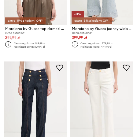
-11%
extra -5% z kodem: OFF*
extra -5% z kodem: OFF*
Marciano by Guess top damski z wiskozy INES
Marciano by Guess jeansy wide leg damskie ALYSSA
Cena aktualna:
Cena aktualna:
299,99 zł
399,99 zł
Cena regularna:
519,99 zł
Cena regularna:
779,99 zł
Najniższa cena:
329,99 zł
Najniższa cena:
449,99 zł