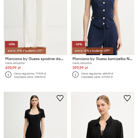
-10%
-16%
extra -5% z kodem: OFF*
extra -5% z kodem: OFF*
Marciano by Guess spodnie damskie z wiskozy GRETHA
Marciano by Guess kamizelka NICLA
Cena aktualna:
Cena aktualna:
439,99 zł
399,99 zł
Cena regularna:
779,99 zł
Cena regularna:
689,99 zł
Najniższa cena:
489,99 zł
Najniższa cena:
479,99 zł