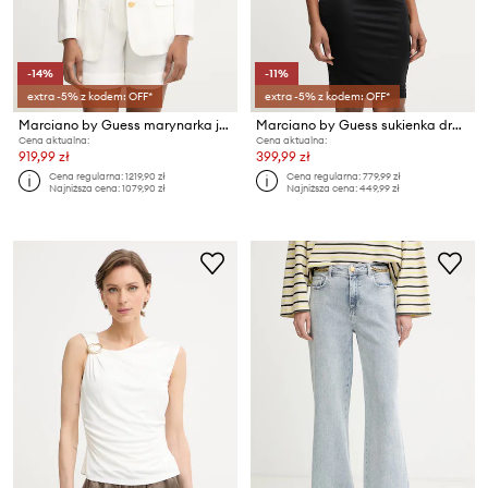
-14%
-11%
extra -5% z kodem: OFF*
extra -5% z kodem: OFF*
Marciano by Guess marynarka jednorzędowa damska z dodatkiem lnu JANE
Marciano by Guess sukienka drapowana z wiskozy INES
Cena aktualna:
Cena aktualna:
919,99 zł
399,99 zł
Cena regularna:
1219,90 zł
Cena regularna:
779,99 zł
Najniższa cena:
1079,90 zł
Najniższa cena:
449,99 zł