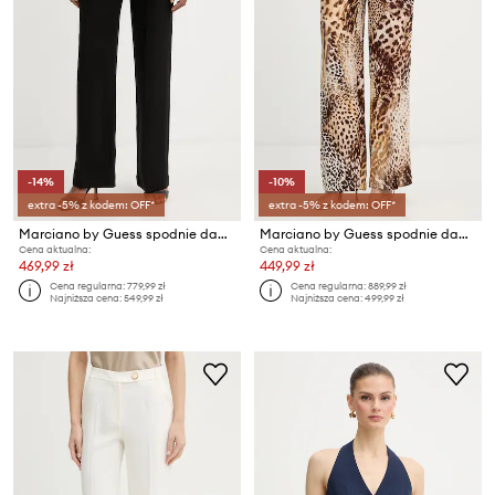
-14%
-10%
extra -5% z kodem: OFF*
extra -5% z kodem: OFF*
Marciano by Guess spodnie damskie z wiskozy GRETHA
Marciano by Guess spodnie damskie z wiskozy GISELLE
Cena aktualna:
Cena aktualna:
469,99 zł
449,99 zł
Cena regularna:
779,99 zł
Cena regularna:
889,99 zł
Najniższa cena:
549,99 zł
Najniższa cena:
499,99 zł