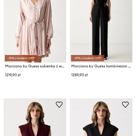
-15% z kodem: OFF*
-15% z kodem: OFF*
Marciano by Guess sukienka z wiskozą HADIL
Marciano by Guess kombinezon kopertowy damski HADIL
1219,90 zł
1289,90 zł