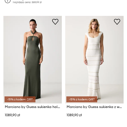
Najniższa cena:
589,99 zł
-15% z kodem: OFF*
-15% z kodem: OFF*
Marciano by Guess sukienka halter z modalem SORAYA
Marciano by Guess sukienka z wiskozą JUMA
1089,90 zł
1089,90 zł