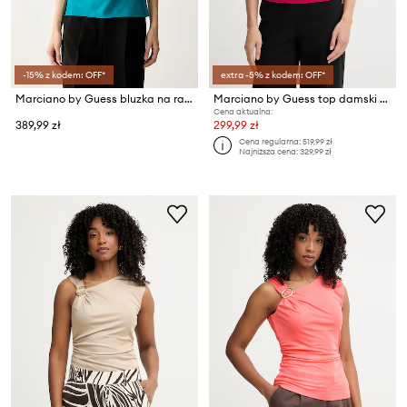
-15% z kodem: OFF*
extra -5% z kodem: OFF*
Marciano by Guess bluzka na ramiączkach damska ROMA
Marciano by Guess top damski z wiskozy INES
Cena aktualna:
389,99 zł
299,99 zł
Cena regularna:
519,99 zł
Najniższa cena:
329,99 zł