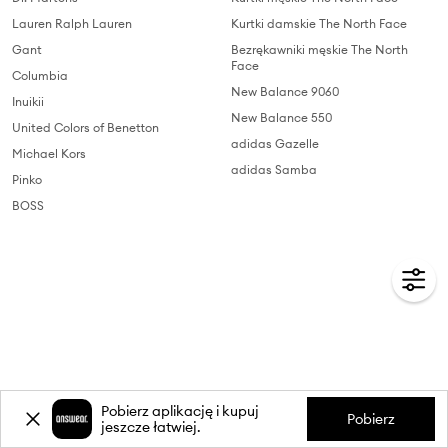
Lauren Ralph Lauren
Kurtki damskie The North Face
Gant
Bezrękawniki męskie The North
Face
Columbia
New Balance 9060
Inuikii
New Balance 550
United Colors of Benetton
adidas Gazelle
Michael Kors
adidas Samba
Pinko
BOSS
Pobierz aplikację i kupuj
Pobierz
jeszcze łatwiej.