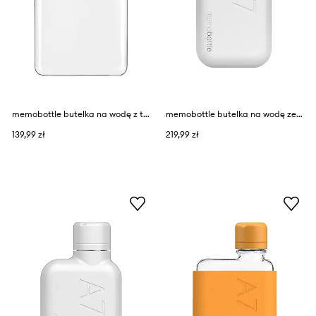
memobottle butelka na wodę z tworzywa sztucznego A6
memobottle butelka na wodę ze stali nierdzewnej A7
139,99 zł
219,99 zł