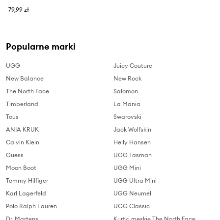
79,99 zł
Popularne marki
UGG
Juicy Couture
New Balance
New Rock
The North Face
Salomon
Timberland
La Mania
Tous
Swarovski
ANIA KRUK
Jack Wolfskin
Calvin Klein
Helly Hansen
Guess
UGG Tasman
Moon Boot
UGG Mini
Tommy Hilfiger
UGG Ultra Mini
Karl Lagerfeld
UGG Neumel
Polo Ralph Lauren
UGG Classic
Dr. Martens
Kurtki męskie The North Face