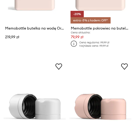
-20%
extra -5% z kodem: OFF*
Memobottle butelka na wodę Original A5 750 ml
Memobottle pokrowiec na butelkę A5 Pale Coral Silicone Sleeve
Cena aktualna:
219,99 zł
79,99 zł
Cena regularna:
99,99 zł
Najniższa cena:
99,99 zł