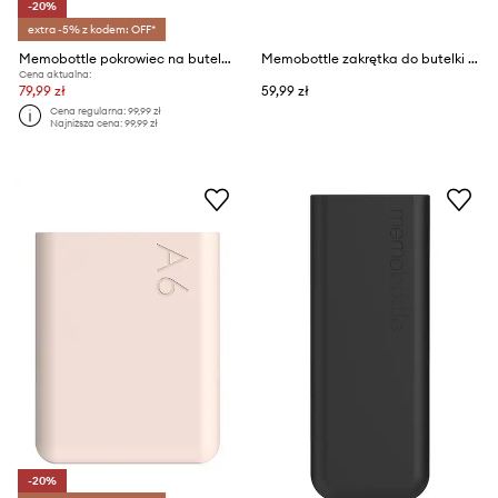
-20%
extra -5% z kodem: OFF*
Memobottle pokrowiec na butelkę Original A5 750 ml
Memobottle zakrętka do butelki Gloss White Lid
Cena aktualna:
79,99 zł
59,99 zł
Cena regularna:
99,99 zł
Najniższa cena:
99,99 zł
-20%