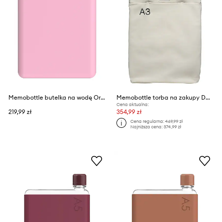
Memobottle butelka na wodę Original A5 750 ml
Memobottle torba na zakupy Daily Tote A3
Cena aktualna:
219,99 zł
354,99 zł
Cena regularna:
469,99 zł
Najniższa cena:
374,99 zł