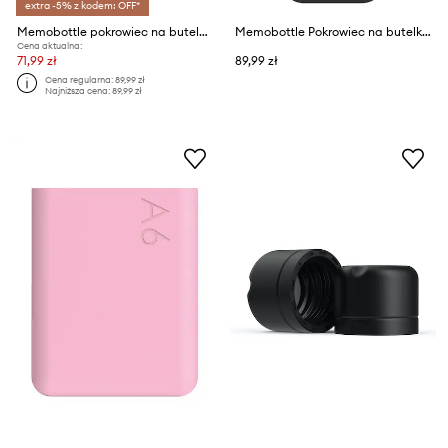
extra -5% z kodem: OFF*
Memobottle pokrowiec na butelkę Original A6 375 ml
Memobottle Pokrowiec na butelkę Original Slim 450 ml
Cena aktualna:
71,99 zł
89,99 zł
Cena regularna:
89,99 zł
Najniższa cena:
89,99 zł