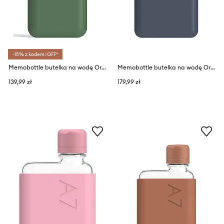
-15% z kodem: OFF*
Memobottle butelka na wodę Original A7 180 ml
Memobottle butelka na wodę Original A6 375 ml
139,99 zł
179,99 zł