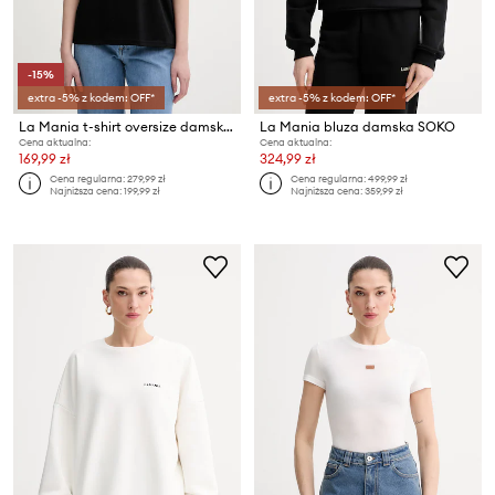
-15%
extra -5% z kodem: OFF*
extra -5% z kodem: OFF*
La Mania t-shirt oversize damski bawełniany CARENA
La Mania bluza damska SOKO
Cena aktualna:
Cena aktualna:
169,99 zł
324,99 zł
Cena regularna:
279,99 zł
Cena regularna:
499,99 zł
Najniższa cena:
199,99 zł
Najniższa cena:
359,99 zł