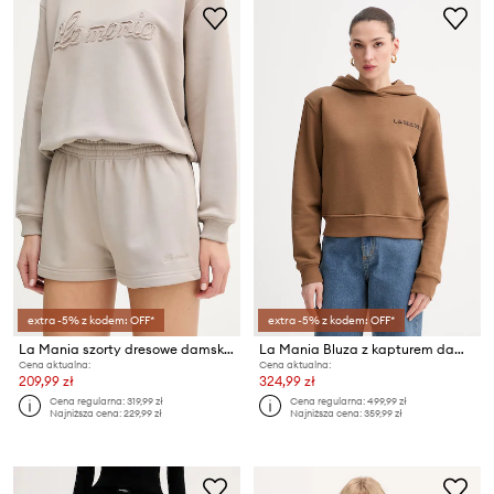
extra -5% z kodem: OFF*
extra -5% z kodem: OFF*
La Mania szorty dresowe damskie
La Mania Bluza z kapturem damska z bawełną LIO
Cena aktualna:
Cena aktualna:
209,99 zł
324,99 zł
Cena regularna:
319,99 zł
Cena regularna:
499,99 zł
Najniższa cena:
229,99 zł
Najniższa cena:
359,99 zł