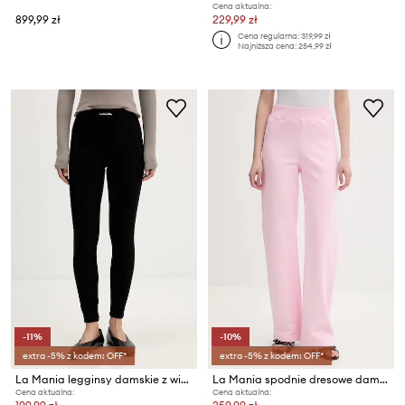
Cena aktualna:
899,99 zł
229,99 zł
Cena regularna:
319,99 zł
Najniższa cena:
254,99 zł
-11%
-10%
extra -5% z kodem: OFF*
extra -5% z kodem: OFF*
La Mania legginsy damskie z wiskozą TONIC
La Mania spodnie dresowe damskie z bawełną
Cena aktualna:
Cena aktualna: