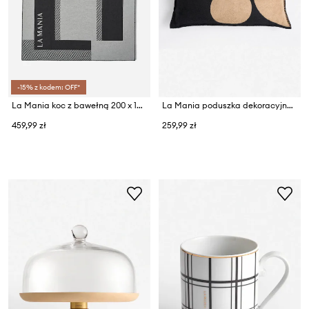
-15% z kodem: OFF*
La Mania koc z bawełną 200 x 165 cm
La Mania poduszka dekoracyjna z bawełną 40 x 60 cm
459,99 zł
259,99 zł