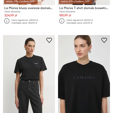
extra -5% z kodem: OFF*
extra -5% z kodem: OFF*
La Mania bluza oversize damska z bawełną
La Mania T-shirt damski bawełniany
Cena aktualna:
Cena aktualna:
324,99 zł
189,99 zł
Cena regularna:
489,99 zł
Cena regularna:
259,99 zł
Najniższa cena:
359,99 zł
Najniższa cena:
209,99 zł