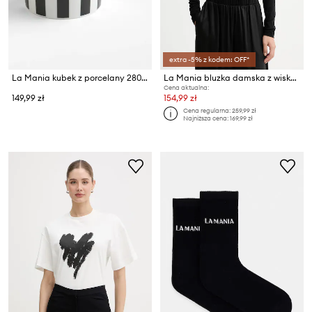
extra -5% z kodem: OFF*
La Mania kubek z porcelany 280 ml
La Mania bluzka damska z wiskozą ENZA
Cena aktualna:
149,99 zł
154,99 zł
Cena regularna:
259,99 zł
Najniższa cena:
169,99 zł