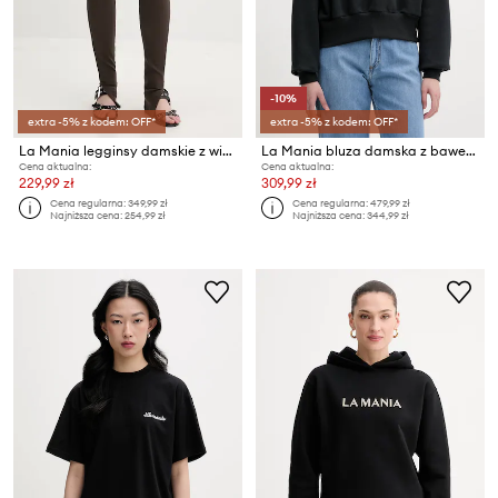
-10%
extra -5% z kodem: OFF*
extra -5% z kodem: OFF*
La Mania legginsy damskie z wiskozą BETSY
La Mania bluza damska z bawełną HARDY
Cena aktualna:
Cena aktualna:
229,99 zł
309,99 zł
Cena regularna:
349,99 zł
Cena regularna:
479,99 zł
Najniższa cena:
254,99 zł
Najniższa cena:
344,99 zł