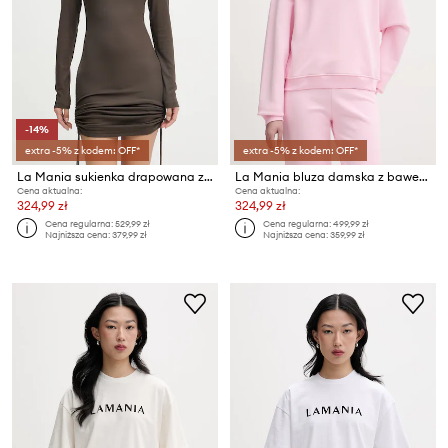
-14%
extra -5% z kodem: OFF*
extra -5% z kodem: OFF*
La Mania sukienka drapowana z wiskozy FAITH
La Mania bluza damska z bawełny
Cena aktualna:
Cena aktualna:
324,99 zł
324,99 zł
Cena regularna:
529,99 zł
Cena regularna:
499,99 zł
Najniższa cena:
379,99 zł
Najniższa cena:
359,99 zł