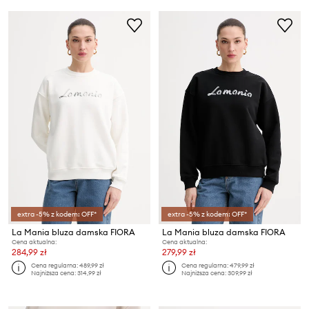
extra -5% z kodem: OFF*
extra -5% z kodem: OFF*
La Mania bluza damska FIORA
La Mania bluza damska FIORA
Cena aktualna:
Cena aktualna:
284,99 zł
279,99 zł
Cena regularna:
489,99 zł
Cena regularna:
479,99 zł
Najniższa cena:
314,99 zł
Najniższa cena:
309,99 zł