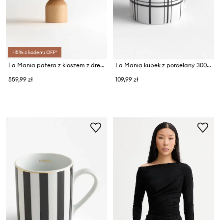
-15% z kodem: OFF*
La Mania patera z kloszem z drewna bukowego 27 x 27,5 cm
La Mania kubek z porcelany 300 ml
559,99 zł
109,99 zł