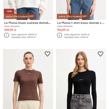
-13%
extra -5% z kodem: OFF*
extra -5% z kodem: OFF*
La Mania bluza oversize damska bawełniana BRUX 3
La Mania t-shirt basic damski z modalu MEG
Cena aktualna:
Cena aktualna:
309,99 zł
154,99 zł
Cena regularna:
489,99 zł
Cena regularna:
269,99 zł
Najniższa cena:
359,99 zł
Najniższa cena:
169,99 zł