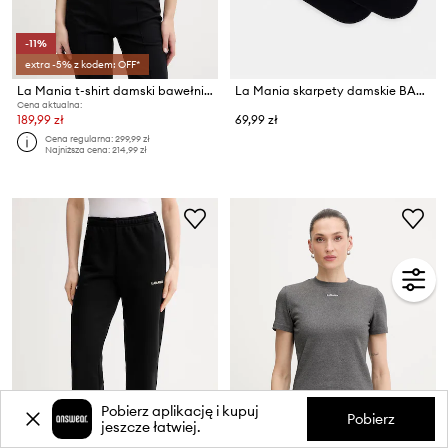
-11%
extra -5% z kodem: OFF*
La Mania t-shirt damski bawełniany SANDER
La Mania skarpety damskie BASIC
Cena aktualna:
189,99 zł
69,99 zł
Cena regularna:
299,99 zł
Najniższa cena:
214,99 zł
Pobierz aplikację i kupuj
Pobierz
jeszcze łatwiej.