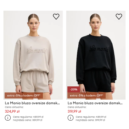
-20%
extra -5% z kodem: OFF*
extra -5% z kodem: OFF*
La Mania bluza oversize damska z bawełny
La Mania bluza oversize damska z bawełną
Cena aktualna:
Cena aktualna:
324,99 zł
319,99 zł
Cena regularna:
489,99 zł
Cena regularna:
489,99 zł
Najniższa cena:
359,99 zł
Najniższa cena:
399,99 zł