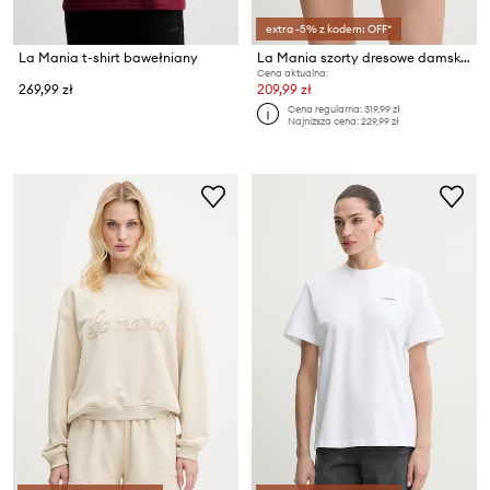
extra -5% z kodem: OFF*
La Mania t-shirt bawełniany
La Mania szorty dresowe damskie
Cena aktualna:
269,99 zł
209,99 zł
Cena regularna:
319,99 zł
Najniższa cena:
229,99 zł