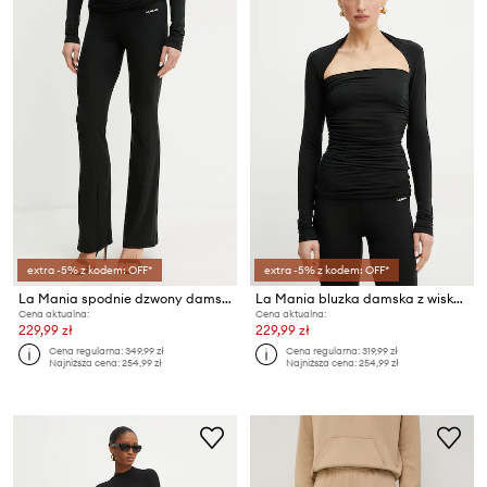
extra -5% z kodem: OFF*
extra -5% z kodem: OFF*
La Mania spodnie dzwony damskie z wiskozą
La Mania bluzka damska z wiskozy
Cena aktualna:
Cena aktualna:
229,99 zł
229,99 zł
Cena regularna:
349,99 zł
Cena regularna:
319,99 zł
Najniższa cena:
254,99 zł
Najniższa cena:
254,99 zł