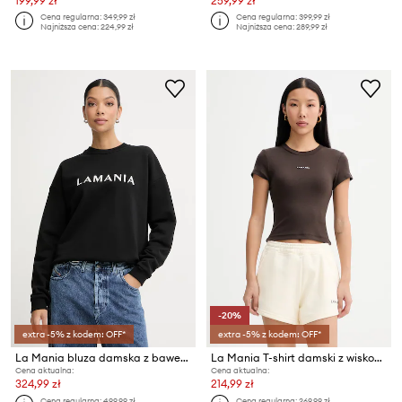
199,99 zł
259,99 zł
Cena regularna:
349,99 zł
Cena regularna:
399,99 zł
Najniższa cena:
224,99 zł
Najniższa cena:
289,99 zł
-20%
extra -5% z kodem: OFF*
extra -5% z kodem: OFF*
La Mania bluza damska z bawełną
La Mania T-shirt damski z wiskozą MIKA
Cena aktualna:
Cena aktualna:
324,99 zł
214,99 zł
Cena regularna:
499,99 zł
Cena regularna:
269,99 zł