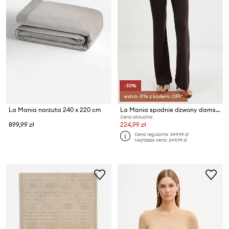
-10%
extra -5% z kodem: OFF*
La Mania narzuta 240 x 220 cm
La Mania spodnie dzwony damskie z wiskozą
Cena aktualna:
899,99 zł
224,99 zł
Cena regularna:
349,99 zł
Najniższa cena:
249,99 zł