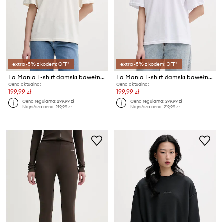
extra -5% z kodem: OFF*
extra -5% z kodem: OFF*
La Mania T-shirt damski bawełniany CHUCK
La Mania T-shirt damski bawełniany CHUCK
Cena aktualna:
Cena aktualna:
199,99 zł
199,99 zł
Cena regularna:
299,99 zł
Cena regularna:
299,99 zł
Najniższa cena:
219,99 zł
Najniższa cena:
219,99 zł