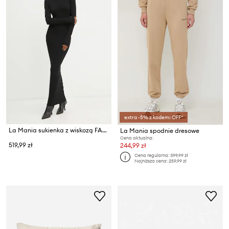
extra -5% z kodem: OFF*
La Mania sukienka z wiskozą FALLON
La Mania spodnie dresowe
Cena aktualna:
519,99 zł
244,99 zł
Cena regularna:
399,99 zł
Najniższa cena:
259,99 zł