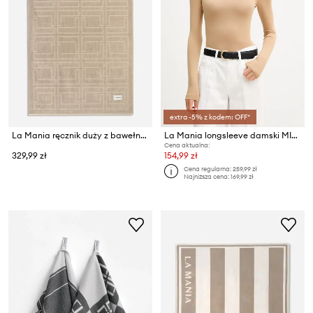
extra -5% z kodem: OFF*
La Mania ręcznik duży z bawełny egipskiej
La Mania longsleeve damski MILO
Cena aktualna:
329,99 zł
154,99 zł
Cena regularna:
259,99 zł
Najniższa cena:
169,99 zł