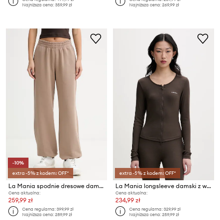
Najniższa cena:
359,99 zł
Najniższa cena:
269,99 zł
-10%
extra -5% z kodem: OFF*
extra -5% z kodem: OFF*
La Mania spodnie dresowe damskie AXEL
La Mania longsleeve damski z wiskozą VIRGINA
Cena aktualna:
Cena aktualna:
259,99 zł
234,99 zł
Cena regularna:
399,99 zł
Cena regularna:
329,99 zł
Najniższa cena:
289,99 zł
Najniższa cena:
259,99 zł