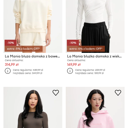
-10%
-10%
extra -5% z kodem: OFF*
extra -5% z kodem: OFF*
La Mania bluza damska z bawełną FLINT
La Mania bluzka damska z wiskozą ENZA
Cena aktualna:
Cena aktualna:
314,99 zł
169,99 zł
Cena regularna:
489,99 zł
Cena regularna:
259,99 zł
Najniższa cena:
349,99 zł
Najniższa cena:
189,99 zł