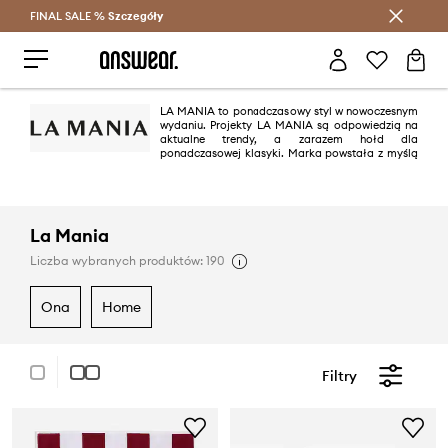
FINAL SALE %
Szczegóły
Oszczędzaj z Answear Club >
LA MANIA to ponadczasowy styl w nowoczesnym
wydaniu. Projekty LA MANIA są odpowiedzią na
aktualne trendy, a zarazem hołd dla
ponadczasowej klasyki. Marka powstała z myślą
o kobietach oraz ich i inspirującej sile samostanowienia.
La Mania
Liczba wybranych produktów: 190
ona
home
Filtry