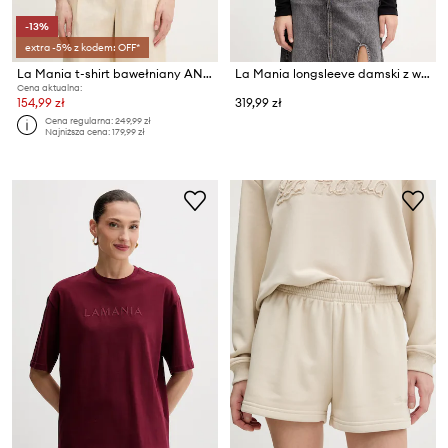
-13%
extra -5% z kodem: OFF*
La Mania t-shirt bawełniany ANN
La Mania longsleeve damski z wiskozą
Cena aktualna:
154,99 zł
319,99 zł
Cena regularna:
249,99 zł
Najniższa cena:
179,99 zł