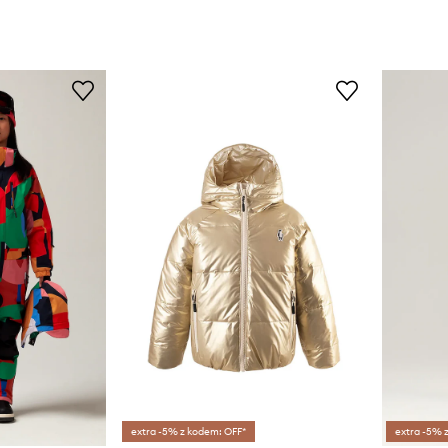
extra -5% z kodem: OFF*
extra -5% 