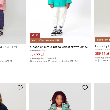
-21%
extra -5% 
extra -5% z kodem: OFF*
Gosoaky 
ca TIGER EYE
Gosoaky kurtka przeciwdeszczowa dziecięca ELEPHANT MAN
Cena aktualna
Cena aktualna:
359,99 zł
109,99 zł
Cena regularn
Cena regularna:
359,99 zł
Najniższa cena
iżką:
374,99 zł
Najniższa cena z 30 dni przed obniżką:
139,99 zł