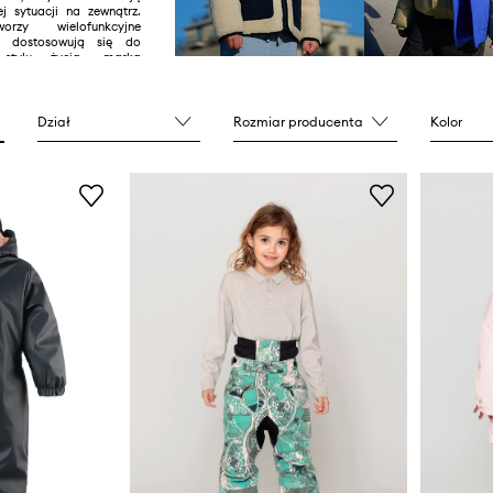
j sytuacji na zewnątrz.
rzy wielofunkcyjne
re dostosowują się do
 stylu życia, marka
teligentne rozwiązania
, które współpracują z
 zachęcają do
nie od pogody.
Dział
Rozmiar producenta
Kolor