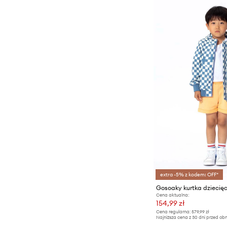
extra -5% z kodem: OFF*
Gosoaky kurtka dziecię
Cena aktualna:
154,99 zł
Cena regularna:
579,99 zł
Najniższa cena z 30 dni przed obn