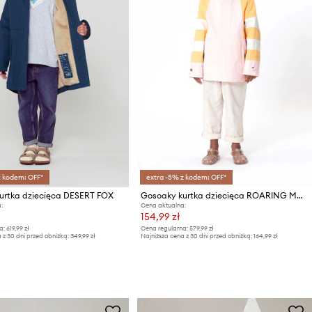
z kodem: OFF*
extra -5% z kodem: OFF*
urtka dziecięca DESERT FOX
Gosoaky kurtka dziecięca ROARING MOUSE
:
Cena aktualna:
154,99 zł
a:
619,99 zł
Cena regularna:
579,99 zł
 z 30 dni przed obniżką:
349,99 zł
Najniższa cena z 30 dni przed obniżką:
164,99 zł