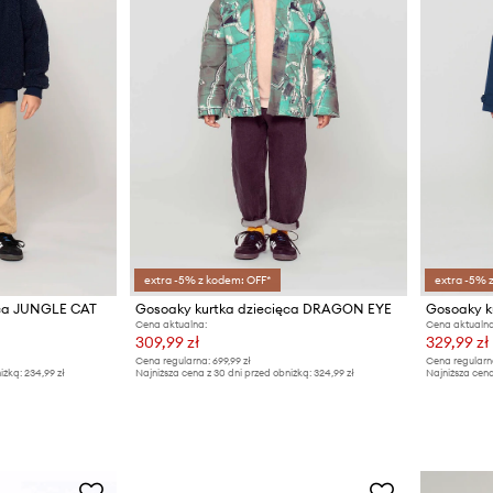
extra -5% z kodem: OFF*
extra -5% 
ęca JUNGLE CAT
Gosoaky kurtka dziecięca DRAGON EYE
Gosoaky k
Cena aktualna:
Cena aktualna
309,99 zł
329,99 zł
Cena regularna:
699,99 zł
Cena regularn
iżką:
234,99 zł
Najniższa cena z 30 dni przed obniżką:
324,99 zł
Najniższa cena