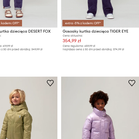
z kodem: OFF*
extra -5% z kodem: OFF*
urtka dziecięca DESERT FOX
Gosoaky kurtka dziecięca TIGER EYE
:
Cena aktualna:
354,99 zł
a:
619,99 zł
Cena regularna:
659,99 zł
 z 30 dni przed obniżką:
349,99 zł
Najniższa cena z 30 dni przed obniżką:
374,99 zł