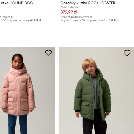
kurtka HOUND DOG
Gosoaky kurtka ROCK LOBSTER
:
Cena aktualna:
379,99 zł
a:
689,99 zł
Cena regularna:
639,99 zł
 z 30 dni przed obniżką:
439,99 zł
Najniższa cena z 30 dni przed obniżką:
399,99 zł