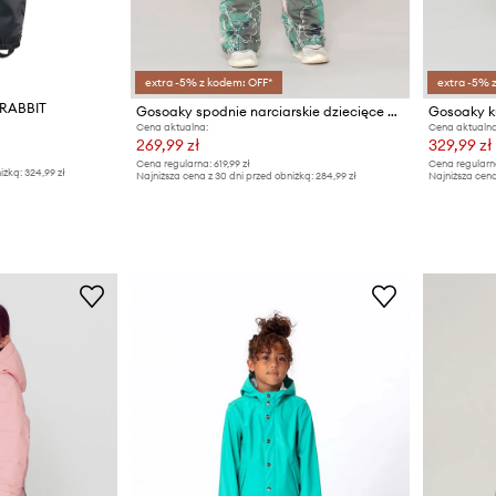
extra -5% z kodem: OFF*
extra -5% 
 RABBIT
Gosoaky spodnie narciarskie dziecięce BIG BAD WOLF
Gosoaky k
Cena aktualna:
Cena aktualna
269,99 zł
329,99 zł
Cena regularna:
619,99 zł
Cena regularn
iżką:
324,99 zł
Najniższa cena z 30 dni przed obniżką:
284,99 zł
Najniższa cena