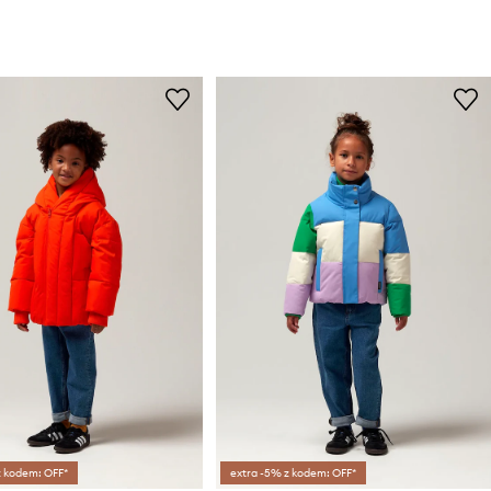
z kodem: OFF*
extra -5% z kodem: OFF*