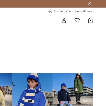
letter >
Regularne nowości >
Answear Club
Journal
Pomoc