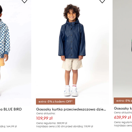
extra -5% 
extra -5% z kodem: OFF*
ca BLUE BIRD
Gosoaky kurtka przeciwdeszczowa dziecięca ELEPHANT MAN
Cena aktualna
Cena aktualna:
639,99 zł
109,99 zł
Cena regularn
Cena regularna:
359,99 zł
Najniższa cena
iżką:
164,99 zł
Najniższa cena z 30 dni przed obniżką:
119,99 zł