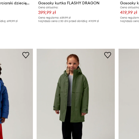
Gosoaky kombinezon narciarski dziecięcy LAZY LAMA
Gosoaky kurtka FLASHY DRAGON
Gosoaky 
Cena aktualna:
Cena aktualna
399,99 zł
419,99 zł
Cena regularna:
639,99 zł
Cena regularn
iżką:
699,99 zł
Najniższa cena z 30 dni przed obniżką:
419,99 zł
Najniższa cena