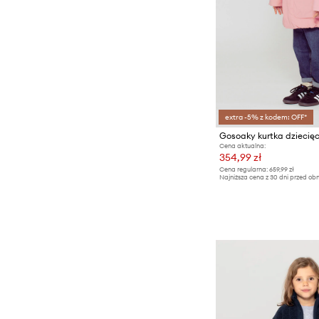
extra -5% z kodem: OFF*
Gosoaky kurtka dziecię
Cena aktualna:
354,99 zł
Cena regularna:
659,99 zł
Najniższa cena z 30 dni przed obn