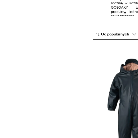
rodzinę w każde
GOSOAKY two
produkty, któ
nowoczesnego
wykorzystuje in
oraz materiały
ciałem i
zabawy niezależ
Od popularnych