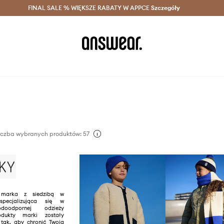
szczędzaj z Answear Club >
FINAL SALE % WIĘKSZE RABATY W APPCE
Dostawa nawet w 24h >
Szczegóły
News
iczba wybranych produktów: 57
marka z siedzibą w
specjalizująca się w
doodpornej odzieży
rodukty marki zostały
tak, aby chronić Twoją