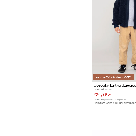
extra -5% z kodem: OFF*
Gosoaky kurtka dzieci
Cena aktualna:
224,99 zł
Cena regularna:
479,99 zł
Najniższa cena z 30 dni przed obn