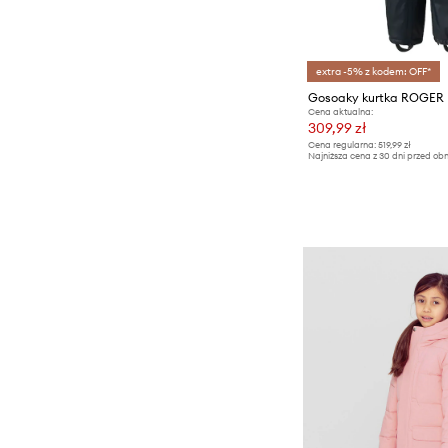
extra -5% z kodem: OFF*
Gosoaky kurtka ROGER
Cena aktualna:
309,99 zł
Cena regularna:
519,99 zł
Najniższa cena z 30 dni przed obn