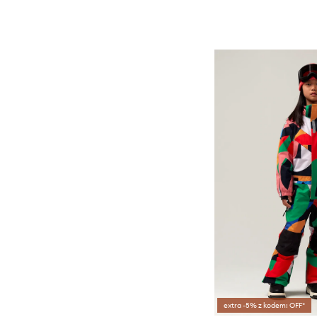
extra -5% z kodem: OFF*