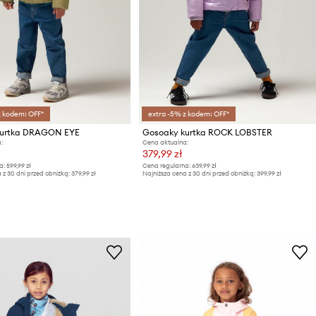
z kodem: OFF*
extra -5% z kodem: OFF*
kurtka DRAGON EYE
Gosoaky kurtka ROCK LOBSTER
:
Cena aktualna:
379,99 zł
a:
599,99 zł
Cena regularna:
639,99 zł
 z 30 dni przed obniżką:
379,99 zł
Najniższa cena z 30 dni przed obniżką:
399,99 zł