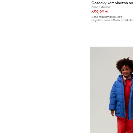
Cena aktualna:
659,99 zł
Cena regularna:
1119,90 zł
Najniższa cena z 30 dni przed obn