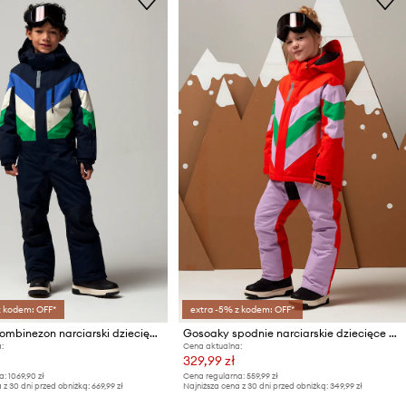
z kodem: OFF*
extra -5% z kodem: OFF*
Gosoaky kombinezon narciarski dziecięcy LAZY LAMA
Gosoaky spodnie narciarskie dziecięce BIG BAD WOLF
:
Cena aktualna:
329,99 zł
a:
1069,90 zł
Cena regularna:
559,99 zł
 z 30 dni przed obniżką:
669,99 zł
Najniższa cena z 30 dni przed obniżką:
349,99 zł