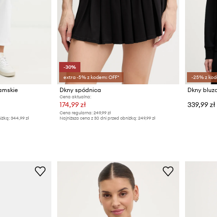
-30%
extra -5% z kodem: OFF*
-25% z kod
amskie
Dkny spódnica
Dkny bluz
Cena aktualna:
174,99 zł
339,99 zł
Cena regularna:
249,99 zł
iżką:
344,99 zł
Najniższa cena z 30 dni przed obniżką:
249,99 zł