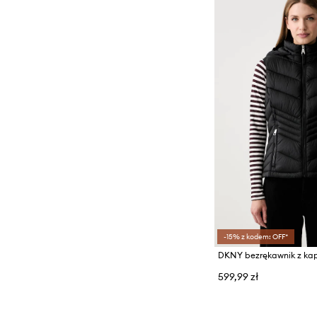
-15% z kodem: OFF*
DKNY bezrękawnik z ka
599,99 zł