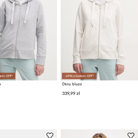
em: OFF*
-25% z kodem: OFF*
a
Dkny bluza
339,99 zł