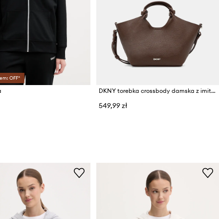
em: OFF*
a
DKNY torebka crossbody damska z imitacji skóry PAULA
549,99 zł