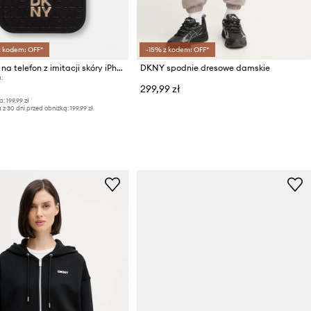
z kodem: OFF*
-15% z kodem: OFF*
DKNY etui na telefon z imitacji skóry iPhone 16 Pro
DKNY spodnie dresowe damskie
:
299,99 zł
a:
199,99 zł
 z 30 dni przed obniżką:
199,99 zł