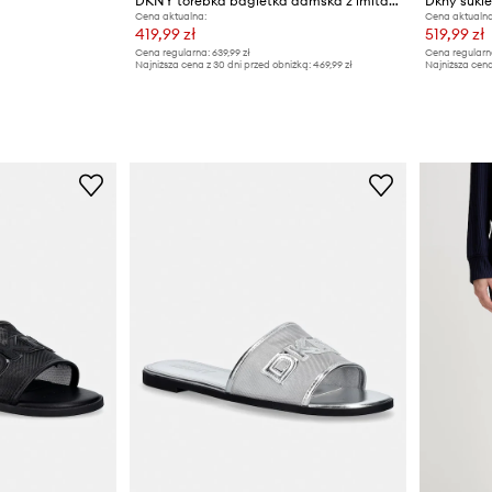
DKNY torebka bagietka damska z imitacji skóry TIANA
Dkny sukie
Cena aktualna:
Cena aktualna
419,99 zł
519,99 zł
Cena regularna:
639,99 zł
Cena regularn
Najniższa cena z 30 dni przed obniżką:
469,99 zł
Najniższa cena