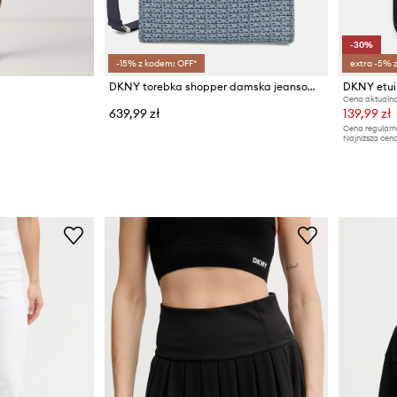
-30%
-15% z kodem: OFF*
extra -5% 
DKNY torebka shopper damska jeansowa
Cena aktualna
639,99 zł
139,99 zł
Cena regularn
Najniższa cena