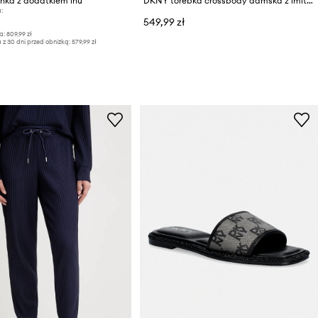
nka z dodatkiem lnu
DKNY torebka crossbody damska z imitacji skóry PAULA
:
549,99 zł
a:
809,99 zł
 z 30 dni przed obniżką:
579,99 zł