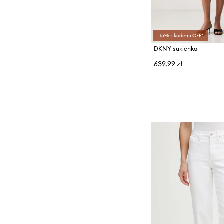
-15% z kodem: OFF*
DKNY sukienka
639,99 zł