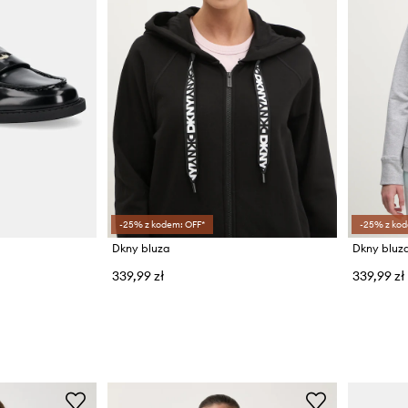
-25% z kodem: OFF*
-25% z kod
Dkny bluza
Dkny bluz
339,99 zł
339,99 zł