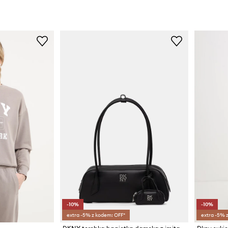
-10%
-10%
extra -5% z kodem: OFF*
extra -5% 