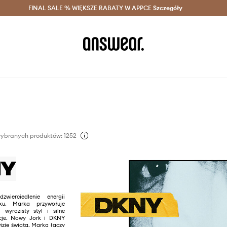
szczędzaj z Answear Club >
FINAL SALE % WIĘKSZE RABATY W APPCE
Dostawa nawet w 24h >
Szczegóły
News
wybranych produktów: 1252
erciedlenie energii
. Marka przywołuje
wyrazisty styl i silne
acje. Nowy Jork i DKNY
izję świata. Marka łączy