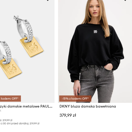
z kodem: OFF*
-15% z kodem: OFF*
DKNY kolczyki damskie metalowe PAULA
DKNY bluza damska bawełniana
:
379,99 zł
a:
219,99 zł
 z 30 dni przed obniżką:
219,99 zł