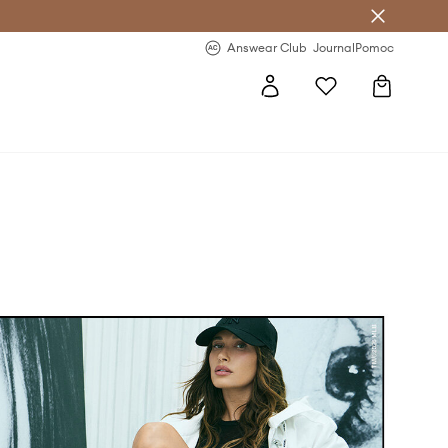
letter >
Regularne nowości >
Answear Club
Journal
Pomoc