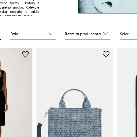
zene formy i kolory z
sycznego smaku. Kolekcje
ejską energię, a także
owoczesny styl życia.
Dział
Rozmiar producenta
Kolor