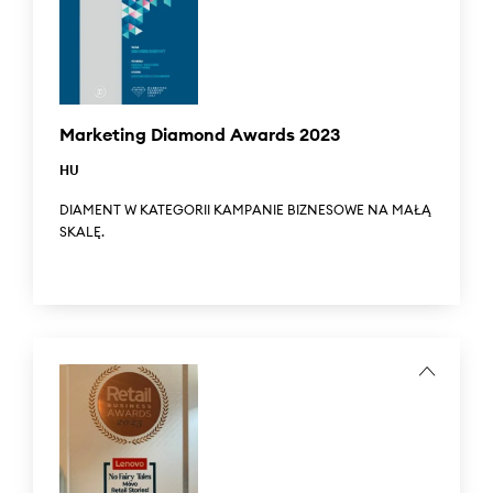
...
Mobile Trends Awards is one of the most prestigious
awards of the mobile industry. For 12 years now, the awards
have been given to companies that have successfully
used mobile technologies in their projects. Answear.com
won an award in the "Commerce-development" category
Marketing Diamond Awards 2023
for its mobile application.
HU
DIAMENT W KATEGORII KAMPANIE BIZNESOWE NA MAŁĄ
SKALĘ.
Answear.hu zdobył Diament w konkursie Marketing
Diamond Awards 2023, organizowanym przez Węgierskie
Stowarzyszenie Marketingu, w kategorii kampanii
biznesowych na małą skalę.
...
Answear.hu won Diamond in the Marketing Diamond
Awards 2023, organized by the Hungarian Marketing
Association, in the small-scale business campaign
category.