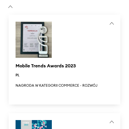
...
CEE Retail Awars 2024 is the region's most important
awards gala celebrating the retail industry. Answear was
nominated in the 'Online retailer of the year' category.
Mobile Trends Awards 2023
PL
NAGRODA W KATEGORII COMMERCE - ROZWÓJ
Mobile Trends Awards to jedno z najbardziej prestiżowych
wyróżnień branży mobilnej. Już od 12 lat nagrody
przyznawane są firmom, które z sukcesem wykorzystały
mobilne technologie w swoich projektach. Answear.com
zdobył nagrodę w kategorii "Commerce- rozwój" za rozwój
swojej aplikacji mobilnej.