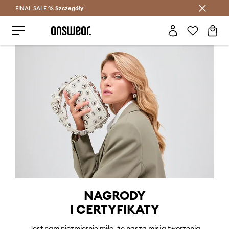
FINAL SALE %
Szczegóły
Oszczędzaj z Answear Club >
NAGRODY
I CERTYFIKATY
Jest nam niezmiernie miło, że nasza misja tworzenia