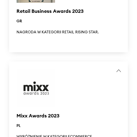
Retail Business Awards 2023
GR
NAGRODA W KATEGORII RETAIL RISING STAR.
Retail Business Awards to pierwsze tak prestiżowe
wyróżnienia gospodarcze dedykowane przedsiębiorcom z
branży handlu detalicznego i hurtowego, a także sektora
FMCG w Polsce. Answear.GR otrzymał nagrodę w kategorii
Retail Rising Star.
...
The Retail Business Awards are the first such prestigious
business awards dedicated to entrepreneurs in the retail
and wholesale trade, as well as the FMCG sector in Poland.
Answear.GR was awarded in the Retail Rising Star
category.
Mixx Awards 2023
PL
WYRÓŻNIENIE W KATEGORII ECOMMERCE