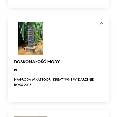
Mobile Trends Awards to najbardziej prestiżowe
wyróżnienie branży mobilnej. Aplikacja ANSWEAR.com
została doceniona przez Jury Mobile Trends Awards
zdobywając główną nagrodę w kategorii „Commerce”.
...
Mobile Trends Awards is the most prestigious distinction in
the mobile industry. The ANSWEAR.com app was
recognized by the Mobile Trends Awards jury, winning the
main prize in the “Commerce” category.
DOSKONAŁOŚĆ MODY
PL
NAGRODA W KATEGORII KREATYWNE WYDARZENIE
ROKU 2025
Doskonałość Mody 2025 to konkurs organizowany przez
Twój Styl. Answear dostał nagrodę w kategorii Kreatywne
Wydarzenie Roku. Wyróżniono premierę kolekcji jesień–
zima 2025 marki Guess w Answear Concept Store, którą