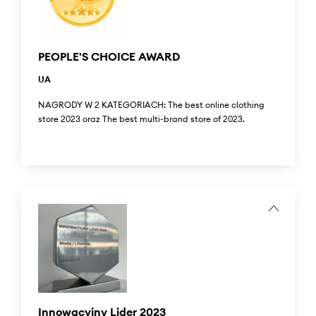
work-life balance model for their employees.
PEOPLE'S CHOICE AWARD
UA
NAGRODY W 2 KATEGORIACH: The best online clothing
store 2023 oraz The best multi-brand store of 2023.
People’s Choice Award to jedyny w swoim rodzaju
ogólnokrajowy projekt, w którym konsumenci wyróżniają i
nagradzają najlepsze produkty i usługi dostępne na rynku
ukraińskim. To już trzecia edycja tego projektu.
W wyniku niezależnego głosowania ukraińskich
konsumentów zdobyliśmy dwie nagrody: The best online
clothing store 2023 oraz The best multi-brand store of
2023.
...
The People's Choice Award is a unique nationwide project
Innowacyjny Lider 2023