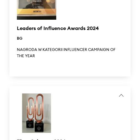
Fashion, for its brand campaign "Dress your life with
precious things."
Leaders of Influence Awards 2024
BG
NAGRODA W KATEGORII INFLUENCER CAMPAIGN OF
THE YEAR
Podczas drugiej edycji prestiżowego konkursu Leaders of
Influence Awards nasza kampania „Ubierz swoje życie w
to, co cenne” została doceniona i uhonorowana
najwyższym wyróżnieniem. Answear zdobył pierwsze
miejsce w kategorii „Influencer Campaign of the Year”.
...
During the second edition of the prestigious Leaders of
Influence Awards, our campaign “Dress Your Life with
Precious Things” was recognized and honored with the
highest distinction. Answear secured first place in the
“Influencer Campaign of the Year” category.