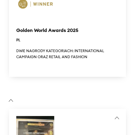
international PR Sabre Awards 2025 contest organized by
PRovoke Media, in the category "International: The Baltic,"
for its CSR project – Take Care of What’s Inside – Inner
Peace.
Golden World Awards 2025
PL
DWIE NAGRODY KATEGORIACH: INTERNATIONAL
CAMPAIGN ORAZ RETAIL AND FASHION
ANSWEAR.com zdobył nagrody w międzynarodowym,
prestiżowym konkursie branżowym organizowanym przez
IPRA (International Public realtions Association) w dwóch
kategoriach: International campaign oraz Retail and
Fashion za kampanię wizerunkową Dress your life with
precious things.
...
ANSWEAR.com received awards in the prestigious
international industry contest organized by the IPRA
(International Public Relations Association) in two
categories: International Campaign and Retail and