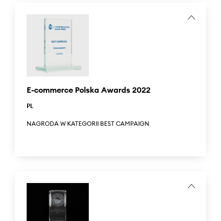
...
Answear.ua was the winner of the Ukrainian People Award
2022 in 2 categories: 'Best clothing store 2022' and 'Best
multibrand store 2022'.
E-commerce Polska Awards 2022
PL
NAGRODA W KATEGORII BEST CAMPAIGN
Answear zdobył nagrodę w kategorii Best Campaign za
kampanię Girl Power.
Kampania GIRL POWER dotyczyła szerokiego zakresu
działań w Polsce, Czechach, Słowacji, Ukrainie, Rumunii,
Bułgarii i na Węgrzech. Specjalna kolekcja, stworzona na
potrzeby kampanii, była wyrazistym manifestem marki
Answear.LAB odzwierciedlającym nieustające działania
marki na rzecz rozwoju i wsparcia kobiet. Ogromne