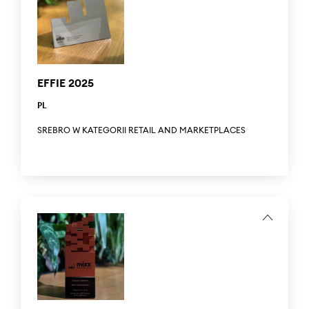
impactful ESG initiatives, and recognizes transparent,
effective, and fair communication of ESG
implementations. Our campaign “Take Care of What’s
Inside – The Men’s Side” received a distinction in the
category Best Communication of ESG Implementation.
EFFIE 2025
PL
SREBRO W KATEGORII RETAIL AND MARKETPLACES
Effie Awards to najbardziej prestiżowy konkurs
marketingowy na świecie, nagradzający projekty, które
łączą strategiczną skuteczność, kreatywność i realne
efekty biznesowe. Answear zdobył srebro w kategorii Retail
and Marketplaces za kampanię "Ubierz życie w to, co
cenne".
...
The Effie Awards are the world’s most prestigious
marketing competition, recognizing campaigns that
combine strategic effectiveness, creativity, and real
business results. Answear won a Silver award in the Retail