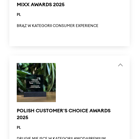
and Marketplaces category for the campaign “Dress Your
MIXX AWARDS 2025
Life with Precious Things.”
PL
BRĄZ W KATEGORII CONSUMER EXPERIENCE
Mixx Awards to konkurs, który nagradza wyjątkowe
kampanie marketingowe digital – takie, które łączą
kreatywne idee z efektywnymi rozwiązaniami. Answear
zdobył brąz w kategorii Consumer Experience za kampanię
CSR „Masz coś pod spodem”.
...
The Mixx Awards is a contest that recognizes outstanding
digital marketing campaigns – those that combine
creative ideas with effective solutions. Answear won
bronze in the Consumer Experience category for the CSR
campaign “You’ve Got Something Underneath”.
POLISH CUSTOMER'S CHOICE AWARDS
2025
PL
DRUGIE MIEJSCE W KATEGORII #MODAPREMIUM