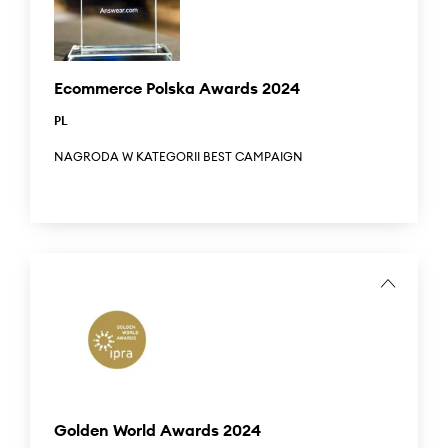
Bucharest, organized by Dupa Afaceri Premium, the
lifestyle monthly of Ziarul Financiar magazine. Answear.RO
won the prestigious award in the Affordable Luxury
category for democratizing luxury in the fashion industry.
Ecommerce Polska Awards 2024
PL
NAGRODA W KATEGORII BEST CAMPAIGN
E-Commerce Polska Awards to najważniejszy konkurs dla
branży e-commerce. Laureatami Konkursu są najbardziej
innowacyjne i unikatowe brandy działające w Polsce.
Answear zdobył nagrodę w kategorii Best Campaign za
kampanię #Noshamecoalition stworzoną przez markę
Answear.LAB, która zdecydowanie sprzeciwia się zjawisku
woman shamingu w przestrzeni publicznej.
...
E-Commerce Poland Awards is the most important contest
for the e-commerce industry. The winners of the Contest
are the most innovative and unique brands operating in
Poland.
Golden World Awards 2024
Answear won the award in the Best Campaign category