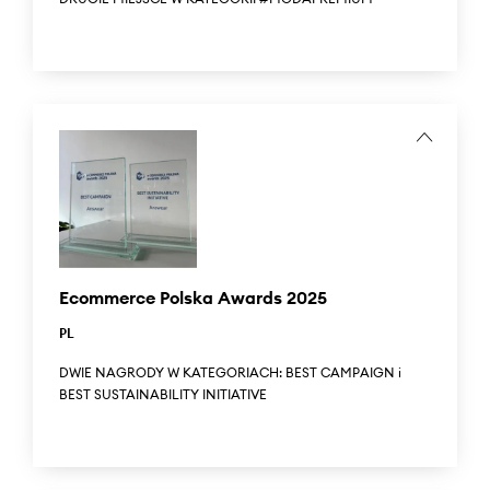
Answear zdobył drugie miejsce w konkursie Polish
Customer's Choice Awards 2025 w kategorii #Moda
Premium.
...
Answear took second place in the 2025 Polish Customer’s
Choice Awards in the #PremiumFashion category.
Ecommerce Polska Awards 2025
PL
DWIE NAGRODY W KATEGORIACH: BEST CAMPAIGN i
BEST SUSTAINABILITY INITIATIVE
Ecommerce Polska Awards 2025 to prestiżowy konkurs
organizowany przez Izbę Gospodarki Elektronicznej, który
nagradza najbardziej innowacyjne projekty w polskim e-