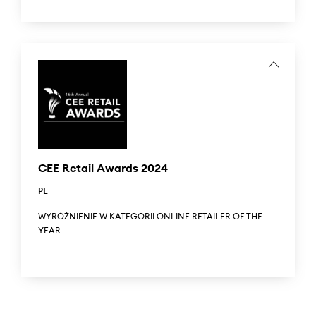
ANSWEAR.com zdobył nagrodę w międzynarodowym,
prestiżowym konkursie PR Sabre Awards 2024
organizowanym przez PRovoke Media w kategorii
Association za projekt marki własnej Answear.LAB.
...
ANSWEAR.com won an award in the international,
prestigious PR Sabre Awards 2024 organized by PRovoke
Media in the Association category for the Answear.LAB
own-brand project.
CEE Retail Awards 2024
PL
WYRÓŻNIENIE W KATEGORII ONLINE RETAILER OF THE
YEAR
CEE Retail Awards 2024 to najważniejsza gala rozdania
nagród w regionie, podczas której świętuje się branżę
handlu detalicznego. Answear został nominowany w
kategorii 'Online retailer of the year'.