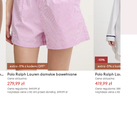
-10%
extra -5% z kodem: OFF*
extra -5% z kodem: OFF*
Polo Ralph Lauren stringi damskie bawełniane z elastanem
Polo Ralph Lauren damskie bawełniane
Cena aktualna:
Cena aktualna:
279,99 zł
419,99 zł
Cena regularna:
349,99 zł
Cena regularna:
589,99 zł
Najniższa cena z 30 dni przed obniżką:
299,99 zł
Najniższa cena z 30 dni przed ob