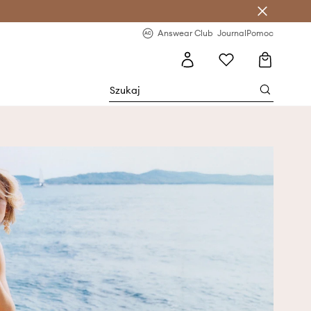
letter >
Regularne nowości >
Answear Club
Journal
Pomoc