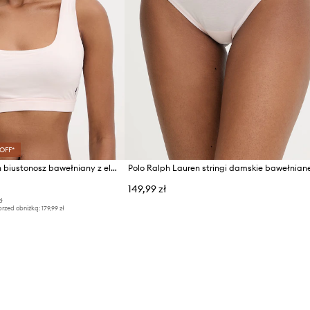
 OFF*
Polo Ralph Lauren biustonosz bawełniany z elastanem
149,99 zł
ł
przed obniżką:
179,99 zł