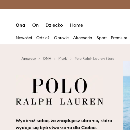
Premium Fashion Benefits >
O
Ona
On
Dziecko
Home
Nowości
Odzież
Obuwie
Akcesoria
Sport
Premium
Answear
ONA
Marki
Polo Ralph Lauren Store
Wyobraź sobie, że znajdujesz ubranie, które
wydaje się być stworzone dla Ciebie.