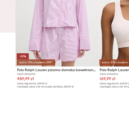
-12%
extra -5% z kodem: OFF*
extra -5% z kodem:
Polo Ralph Lauren piżama damska bawełniana
Cena aktualna:
Cena aktualna:
489,99 zł
169,99 zł
Cena regularna:
699,99 zł
Cena regularna:
249,99 z
Najniższa cena z 30 dni przed obniżką:
559,99 zł
Najniższa cena z 30 dni 