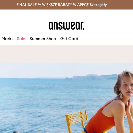
szczędzaj z Answear Club >
FINAL SALE % WIĘKSZE RABATY W APPCE
Dostawa nawet w 24h >
Szczegóły
News
Marki
Sale
Summer Shop
Gift Card