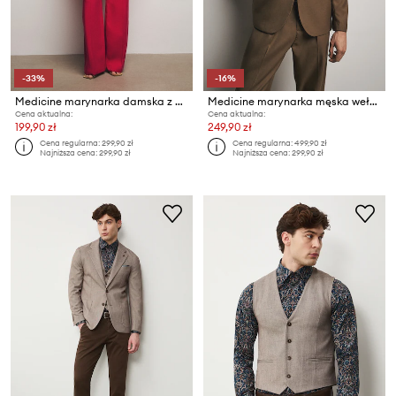
-33%
-16%
Medicine marynarka damska z wiskozą
Medicine marynarka męska wełniana
Cena aktualna:
Cena aktualna:
199,90 zł
249,90 zł
Cena regularna:
299,90 zł
Cena regularna:
499,90 zł
Najniższa cena:
299,90 zł
Najniższa cena:
299,90 zł