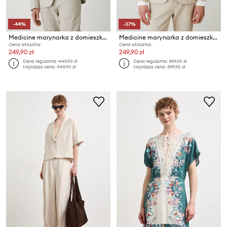
-44%
-37%
Medicine marynarka z domieszką lnu
Medicine marynarka z domieszką lnu
Cena aktualna:
Cena aktualna:
249,90 zł
249,90 zł
Cena regularna:
449,90 zł
Cena regularna:
399,90 zł
Najniższa cena:
449,90 zł
Najniższa cena:
399,90 zł