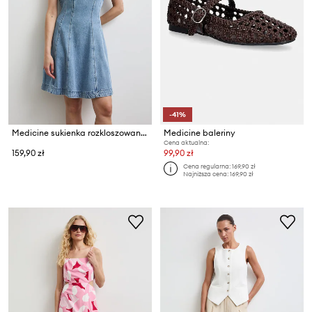
-41%
Medicine sukienka rozkloszowana jeansowa
Medicine baleriny
Cena aktualna:
159,90 zł
99,90 zł
Cena regularna:
169,90 zł
Najniższa cena:
169,90 zł