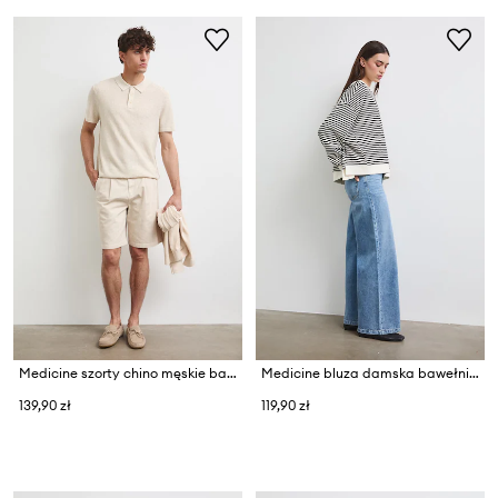
Medicine szorty chino męskie bawełniane
Medicine bluza damska bawełniana
139,90 zł
119,90 zł