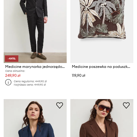
-44%
Medicine marynarka jednorzędowa męska lniana
Medicine poszewka na poduszkę ozdobna bawełniana
Cena aktualna:
249,90 zł
119,90 zł
Cena regularna:
449,90 zł
Najniższa cena:
449,90 zł