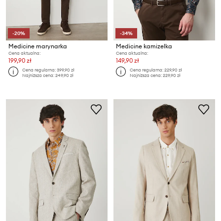
-20%
-34%
Medicine marynarka
Medicine kamizelka
Cena aktualna:
Cena aktualna:
199,90 zł
149,90 zł
Cena regularna:
399,90 zł
Cena regularna:
229,90 zł
Najniższa cena:
249,90 zł
Najniższa cena:
229,90 zł