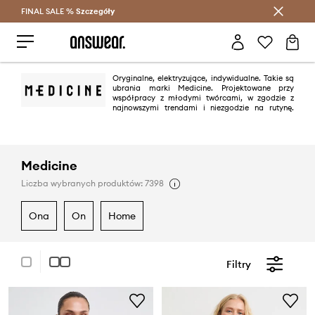
FINAL SALE %
Szczegóły
Oszczędzaj z Answear Club >
Oryginalne, elektryzujące, indywidualne. Takie są
ubrania marki Medicine. Projektowane przy
współpracy z młodymi twórcami, w zgodzie z
najnowszymi trendami i niezgodzie na rutynę.
Lubimy różnorodność i autorskie rozwiązania.
Medicine
Liczba wybranych produktów: 7398
ona
on
home
Filtry