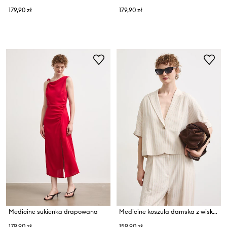
179,90 zł
179,90 zł
Medicine sukienka drapowana
Medicine koszula damska z wiskozą
179,90 zł
159,90 zł