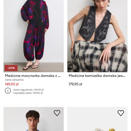
-25%
Medicine marynarka damska z wiskozą
Medicine kamizelka damska jeansowa
Cena aktualna:
149,90 zł
179,90 zł
Cena regularna:
199,90 zł
Najniższa cena:
199,90 zł