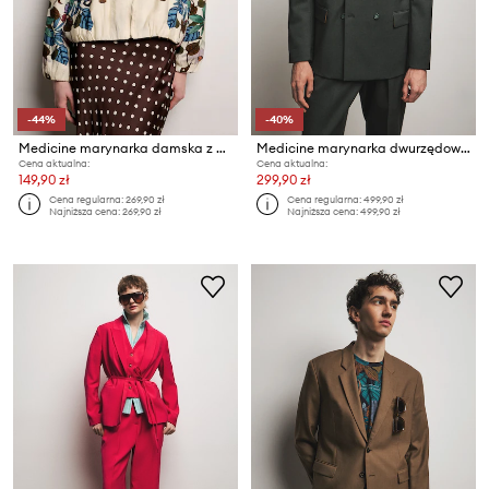
-44%
-40%
Medicine marynarka damska z wiskozy
Medicine marynarka dwurzędowa męska z dodatkiem wełny
Cena aktualna:
Cena aktualna:
149,90 zł
299,90 zł
Cena regularna:
269,90 zł
Cena regularna:
499,90 zł
Najniższa cena:
269,90 zł
Najniższa cena:
499,90 zł