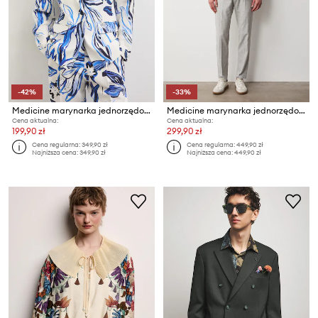
-42%
-33%
Medicine marynarka jednorzędowa damska z dodatkiem lnu
Medicine marynarka jednorzędowa męska z domieszką lnu
Cena aktualna:
Cena aktualna:
199,90 zł
299,90 zł
Cena regularna:
349,90 zł
Cena regularna:
449,90 zł
Najniższa cena:
349,90 zł
Najniższa cena:
449,90 zł