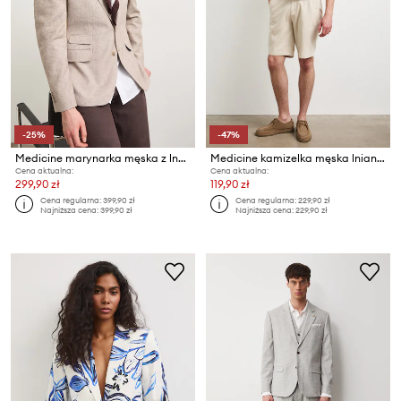
-25%
-47%
Medicine marynarka męska z lnem
Medicine kamizelka męska lniana
Cena aktualna:
Cena aktualna:
299,90 zł
119,90 zł
Cena regularna:
399,90 zł
Cena regularna:
229,90 zł
Najniższa cena:
399,90 zł
Najniższa cena:
229,90 zł