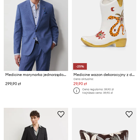
-25%
Medicine marynarka jednorzędowa męska z lnem
Medicine wazon dekoracyjny z dolomitu
Cena aktualna:
299,90 zł
29,90 zł
Cena regularna:
39,90 zł
Najniższa cena:
39,90 zł