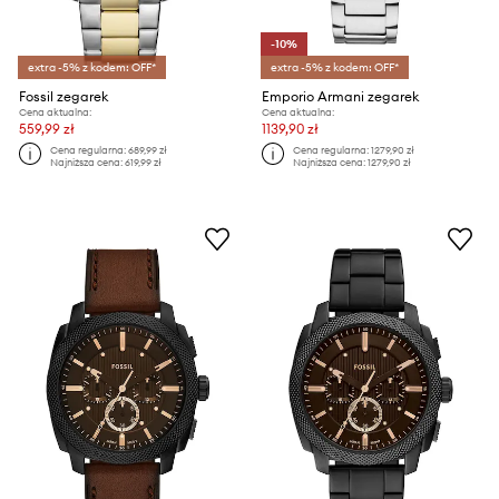
-10%
extra -5% z kodem: OFF*
extra -5% z kodem: OFF*
Fossil zegarek
Emporio Armani zegarek
Cena aktualna:
Cena aktualna:
559,99 zł
1139,90 zł
Cena regularna:
689,99 zł
Cena regularna:
1279,90 zł
Najniższa cena:
619,99 zł
Najniższa cena:
1279,90 zł