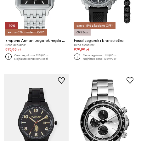
-10%
extra -5% z kodem: OFF*
extra -5% z kodem: OFF*
Gift Box
Emporio Armani zegarek męski Diego
Fossil zegarek i bransoletka
Cena aktualna:
Cena aktualna:
979,99 zł
979,99 zł
Cena regularna:
1289,90 zł
Cena regularna:
1169,90 zł
Najniższa cena:
1099,90 zł
Najniższa cena:
1039,90 zł