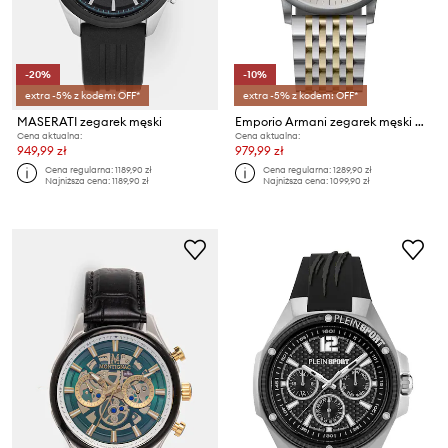
-20%
-10%
extra -5% z kodem: OFF*
extra -5% z kodem: OFF*
MASERATI zegarek męski
Emporio Armani zegarek męski Minimalist
Cena aktualna:
Cena aktualna:
949,99 zł
979,99 zł
Cena regularna:
1189,90 zł
Cena regularna:
1289,90 zł
Najniższa cena:
1189,90 zł
Najniższa cena:
1099,90 zł