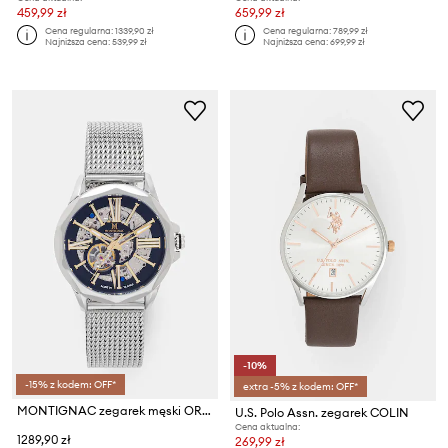
459,99 zł
659,99 zł
Cena regularna:
1339,90 zł
Cena regularna:
789,99 zł
Najniższa cena:
539,99 zł
Najniższa cena:
699,99 zł
-10%
-15% z kodem: OFF*
extra -5% z kodem: OFF*
MONTIGNAC zegarek męski ORIGINE
U.S. Polo Assn. zegarek COLIN
Cena aktualna:
1289,90 zł
269,99 zł