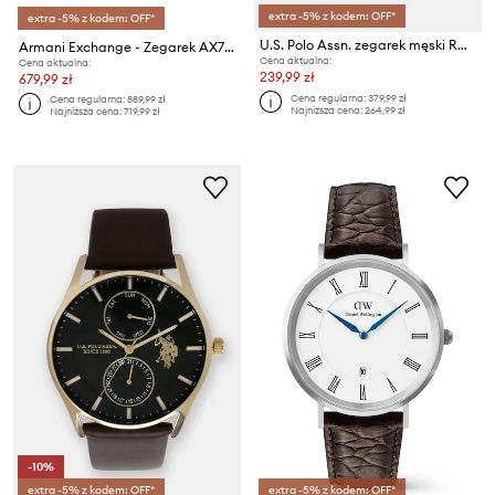
extra -5% z kodem: OFF*
extra -5% z kodem: OFF*
U.S. Polo Assn. zegarek męski ROYAL
Armani Exchange - Zegarek AX7105
Cena aktualna:
Cena aktualna:
239,99 zł
679,99 zł
Cena regularna:
379,99 zł
Cena regularna:
889,99 zł
Najniższa cena:
264,99 zł
Najniższa cena:
719,99 zł
-10%
extra -5% z kodem: OFF*
extra -5% z kodem: OFF*