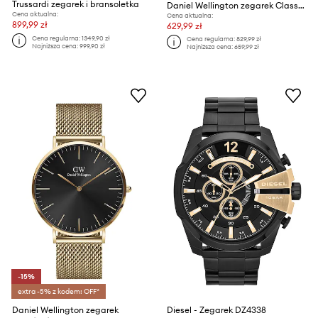
Trussardi zegarek i bransoletka
Daniel Wellington zegarek Classic 36 Bristol
Cena aktualna:
Cena aktualna:
899,99 zł
629,99 zł
Cena regularna:
1349,90 zł
Cena regularna:
829,99 zł
Najniższa cena:
999,90 zł
Najniższa cena:
659,99 zł
-15%
extra -5% z kodem: OFF*
Daniel Wellington zegarek
Diesel - Zegarek DZ4338