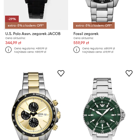
-29%
extra -5% z kodem: OFF*
extra -5% z kodem: OFF*
U.S. Polo Assn. zegarek JACOB
Fossil zegarek
Cena aktualna:
Cena aktualna:
344,99 zł
559,99 zł
Cena regularna:
489,99 zł
Cena regularna:
689,99 zł
Najniższa cena:
489,99 zł
Najniższa cena:
619,99 zł