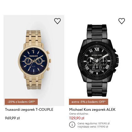
-25% z kodem: OFF*
extra -5% z kodem: OFF*
Trussardi zegarek T-COUPLE
Michael Kors zegarek ALEK
Cena aktualna:
969,99 zł
1129,90 zł
Cena regularna:
1379,90 zł
Najniższa cena:
1179,90 zł