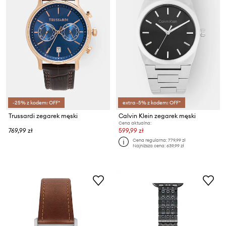
-25% z kodem: OFF*
extra -5% z kodem: OFF*
Trussardi zegarek męski
Calvin Klein zegarek męski
Cena aktualna:
769,99 zł
599,99 zł
Cena regularna:
779,99 zł
Najniższa cena:
639,99 zł