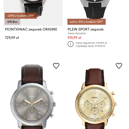
-25% z kodem: OFF*
Gift Box
extra -5% z kodem: OFF*
MONTIGNAC zegarek ORIGINE
PLEIN SPORT zegarek
Cena aktualna:
729,99 zł
919,99 zł
Cena regularna:
1149,90 zł
Najniższa cena:
979,99 zł