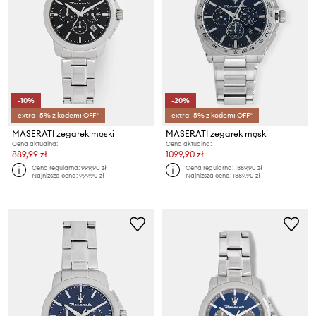
-10%
-20%
extra -5% z kodem: OFF*
extra -5% z kodem: OFF*
MASERATI zegarek męski
MASERATI zegarek męski
Cena aktualna:
Cena aktualna:
889,99 zł
1099,90 zł
Cena regularna:
999,90 zł
Cena regularna:
1389,90 zł
Najniższa cena:
999,90 zł
Najniższa cena:
1389,90 zł