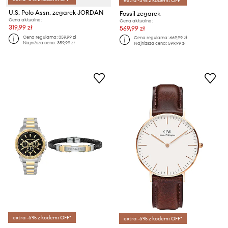
extra -5% z kodem: OFF*
U.S. Polo Assn. zegarek JORDAN
Fossil zegarek
Cena aktualna:
Cena aktualna:
319,99 zł
569,99 zł
Cena regularna:
359,99 zł
Cena regularna:
669,99 zł
Najniższa cena:
359,99 zł
Najniższa cena:
599,99 zł
extra -5% z kodem: OFF*
extra -5% z kodem: OFF*