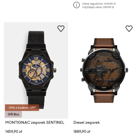
Cena regularna:
409,99 zł
Najniższa cena:
299,99 zł
-15% z kodem: OFF*
Gift Box
MONTIGNAC zegarek SENTINEL
Diesel zegarek
1459,90 zł
1889,90 zł