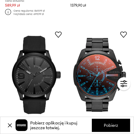
Cena aktualna:
589,99 zł
1379,90 zł
Cena regularna:
869,99 zł
Najniższa cena:
699,99 zł
Pobierz aplikację i kupuj
Diesel - Zegarek DZ1807
Diesel - Zegarek DZ4318
Pobierz
jeszcze łatwiej.
889,99 zł
1379,90 zł