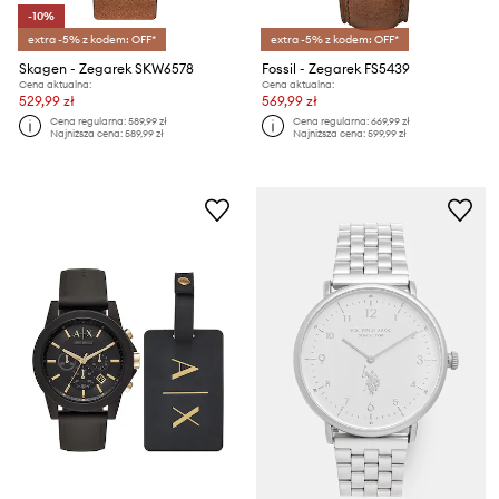
-10%
extra -5% z kodem: OFF*
extra -5% z kodem: OFF*
Skagen - Zegarek SKW6578
Fossil - Zegarek FS5439
Cena aktualna:
Cena aktualna:
529,99 zł
569,99 zł
Cena regularna:
589,99 zł
Cena regularna:
669,99 zł
Najniższa cena:
589,99 zł
Najniższa cena:
599,99 zł