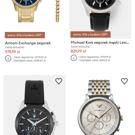
extra -5% z kodem: OFF*
extra -5% z kodem: OFF*
Michael Kors zegarek męski Lexington Man Chrono
Armani Exchange zegarek
Cena aktualna:
Cena aktualna:
829,99 zł
979,99 zł
Cena regularna:
979,99 zł
Cena regularna:
1279,90 zł
Najniższa cena:
869,99 zł
Najniższa cena:
1039,90 zł