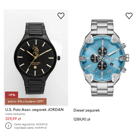
-19%
extra -5% z kodem: OFF*
U.S. Polo Assn. zegarek JORDAN
Diesel zegarek
Cena aktualna:
329,99 zł
1289,90 zł
Cena regularna:
409,99 zł
Najniższa cena:
409,99 zł