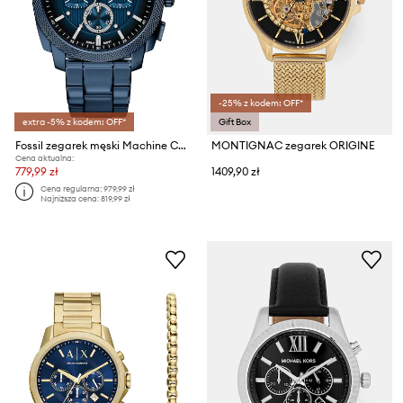
-25% z kodem: OFF*
extra -5% z kodem: OFF*
Gift Box
Fossil zegarek męski Machine Chrono
MONTIGNAC zegarek ORIGINE
Cena aktualna:
779,99 zł
1409,90 zł
Cena regularna:
979,99 zł
Najniższa cena:
819,99 zł