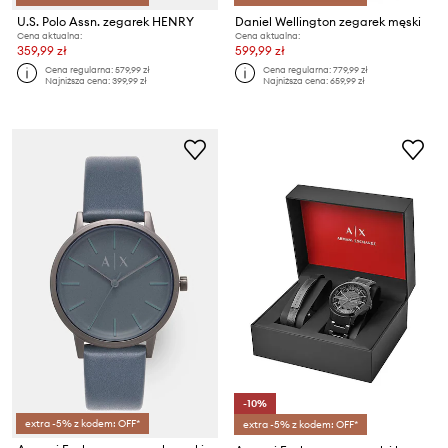
U.S. Polo Assn. zegarek HENRY
Daniel Wellington zegarek męski
Cena aktualna:
Cena aktualna:
359,99 zł
599,99 zł
Cena regularna:
579,99 zł
Cena regularna:
779,99 zł
Najniższa cena:
399,99 zł
Najniższa cena:
659,99 zł
-10%
extra -5% z kodem: OFF*
extra -5% z kodem: OFF*