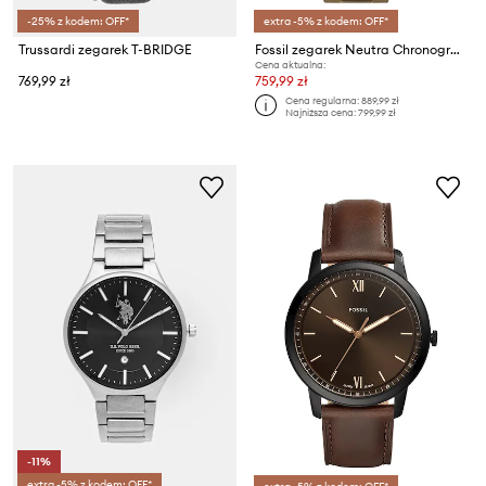
-25% z kodem: OFF*
extra -5% z kodem: OFF*
Trussardi zegarek T-BRIDGE
Fossil zegarek Neutra Chronograph
Cena aktualna:
769,99 zł
759,99 zł
Cena regularna:
889,99 zł
Najniższa cena:
799,99 zł
-11%
extra -5% z kodem: OFF*