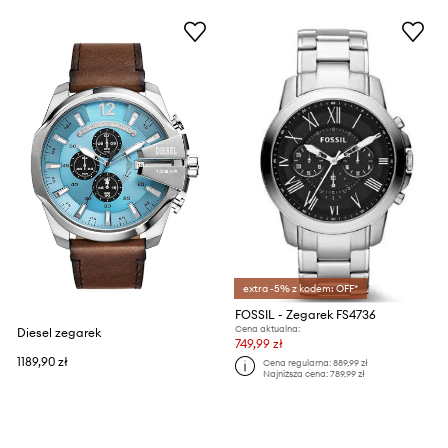
extra -5% z kodem: OFF*
FOSSIL - Zegarek FS4736
Cena aktualna:
Diesel zegarek
749,99 zł
1189,90 zł
Cena regularna:
889,99 zł
Najniższa cena:
789,99 zł