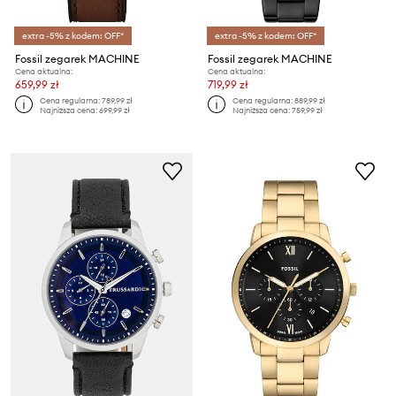
extra -5% z kodem: OFF*
extra -5% z kodem: OFF*
Fossil zegarek MACHINE
Fossil zegarek MACHINE
Cena aktualna:
Cena aktualna:
659,99 zł
719,99 zł
Cena regularna:
789,99 zł
Cena regularna:
889,99 zł
Najniższa cena:
699,99 zł
Najniższa cena:
759,99 zł