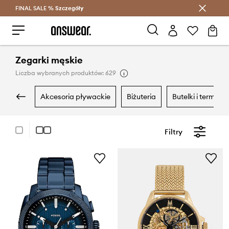
FINAL SALE %
Szczegóły
Oszczędzaj z Answear Club >
Zegarki męskie
Liczba wybranych produktów: 629
akcesoria pływackie
biżuteria
butelki i termosy
Filtry