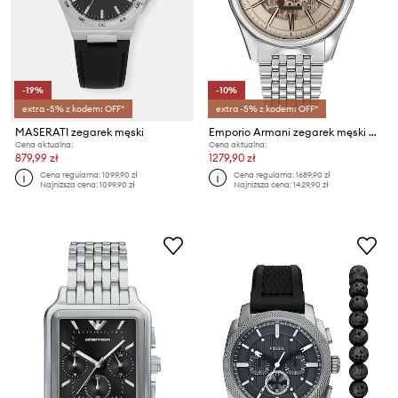
-19%
-10%
extra -5% z kodem: OFF*
extra -5% z kodem: OFF*
MASERATI zegarek męski
Emporio Armani zegarek męski Antonio
Cena aktualna:
Cena aktualna:
879,99 zł
1279,90 zł
Cena regularna:
1099,90 zł
Cena regularna:
1689,90 zł
Najniższa cena:
1099,90 zł
Najniższa cena:
1429,90 zł