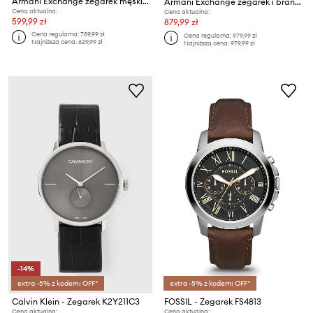
Armani Exchange zegarek męski Cayde
Armani Exchange zegarek i bransoletka
Cena aktualna:
Cena aktualna:
599,99 zł
879,99 zł
Cena regularna:
789,99 zł
Cena regularna:
979,99 zł
Najniższa cena:
629,99 zł
Najniższa cena:
979,99 zł
-14%
extra -5% z kodem: OFF*
extra -5% z kodem: OFF*
Calvin Klein - Zegarek K2Y211C3
FOSSIL - Zegarek FS4813
Cena aktualna:
Cena aktualna: