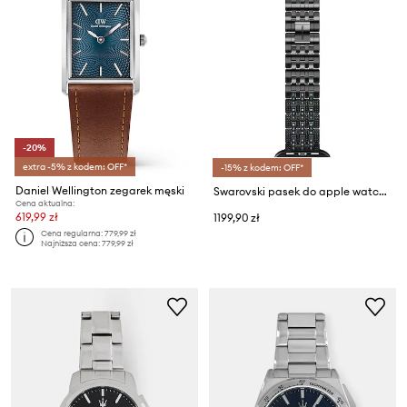
-20%
extra -5% z kodem: OFF*
-15% z kodem: OFF*
Daniel Wellington zegarek męski
Swarovski pasek do apple watch 5678675 SPARKLING PRINCESS
Cena aktualna:
619,99 zł
1199,90 zł
Cena regularna:
779,99 zł
Najniższa cena:
779,99 zł