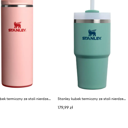
Stanley kubek termiczny ze stali nierdzewnej Aerolight Transit FlipTop 0.35L
Stanley kubek termiczny ze stali nierdzewnej Quencher® H2,O FlowState™ 0,59l
179,99 zł