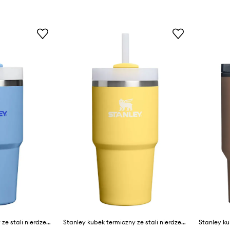
Stanley kubek termiczny ze stali nierdzewnej Quencher® H2,O FlowState™ 0,59l
Stanley kubek termiczny ze stali nierdzewnej Quencher® H2,O FlowState™ 0,59l