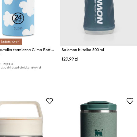
z kodem: OFF*
24bottles butelka termiczna Clima Bottle 850ml Daydreaming
Salomon butelka 500 ml
:
129,99 zł
a:
189,99 zł
 z 30 dni przed obniżką:
189,99 zł