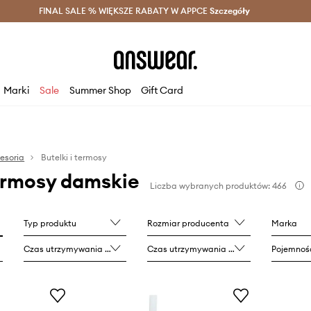
szczędzaj z Answear Club >
FINAL SALE % WIĘKSZE RABATY W APPCE
Dostawa nawet w 24h >
Szczegóły
News
Marki
Sale
Summer Shop
Gift Card
esoria
Butelki i termosy
termosy damskie
Liczba wybranych produktów: 466
Typ produktu
Rozmiar producenta
Marka
Czas utrzymywania ciepła
Czas utrzymywania zimna
Pojemnoś