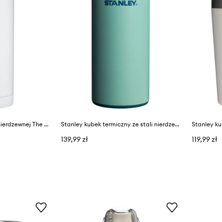
Stanley termos ze stali nierdzewnej The New Legend Bottle 0.94L
Stanley kubek termiczny ze stali nierdzewnej Aerolight Transit FlipTop 0.35L
139,99 zł
119,99 zł