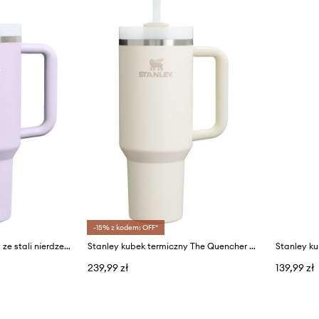
-15% z kodem: OFF*
Stanley kubek termiczny ze stali nierdzewnej Quencher® H2.O FlowState™ 1.18L
Stanley kubek termiczny The Quencher H2.O FlowState™ Tumbler 1,18 l
239,99 zł
139,99 zł