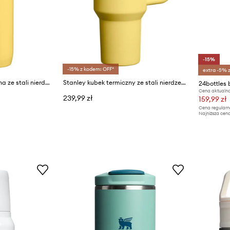
-15%
-15% z kodem: OFF*
extra -5% 
Stanley butelka termiczna ze stali nierdzewnej All Day Slim 0,6 l
Stanley kubek termiczny ze stali nierdzewnej Quencher® ProTour Flip Straw 1,18 l
Cena aktualna
239,99 zł
159,99 zł
Cena regularn
Najniższa cena