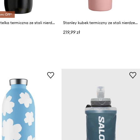
em: OFF*
Stanley butelka termiczna ze stali nierdzewnej All Day Slim 0.35L
Stanley kubek termiczny ze stali nierdzewnej Quencher® H2.O FlowState™ 0.89L
219,99 zł