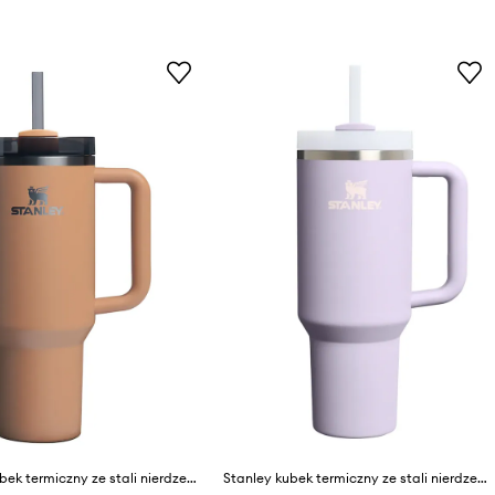
Stanley kubek termiczny ze stali nierdzewnej Quencher H2.O FlowState™ 1,18 l
Stanley kubek termiczny ze stali nierdzewnej Quencher® H2.O FlowState™ 0.89L