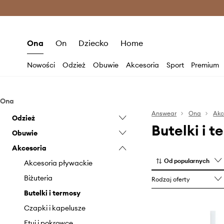
Premium Fashion Benefits >
O
Ona
On
Dziecko
Home
Nowości
Odzież
Obuwie
Akcesoria
Sport
Premium
Ona
Answear
Ona
Akc
Odzież
Butelki i 
Obuwie
Bielizna
Akcesoria
Bielizna techniczna
Baleriny
Od popularnych
Bluzki i koszule
Botki
Akcesoria pływackie
Bluzy
Buty sportowe
Biżuteria
Rodzaj oferty
Dresy
Buty trekkingowe
Butelki i termosy
Jeansy
Kalosze
Czapki i kapelusze
Kombinezony
Espadryle
Etui i pokrowce