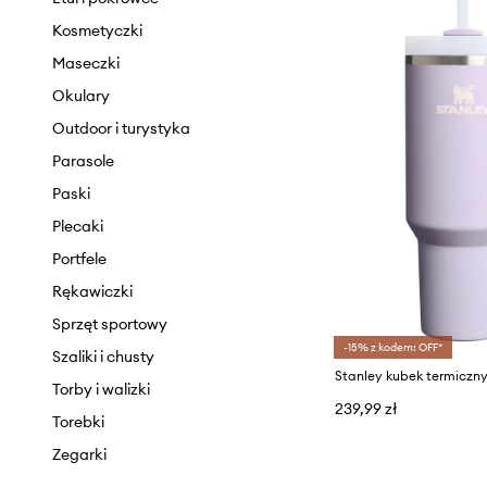
Komplety
Kapcie
Kosmetyczki
Kurtki
Mokasyny i półbuty
Maseczki
Marynarki i kamizelki
Klapki i sandały
Okulary
Pielęgnacja odzieży
Kozaki
Outdoor i turystyka
Płaszcze
Pielęgnacja obuwia
Parasole
Skarpetki
Sneakersy
Paski
Sukienki
Szpilki
Plecaki
Stroje kąpielowe
Śniegowce
Portfele
Spodnie i legginsy
Trampki i tenisówki
Rękawiczki
Spódnice
Sprzęt sportowy
-15% z kodem: OFF*
Szorty
Szaliki i chusty
Swetry
Torby i walizki
239,99 zł
Topy i t-shirty
Torebki
Zegarki