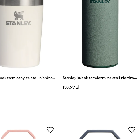
Stanley kubek termiczny ze stali nierdzewnej Café-To-Go 0.23L
Stanley kubek termiczny ze stali nierdzewnej Aerolight Transit FlipTop 0.35L
139,99 zł