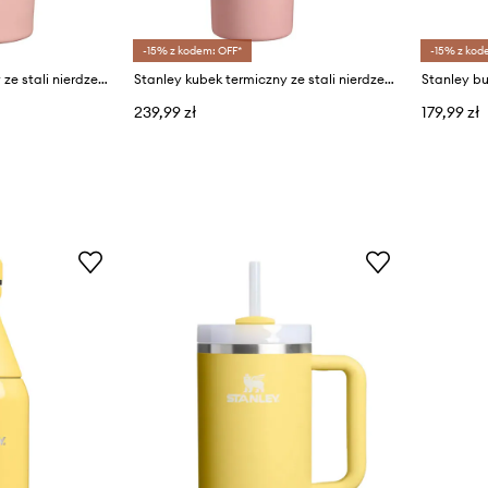
-15% z kodem: OFF*
-15% z kod
Stanley kubek termiczny ze stali nierdzewnej Quencher® H2.O FlowState™ 0.59L
Stanley kubek termiczny ze stali nierdzewnej Quencher® H2.O FlowState™ 1.18L
239,99 zł
179,99 zł