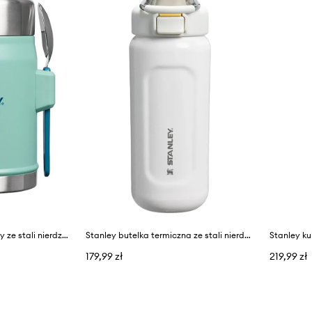
Stanley termos obiadowy ze stali nierdzewnej Classic legendary 0,4l
Stanley butelka termiczna ze stali nierdzewnej Classic Wellspring 0,47l
179,99 zł
219,99 zł