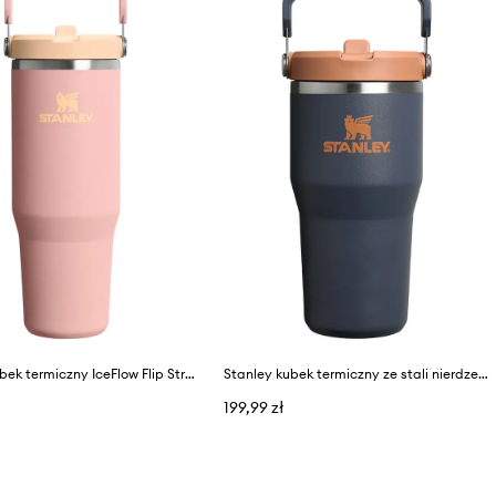
Stanley kubek termiczny IceFlow Flip Straw 0,89l
Stanley kubek termiczny ze stali nierdzewnej IceFlow Flip Straw 0,6l
199,99 zł