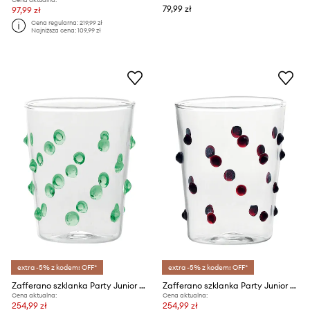
79,99 zł
97,99 zł
Cena regularna:
219,99 zł
Najniższa cena:
109,99 zł
extra -5% z kodem: OFF*
extra -5% z kodem: OFF*
Zafferano szklanka Party Junior 95 ml
Zafferano szklanka Party Junior 95 ml
Cena aktualna:
Cena aktualna:
254,99 zł
254,99 zł