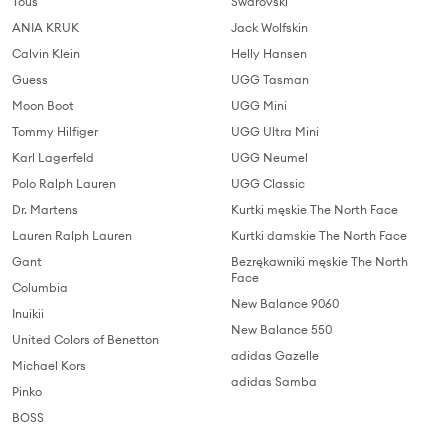
Tous
Swarovski
ANIA KRUK
Jack Wolfskin
Calvin Klein
Helly Hansen
Guess
UGG Tasman
Moon Boot
UGG Mini
Tommy Hilfiger
UGG Ultra Mini
Karl Lagerfeld
UGG Neumel
Polo Ralph Lauren
UGG Classic
Dr. Martens
Kurtki męskie The North Face
Lauren Ralph Lauren
Kurtki damskie The North Face
Gant
Bezrękawniki męskie The North
Face
Columbia
New Balance 9060
Inuikii
New Balance 550
United Colors of Benetton
adidas Gazelle
Michael Kors
adidas Samba
Pinko
BOSS