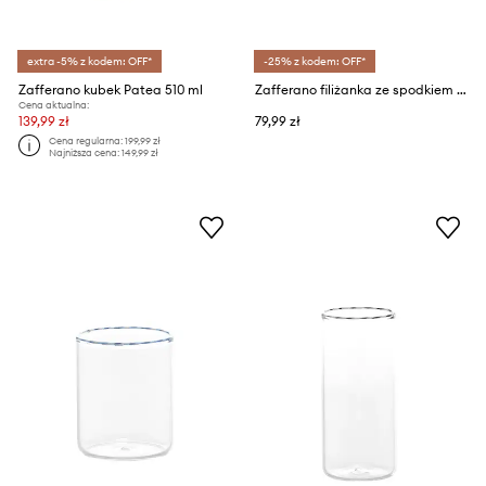
extra -5% z kodem: OFF*
-25% z kodem: OFF*
Zafferano kubek Patea 510 ml
Zafferano filiżanka ze spodkiem Bilia 120 ml
Cena aktualna:
139,99 zł
79,99 zł
Cena regularna:
199,99 zł
Najniższa cena:
149,99 zł