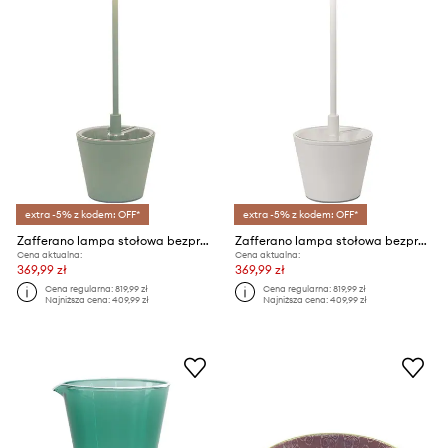
extra -5% z kodem: OFF*
extra -5% z kodem: OFF*
Zafferano lampa stołowa bezprzewodowa led Paldina Reverso
Zafferano lampa stołowa bezprzewodowa led Poldina Reverso
Cena aktualna:
Cena aktualna:
369,99 zł
369,99 zł
Cena regularna:
819,99 zł
Cena regularna:
819,99 zł
Najniższa cena:
409,99 zł
Najniższa cena:
409,99 zł