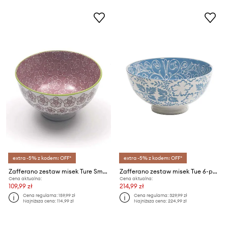
extra -5% z kodem: OFF*
extra -5% z kodem: OFF*
Zafferano zestaw misek Ture Small 240 ml 6-pack
Zafferano zestaw misek Tue 6-pack
Cena aktualna:
Cena aktualna:
109,99 zł
214,99 zł
Cena regularna:
159,99 zł
Cena regularna:
329,99 zł
Najniższa cena:
114,99 zł
Najniższa cena:
224,99 zł