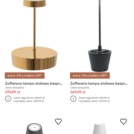
extra -5% z kodem: OFF*
extra -5% z kodem: OFF*
Zafferano lampa stołowa bezprzewodowa led Swap Mini
Zafferano lampa stołowa bezprzewodowa led Paldina Reverso
Cena aktualna:
Cena aktualna:
299,99 zł
369,99 zł
Cena regularna:
659,99 zł
Cena regularna:
819,99 zł
Najniższa cena:
329,99 zł
Najniższa cena:
409,99 zł