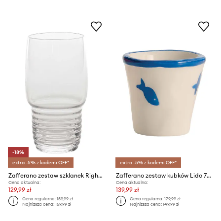
-18%
extra -5% z kodem: OFF*
extra -5% z kodem: OFF*
Zafferano zestaw szklanek Righe 450 ml 4-pack
Zafferano zestaw kubków Lido 70 ml 6-pack
Cena aktualna:
Cena aktualna:
129,99 zł
139,99 zł
Cena regularna:
159,99 zł
Cena regularna:
179,99 zł
Najniższa cena:
159,99 zł
Najniższa cena:
149,99 zł