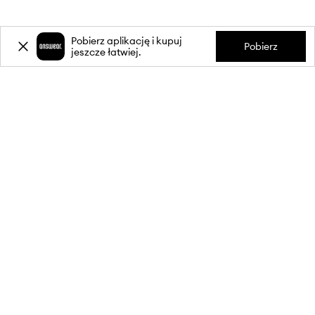
Pobierz aplikację i kupuj
Pobierz
jeszcze łatwiej.
-20%
zniżki** na pierwsze zakupy
za zapis do newslettera.
Dołącz do naszej społeczności, aby otrzymywać informacje o
najnowszych promocjach i produktach.
**Rabat jest jednorazowy, obejmuje nieprzecenione produkty i jest