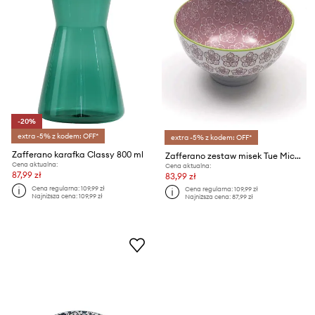
-20%
extra -5% z kodem: OFF*
extra -5% z kodem: OFF*
Zafferano karafka Classy 800 ml
Zafferano zestaw misek Tue Micro 90 ml 6-pack
Cena aktualna:
Cena aktualna:
87,99 zł
83,99 zł
Cena regularna:
109,99 zł
Cena regularna:
109,99 zł
Najniższa cena:
109,99 zł
Najniższa cena:
87,99 zł