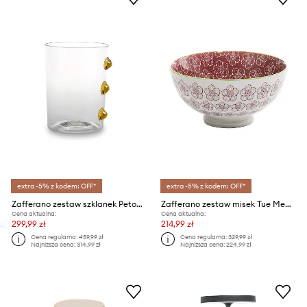
extra -5% z kodem: OFF*
extra -5% z kodem: OFF*
Zafferano zestaw szklanek Petoni 370 ml 6-pack
Zafferano zestaw misek Tue Medium Bowl 6-pack
Cena aktualna:
Cena aktualna:
299,99 zł
214,99 zł
Cena regularna:
459,99 zł
Cena regularna:
329,99 zł
Najniższa cena:
314,99 zł
Najniższa cena:
224,99 zł