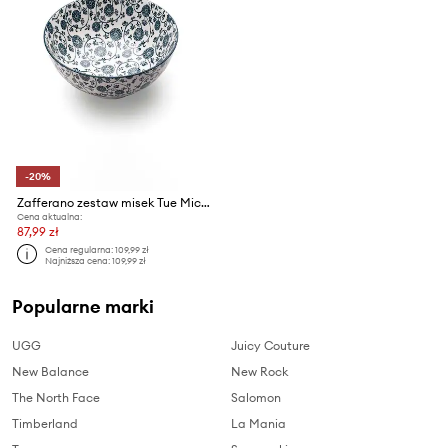
-20%
Zafferano zestaw misek Tue Micro 90 ml 6-pack
Cena aktualna:
87,99 zł
Cena regularna:
109,99 zł
Najniższa cena:
109,99 zł
Popularne marki
UGG
Juicy Couture
New Balance
New Rock
The North Face
Salomon
Timberland
La Mania