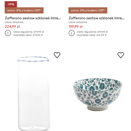
-19%
extra -5% z kodem: OFF*
extra -5% z kodem: OFF*
Zafferano zestaw szklanek Intrecci 460 ml 6-pack
Zafferano zestaw szklanek Intrecci Highball 420 ml 6-pack
Cena aktualna:
Cena aktualna:
224,99 zł
199,99 zł
Cena regularna:
279,99 zł
Cena regularna:
279,99 zł
Najniższa cena:
279,99 zł
Najniższa cena:
214,99 zł