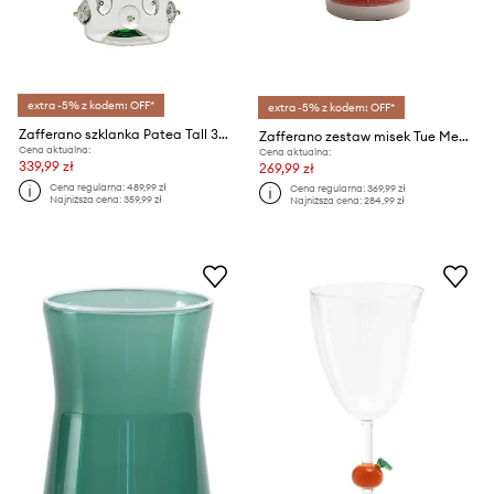
extra -5% z kodem: OFF*
extra -5% z kodem: OFF*
Zafferano szklanka Patea Tall 380 ml
Zafferano zestaw misek Tue Medium Bowl 6-pack
Cena aktualna:
Cena aktualna:
339,99 zł
269,99 zł
Cena regularna:
489,99 zł
Cena regularna:
369,99 zł
Najniższa cena:
359,99 zł
Najniższa cena:
284,99 zł