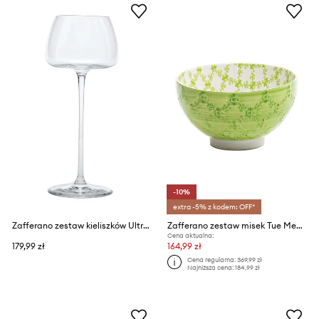
-10%
extra -5% z kodem: OFF*
Zafferano zestaw kieliszków Ultralight Goblet 150 ml 2-pack
Zafferano zestaw misek Tue Medium Bowl 800 ml 6-pack
Cena aktualna:
179,99 zł
164,99 zł
Cena regularna:
369,99 zł
Najniższa cena:
184,99 zł