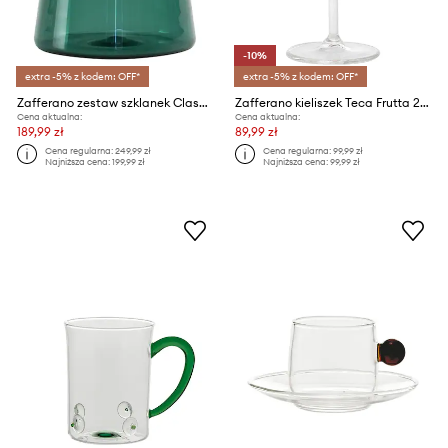
-10%
extra -5% z kodem: OFF*
extra -5% z kodem: OFF*
Zafferano zestaw szklanek Classy 280 ml 4-pack
Zafferano kieliszek Teca Frutta 250 ml
Cena aktualna:
Cena aktualna:
189,99 zł
89,99 zł
Cena regularna:
249,99 zł
Cena regularna:
99,99 zł
Najniższa cena:
199,99 zł
Najniższa cena:
99,99 zł