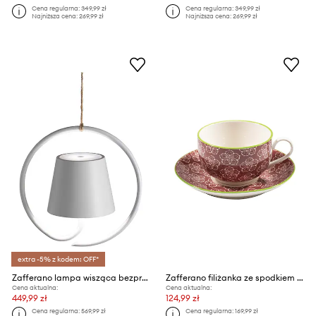
Cena regularna:
349,99 zł
Cena regularna:
349,99 zł
Najniższa cena:
269,99 zł
Najniższa cena:
269,99 zł
extra -5% z kodem: OFF*
Zafferano lampa wisząca bezprzewodowa led Poldina
Zafferano filiżanka ze spodkiem Tue Tea 270 ml 4-pack
Cena aktualna:
Cena aktualna:
449,99 zł
124,99 zł
Cena regularna:
569,99 zł
Cena regularna:
169,99 zł