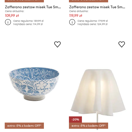
Zafferano zestaw misek Tue Small Bowl 240 ml 6-pack
Zafferano zestaw misek Tue Small 220 ml 6-pack
Cena aktualna:
Cena aktualna:
109,99 zł
119,99 zł
Cena regularna:
159,99 zł
Cena regularna:
179,99 zł
Najniższa cena:
114,99 zł
Najniższa cena:
124,99 zł
-20%
extra -5% z kodem: OFF*
extra -5% z kodem: OFF*