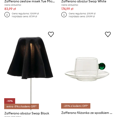
Zafferano zestaw misek Tue Micro 90 ml 6-pack
Zafferano abażur Swap White
Cena aktualna:
Cena aktualna:
83,99 zł
174,99 zł
Cena regularna:
109,99 zł
Cena regularna:
219,99 zł
Najniższa cena:
87,99 zł
Najniższa cena:
219,99 zł
-10%
-25% z kodem: OFF*
extra -5% z kodem: OFF*
Zafferano filiżanka ze spodkiem Bilia 120 ml
Zafferano abażur Swap Black
Cena aktualna: