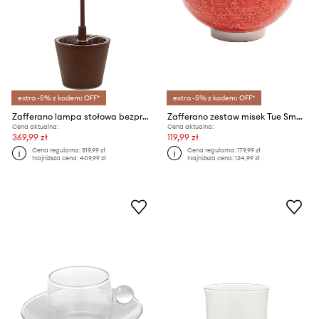
extra -5% z kodem: OFF*
extra -5% z kodem: OFF*
Zafferano lampa stołowa bezprzewodowa led Paldina Reverso
Zafferano zestaw misek Tue Small 220 ml 6-pack
Cena aktualna:
Cena aktualna:
369,99 zł
119,99 zł
Cena regularna:
819,99 zł
Cena regularna:
179,99 zł
Najniższa cena:
409,99 zł
Najniższa cena:
124,99 zł