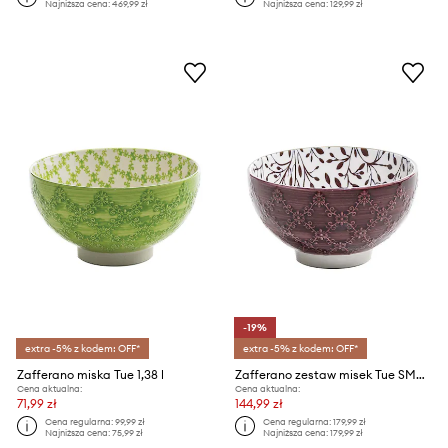
Najniższa cena:
469,99 zł
Najniższa cena:
129,99 zł
-19%
extra -5% z kodem: OFF*
extra -5% z kodem: OFF*
Zafferano miska Tue 1,38 l
Zafferano zestaw misek Tue SMall 220 ml 6-pack
Cena aktualna:
Cena aktualna:
71,99 zł
144,99 zł
Cena regularna:
99,99 zł
Cena regularna:
179,99 zł
Najniższa cena:
75,99 zł
Najniższa cena:
179,99 zł