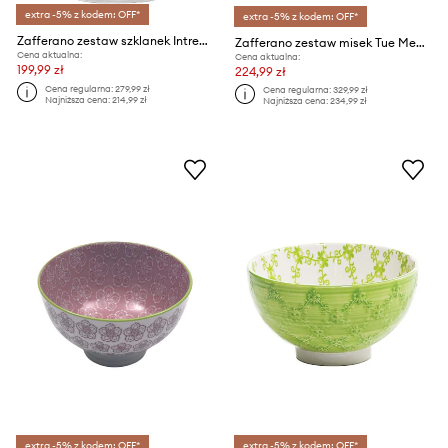
extra -5% z kodem: OFF*
extra -5% z kodem: OFF*
Zafferano zestaw szklanek Intrecci Hoghball 420 ml 6-pack
Zafferano zestaw misek Tue Medium 800 ml 6-pack
Cena aktualna:
Cena aktualna:
199,99 zł
224,99 zł
Cena regularna:
279,99 zł
Cena regularna:
329,99 zł
Najniższa cena:
214,99 zł
Najniższa cena:
234,99 zł
extra -5% z kodem: OFF*
extra -5% z kodem: OFF*