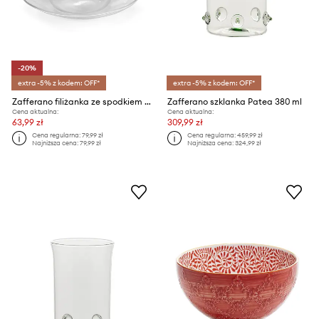
-20%
extra -5% z kodem: OFF*
extra -5% z kodem: OFF*
Zafferano filiżanka ze spodkiem Bilia 120 ml
Zafferano szklanka Patea 380 ml
Cena aktualna:
Cena aktualna:
63,99 zł
309,99 zł
Cena regularna:
79,99 zł
Cena regularna:
459,99 zł
Najniższa cena:
79,99 zł
Najniższa cena:
324,99 zł