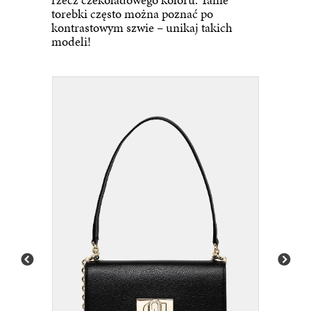
torebki często można poznać po
kontrastowym szwie – unikaj takich
modeli!
1109
Karl Lagerfeld torebka skórzana 225W3081 kolor cz...