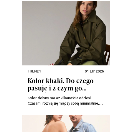
TRENDY
01 LIP 2025
Kolor khaki. Do czego
pasuje i z czym go
łączyć?
Kolor zielony ma aż kilkanaście odcieni.
Czasami różnią się między sobą minimalnie,
innym razem kontrast jest ogromny. Khaki,
przygaszona zieleń i delikatny oliwkowy
kojarzą się z safari oraz ze stylem militarnym.
Ten pierwszy od lat króluje w świecie mody i nic
nie wskazuje na to, by miało być inaczej. Do