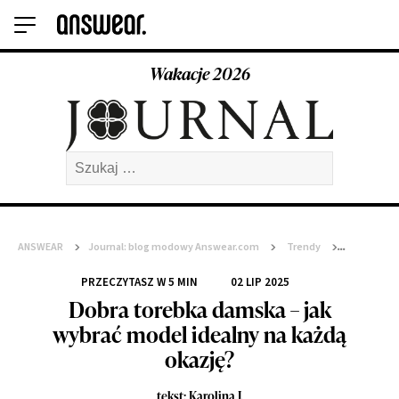
Wakacje 2026
Szukaj:
ANSWEAR
>
Journal: blog modowy Answear.com
>
Trendy
>
Dobra torebka damska – jak wybrać model idealny na każdą okazję?
PRZECZYTASZ W
5
MIN
02 LIP 2025
Dobra torebka damska – jak
wybrać model idealny na każdą
okazję?
tekst: Karolina J.