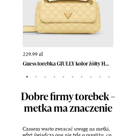
229.99 zł
249.
Guess torebka KASKA kolor czarny HWEM92 03210
Guess torebka GIULLY kolor żółty HWQA87 48210
Dobre firmy torebek –
metka ma znaczenie
Czasem warto zwracać uwagę na metki,
gdyż świadczą one nie tyle o prestiżu, co