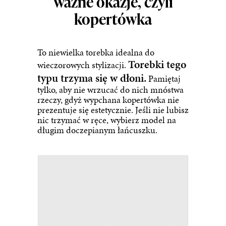
ważne okazje, czyli
kopertówka
To niewielka torebka idealna do
Torebki tego
wieczorowych stylizacji.
typu trzyma się w dłoni.
Pamiętaj
tylko, aby nie wrzucać do nich mnóstwa
rzeczy, gdyż wypchana
kopertówka
nie
prezentuje się estetycznie. Jeśli nie lubisz
nic trzymać w ręce, wybierz model na
długim doczepianym łańcuszku.
134.
Pinko kopertówka skórzana kolor czarny 104277 A0...