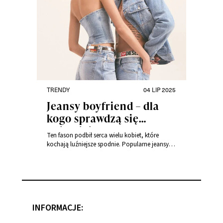
jakiego typu urody pasuje? Sprawdź …
Czytaj
dalej
Dobra torebka damska – jak wybrać model id
na każdą okazję?
TRENDY
04 LIP 2025
Jeansy boyfriend – dla
kogo sprawdzą się
najlepiej?
Ten fason podbił serca wielu kobiet, które
kochają luźniejsze spodnie. Popularne jeansy
wciąż nie wychodzą z mody. Dla kogo sprawdzi
się taki krój? Podpowiadamy, na jakiej sylwetce
będzie prezentował się najlepiej. Sprawdź też,
jak nosić jeansy boyfriendy i wyglądać przy tym
super kobieco! Tagi: Torebki - porady i stylizacje
INFORMACJE: