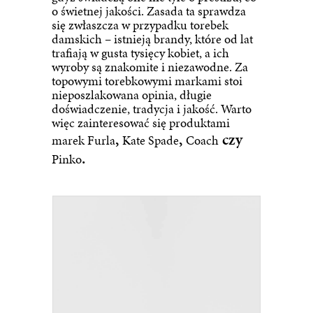
o świetnej jakości. Zasada ta sprawdza
się zwłaszcza w przypadku torebek
damskich – istnieją brandy, które od lat
trafiają w gusta tysięcy kobiet, a ich
wyroby są znakomite i niezawodne. Za
topowymi torebkowymi markami stoi
nieposzlakowana opinia, długie
doświadczenie, tradycja i jakość. Warto
więc zainteresować się produktami
,
,
czy
marek
Furla
Kate Spade
Coach
.
Pinko
1159
Pinko torebka crossbody damska skórzana czarna 10...