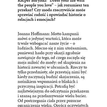
Kacper Barylski: “Dress your life with
the people you love” – jak rozumiesz ten
przekaz? Czy moda rzeczywiście może
sprawiać radość i opowiadać historie o
relacjach i emocjach?
Joanna Hoffmann: Motto kampanii
mówi o jedynej wartości, która może
trwale wzbogacać nasze życie – o
ludziach. Mocno się z nim utożsamiam,
ponieważ hasło przy okazji zgrabnie
nawiązuje do tego, od czego zaczęła się
moja miłość do mody: od skupienia na
historii zawartej w ubraniach. Rzeczy to
tylko przedmioty, ale przestają nimi być
kiedy zaczynają budzić skojarzenia, są
nośnikiem wspomnień o bliskich i
przyczyną inspiracji. Potrafią być
najłatwiejszym do odczytania przekazem
i szansą na przełamywanie wielu barier.
Od postrzegania ciała przez pozorne
ograniczenia wieku. Oprócz oczywistych