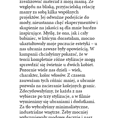
zrealizować materiał z moją mamą. Ze
względu na bliską, przyjacielską relację
mamy za sobą kilka wspólnych
projektów. Jej odważne podejście do
mody, nieustanna chęć eksperymentów i
skupienie na jakości są dla mnie bardzo
inspirujące. Myślę, że ona, jak i cały
babiniec, w którym dorastałam, mocno
ukształtowały moje poczucie estetyki – u
nas ubrania zawsze były opowieścią. W
kampanii chciałyśmy pokazać, że w
teorii kompletnie różne stylizacje mogą
sprawdzić się świetnie u dwóch kobiet.
Pozornie wiele nas dzieli – wiek,
charakter, kolor włosów. Z czasem
zauważam tych różnic mniej, a ubranie
pozwala na zacieranie kolejnych granic.
Zdecydowałyśmy, że każda z nas
wybierze po trzy stylizacje, a w filmie
wymienimy się ubraniami i dodatkami.
Za tło wybrałyśmy minimalistyczne,
industrialne wnętrze. Żeby mocniej
wybrzmiewały modowe decyzje i nasz