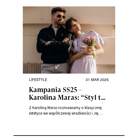
wiarygodnym jest
doskonale pokazują twórcy, którzy zrealizowali
kluczem do odnalezienia
dla nas materiały z bliskimi sobie osobami.
własnego stylu”
LIFESTYLE
31 MAR 2025
Kampania SS25 –
Karolina Maras: “Styl to
dla nas trochę jak drugi
Z Karoliną Maras rozmawiamy o klasycznej
język, którym
estetyce we współczesnej wrażliwości i Jej
opowiadamy, kim
wspólnych stylizacjach i modowych
inspiracjach z mężem Łukaszem.
jesteśmy i co jest dla nas
ważne”