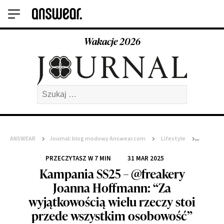
Wakacje 2026
Szukaj:
ANSWEAR
>
Journal: blog modowy Answear.com
>
Lifestyle
>
Kampania SS25 – @freakery Joanna Hoffmann: “Za wyjątkowością
wielu rzeczy stoi przede wszystkim osobowość”
PRZECZYTASZ W
7
MIN
31 MAR 2025
Kampania SS25 – @freakery
Joanna Hoffmann: “Za
wyjątkowością wielu rzeczy stoi
przede wszystkim osobowość”