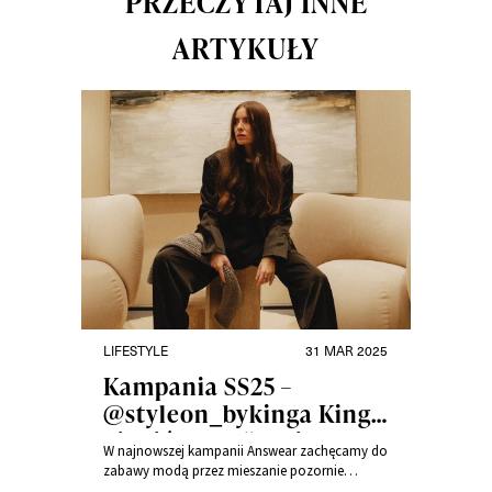
PRZECZYTAJ INNE
ARTYKUŁY
LIFESTYLE
31 MAR 2025
Kampania SS25 –
@styleon_bykinga Kinga
Litwińczuk: “Bycie
W najnowszej kampanii Answear zachęcamy do
autentycznym i
zabawy modą przez mieszanie pozornie
niepasujących stylów i marek. Jak to robić,