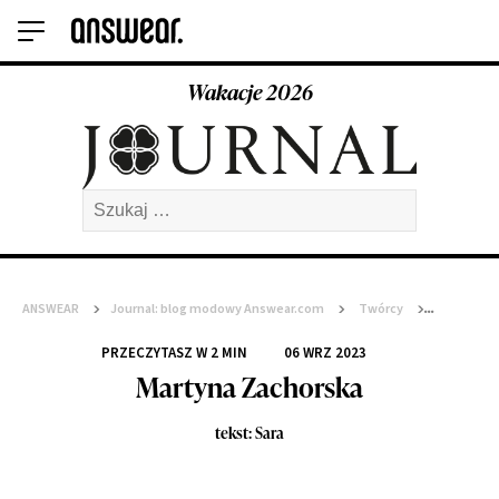
Wakacje 2026
Szukaj:
ANSWEAR
>
Journal: blog modowy Answear.com
>
Twórcy
>
Martyna Zachorska
PRZECZYTASZ W
2
MIN
06 WRZ 2023
Martyna Zachorska
tekst: Sara