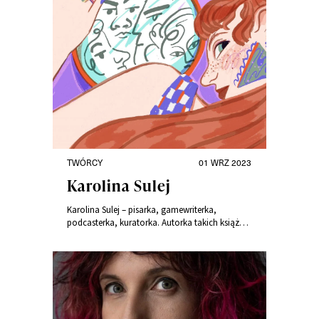
TWÓRCY
01 WRZ 2023
Karolina Sulej
Karolina Sulej – pisarka, gamewriterka,
podcasterka, kuratorka. Autorka takich książek
jak „Rzeczy osobiste” oraz „Ciałaczki. Kobiety,
które wcielają feminizm”. Doktorantka w
Instytucie Kultury Polskiej.