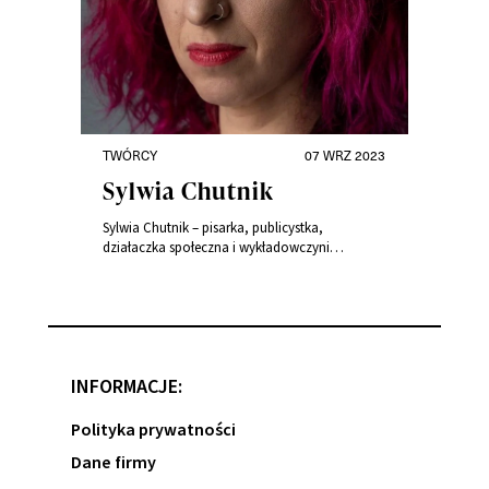
TWÓRCY
07 WRZ 2023
Sylwia Chutnik
Sylwia Chutnik – pisarka, publicystka,
działaczka społeczna i wykładowczyni
akademicka. Felietonistka ,,Polityki”, „Wysokich
Obcasów” i wielu portali
internetowych. Laureatka nagród literackich i
społecznych. Zasiada między innymi w Kapitule
Nagrody im. Olgi Rok, Kapitule Obywatelskiej
Naukowych Nagród “Polityki” oraz w Radzie
INFORMACJE:
Fundacji Feminoteka. Doktorat obroniła w
Instytucie Kultury Polskiej UW.
Polityka prywatności
Dane firmy