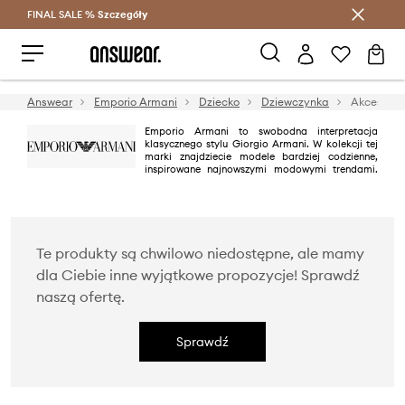
FINAL SALE %
Szczegóły
Oszczędzaj z Answear Club >
Answear
Emporio Armani
Dziecko
Dziewczynka
Akcesoria
Emporio Armani to swobodna interpretacja
klasycznego stylu Giorgio Armani. W kolekcji tej
marki znajdziecie modele bardziej codzienne,
inspirowane najnowszymi modowymi trendami.
Kolekcje marki wyróżniają się grą żywych kolorów, starannym
wykończeniem i wyjątkową jakością.
Te produkty są chwilowo niedostępne, ale mamy
dla Ciebie inne wyjątkowe propozycje! Sprawdź
naszą ofertę.
Sprawdź