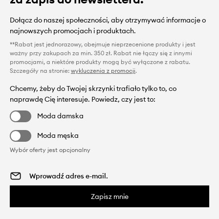
Dołącz do naszej społeczności, aby otrzymywać informacje o
najnowszych promocjach i produktach.
**Rabat jest jednorazowy, obejmuje nieprzecenione produkty i jest
ważny przy zakupach za min. 350 zł. Rabat nie łączy się z innymi
promocjami, a niektóre produkty mogą być wyłączone z rabatu.
Szczegóły na stronie:
wykluczenia z promocji
.
Chcemy, żeby do Twojej skrzynki trafiało tylko to, co
naprawdę Cię interesuje. Powiedz, czy jest to:
Moda damska
Moda męska
Wybór oferty jest opcjonalny
Zapisz mnie