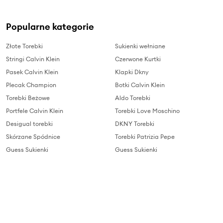
Popularne kategorie
Złote Torebki
Sukienki wełniane
Stringi Calvin Klein
Czerwone Kurtki
Pasek Calvin Klein
Klapki Dkny
Plecak Champion
Botki Calvin Klein
Torebki Beżowe
Aldo Torebki
Portfele Calvin Klein
Torebki Love Moschino
Desigual torebki
DKNY Torebki
Skórzane Spódnice
Torebki Patrizia Pepe
Guess Sukienki
Guess Sukienki