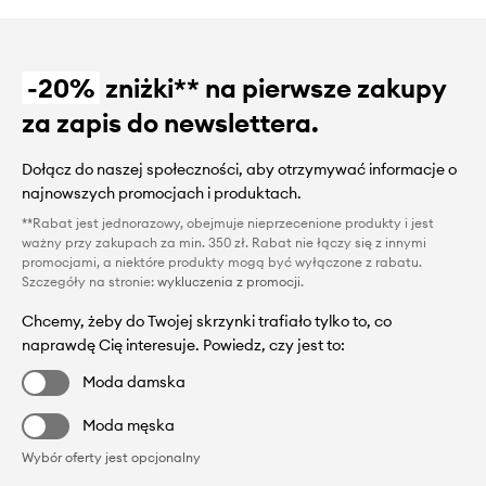
-20%
zniżki** na pierwsze zakupy
za zapis do newslettera.
Dołącz do naszej społeczności, aby otrzymywać informacje o
najnowszych promocjach i produktach.
**Rabat jest jednorazowy, obejmuje nieprzecenione produkty i jest
ważny przy zakupach za min. 350 zł. Rabat nie łączy się z innymi
promocjami, a niektóre produkty mogą być wyłączone z rabatu.
Szczegóły na stronie:
wykluczenia z promocji
.
Chcemy, żeby do Twojej skrzynki trafiało tylko to, co
naprawdę Cię interesuje. Powiedz, czy jest to:
Moda damska
Moda męska
Wybór oferty jest opcjonalny