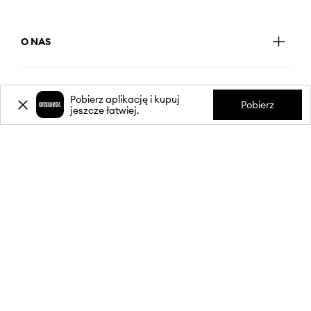
O NAS
INFORMACJE
Pobierz aplikację i kupuj
Pobierz
jeszcze łatwiej.
OBSŁUGA KLIENTA
APLIKACJA MOBILNA
OBSERWUJ NAS NA: