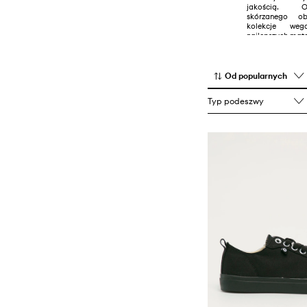
jakością. O
Trampki i tenisówki
skórzanego ob
kolekcje we
najlepszych mate
Od popularnych
Typ podeszwy