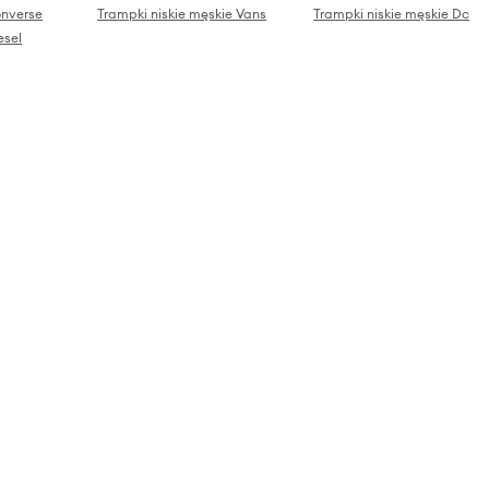
onverse
Trampki niskie męskie Vans
Trampki niskie męskie Dc
esel