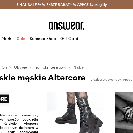
szczędzaj z Answear Club >
FINAL SALE % WIĘKSZE RABATY W APPCE
Dostawa nawet w 24h >
Szczegóły
News
Marki
Sale
Summer Shop
Gift Card
On
Obuwie
Trampki i tenisówki
Niskie
skie męskie Altercore
Liczba wybranych produk
olska marka obuwnicza,
wy sposób podkreśla
. Kolekcje Altercore
się prostym designem w
lu oraz zachwycają