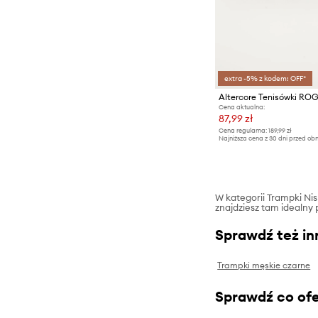
extra -5% z kodem: OFF*
Altercore Tenisówki R
Cena aktualna:
87,99 zł
Cena regularna:
189,99 zł
Najniższa cena z 30 dni przed obn
W kategorii Trampki Nisk
znajdziesz tam idealny 
Sprawdź też in
Trampki męskie czarne
Sprawdź co ofe