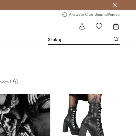
letter >
Regularne nowości >
Answear Club
Journal
Pomoc
tów: 1