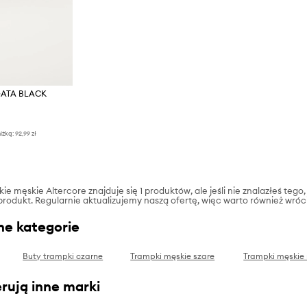
OGATA BLACK
iżką:
92,99 zł
ie męskie Altercore znajduje się 1 produktów, ale jeśli nie znalazłeś tego,
produkt. Regularnie aktualizujemy naszą ofertę, więc warto również wróc
ne kategorie
Buty trampki czarne
Trampki męskie szare
Trampki męskie
rują inne marki