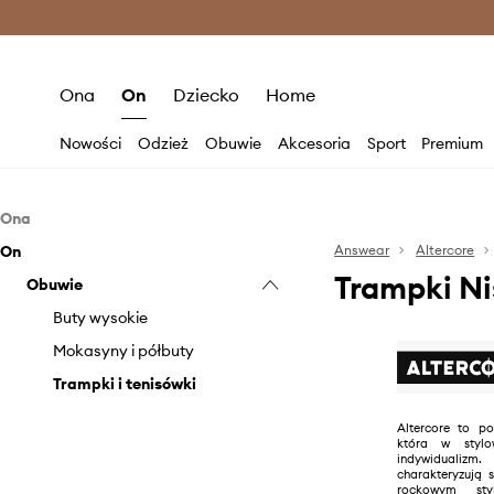
Premium Fashion Benefits >
O
Ona
On
Dziecko
Home
Nowości
Odzież
Obuwie
Akcesoria
Sport
Premium
Ona
On
Obuwie
Answear
Altercore
Trampki Ni
Obuwie
Baleriny
Botki
Buty wysokie
Mokasyny i półbuty
Mokasyny i półbuty
Klapki i sandały
Trampki i tenisówki
Kozaki
Altercore to p
która w stylo
Sneakersy
indywidualizm
charakteryzują 
Szpilki
rockowym sty