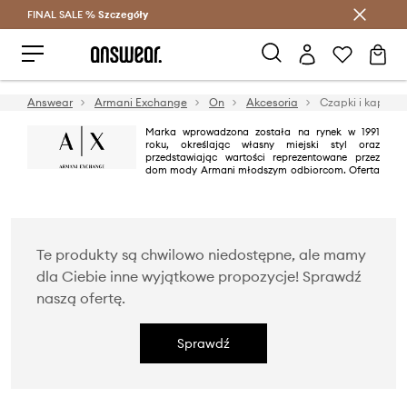
FINAL SALE %
Szczegóły
Oszczędzaj z Answear Club >
Answear
Armani Exchange
On
Akcesoria
Czapki i kapelus
Marka wprowadzona została na rynek w 1991
roku, określając własny miejski styl oraz
przedstawiając wartości reprezentowane przez
dom mody Armani młodszym odbiorcom. Oferta
Armani Exchange jest współczesna oraz inkluzywna – przystępna,
wszechstronna oraz skierowana do szerokiego grona odbiorców ,
niezależnie od wieku, płci czy pochodzenia. Mimo, że kolekcje Armani
Exchange są uniwersalne, to posiadają indywidulany styl
charakterystyczny dla domu mody Armani.
Te produkty są chwilowo niedostępne, ale mamy
dla Ciebie inne wyjątkowe propozycje! Sprawdź
naszą ofertę.
Sprawdź