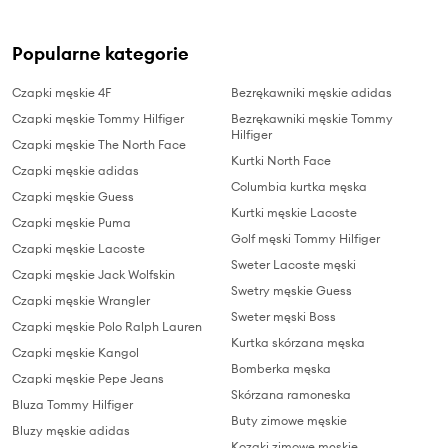
Popularne kategorie
Czapki męskie 4F
Bezrękawniki męskie adidas
Czapki męskie Tommy Hilfiger
Bezrękawniki męskie Tommy
Hilfiger
Czapki męskie The North Face
Kurtki North Face
Czapki męskie adidas
Columbia kurtka męska
Czapki męskie Guess
Kurtki męskie Lacoste
Czapki męskie Puma
Golf męski Tommy Hilfiger
Czapki męskie Lacoste
Sweter Lacoste męski
Czapki męskie Jack Wolfskin
Swetry męskie Guess
Czapki męskie Wrangler
Sweter męski Boss
Czapki męskie Polo Ralph Lauren
Kurtka skórzana męska
Czapki męskie Kangol
Bomberka męska
Czapki męskie Pepe Jeans
Skórzana ramoneska
Bluza Tommy Hilfiger
Buty zimowe męskie
Bluzy męskie adidas
Kozaki zimowe męskie