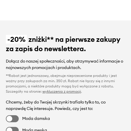
-20%
zniżki** na pierwsze zakupy
za zapis do newslettera.
Dołącz do naszej społeczności, aby otrzymywać informacje o
najnowszych promocjach i produktach.
**Rabat jest jednorazowy, obejmuje nieprzecenione produkty i jest
ważny przy zakupach za min. 350 zł. Rabat nie łączy się z innymi
promocjami, a niektóre produkty mogą być wyłączone z rabatu.
Szczegóły na stronie:
wykluczenia z promocji
.
Chcemy, żeby do Twojej skrzynki trafiało tylko to, co
naprawdę Cię interesuje. Powiedz, czy jest to:
Moda damska
Moda męska