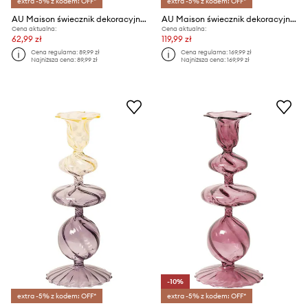
extra -5% z kodem: OFF*
extra -5% z kodem: OFF*
AU Maison świecznik dekoracyjny
AU Maison świecznik dekoracyjny
Cena aktualna:
Cena aktualna:
62,99 zł
119,99 zł
Cena regularna:
89,99 zł
Cena regularna:
169,99 zł
Najniższa cena:
89,99 zł
Najniższa cena:
169,99 zł
-10%
extra -5% z kodem: OFF*
extra -5% z kodem: OFF*