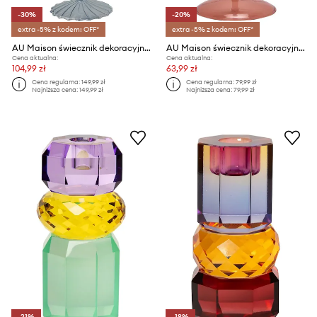
-30%
-20%
extra -5% z kodem: OFF*
extra -5% z kodem: OFF*
AU Maison świecznik dekoracyjny
AU Maison świecznik dekoracyjny
Cena aktualna:
Cena aktualna:
104,99 zł
63,99 zł
Cena regularna:
149,99 zł
Cena regularna:
79,99 zł
Najniższa cena:
149,99 zł
Najniższa cena:
79,99 zł
-21%
-19%