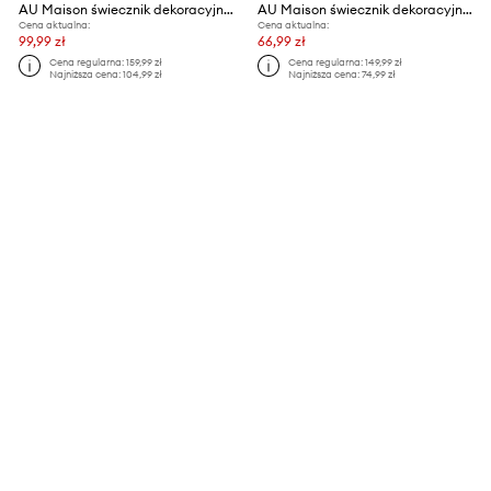
AU Maison świecznik dekoracyjny
AU Maison świecznik dekoracyjny
Cena aktualna:
Cena aktualna:
99,99 zł
66,99 zł
Cena regularna:
159,99 zł
Cena regularna:
149,99 zł
Najniższa cena:
104,99 zł
Najniższa cena:
74,99 zł