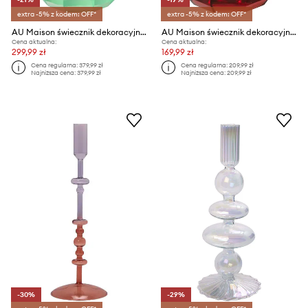
extra -5% z kodem: OFF*
extra -5% z kodem: OFF*
AU Maison świecznik dekoracyjny 16,5 cm
AU Maison świecznik dekoracyjny 13 cm
Cena aktualna:
Cena aktualna:
299,99 zł
169,99 zł
Cena regularna:
379,99 zł
Cena regularna:
209,99 zł
Najniższa cena:
379,99 zł
Najniższa cena:
209,99 zł
-30%
-29%