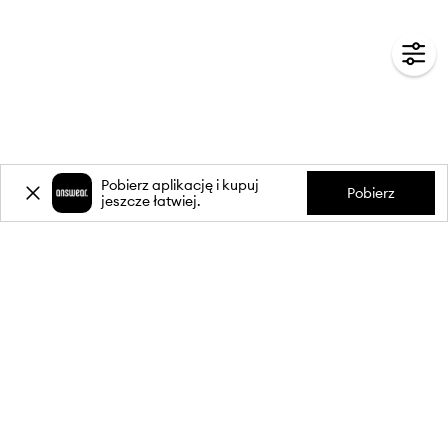
Pobierz aplikację i kupuj
Pobierz
jeszcze łatwiej.
-20%
zniżki** na pierwsze zakupy