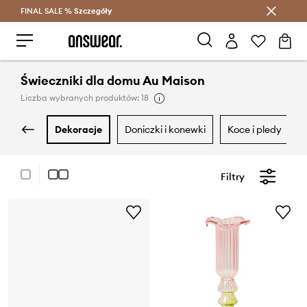
FINAL SALE %
Szczegóły
Oszczędzaj z Answear Club >
Świeczniki dla domu Au Maison
Liczba wybranych produktów: 18
dekoracje
doniczki i konewki
koce i pledy
Filtry