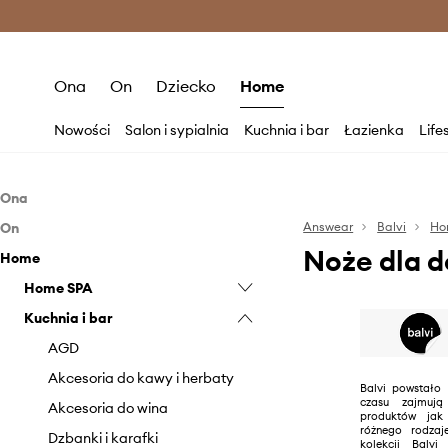
Premium Fashion Benefits >
O
Ona
On
Dziecko
Home
Nowości
Salon i sypialnia
Kuchnia i bar
Łazienka
Life
Ona
On
Akcesoria
Answear
Balvi
Ho
Noże dla d
Home
Akcesoria
Parasole
Home SPA
Parasole
Kuchnia i bar
Kosmetyczki
Kosmetyki
AGD
Świeczki i zapachy
Akcesoria do kawy i herbaty
Balvi powstało
czasu zajmują
Akcesoria do wina
produktów jak
różnego rodzaj
Dzbanki i karafki
kolekcji Balv