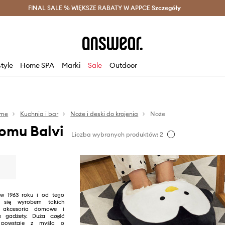
szczędzaj z Answear Club >
FINAL SALE % WIĘKSZE RABATY W APPCE
Dostawa nawet w 24h >
Szczegóły
News
style
Home SPA
Marki
Sale
Outdoor
me
Kuchnia i bar
Noże i deski do krojenia
Noże
omu Balvi
Liczba wybranych produktów: 2
 w 1963 roku i od tego
 się wyrobem takich
 akcesoria domowe i
e gadżety. Duża część
i powstaje z myślą o