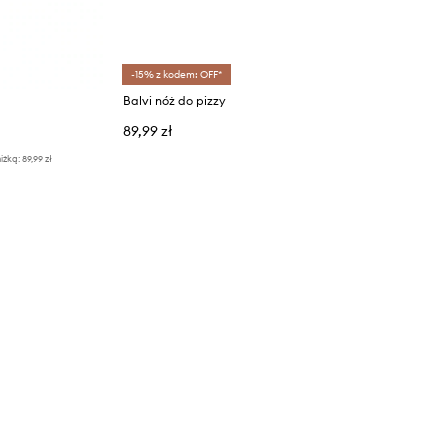
-15% z kodem: OFF*
Balvi nóż do pizzy
89,99 zł
iżką:
89,99 zł