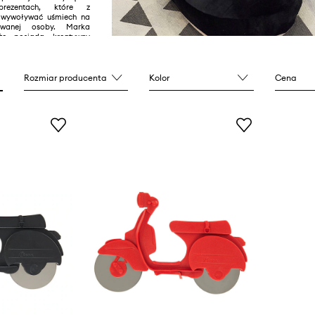
prezentach, które z
 wywoływać uśmiech na
owanej osoby. Marka
że posiada kreatywny
y za sukcesem Balvi –
racuje z projektantami
mi świeże pomysły do
kcji.
Rozmiar producenta
Kolor
Cena