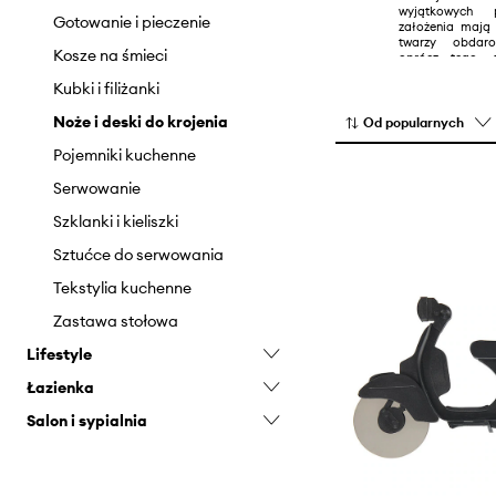
wyjątkowych 
Gotowanie i pieczenie
założenia mają
twarzy obdar
Kosze na śmieci
oprócz tego, 
zespół stojąc
Kubki i filiżanki
również współp
dostarczający
każdej nowej kole
Noże i deski do krojenia
Od popularnych
Pojemniki kuchenne
Serwowanie
Szklanki i kieliszki
Sztućce do serwowania
Tekstylia kuchenne
Zastawa stołowa
Lifestyle
Łazienka
Akcesoria dla zwierząt
Salon i sypialnia
Gadżety
Akcesoria łazienkowe
Gry i puzzle
Kosze łazienkowe
Dekoracje
Home Office
Doniczki i konewki