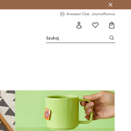
letter >
Regularne nowości >
Answear Club
Journal
Pomoc