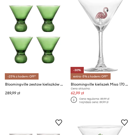
-30%
-25% z kodem: OFF*
extra -5% z kodem: OFF*
Bloomingville zestaw kieliszków do kaktajli Corliss 165 ml 4-pack
Bloomingville kieliszek Misa 170 ml
Cena aktualna:
289,99 zł
62,99 zł
Cena regularna:
89,99 zł
Najniższa cena:
89,99 zł