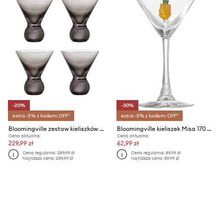
-20%
-30%
extra -5% z kodem: OFF*
extra -5% z kodem: OFF*
Bloomingville zestaw kieliszków do kaktajli Corliss 165 ml 4-pack
Bloomingville kieliszek Misa 170 ml
Cena aktualna:
Cena aktualna:
229,99 zł
62,99 zł
Cena regularna:
289,99 zł
Cena regularna:
89,99 zł
Najniższa cena:
289,99 zł
Najniższa cena:
89,99 zł