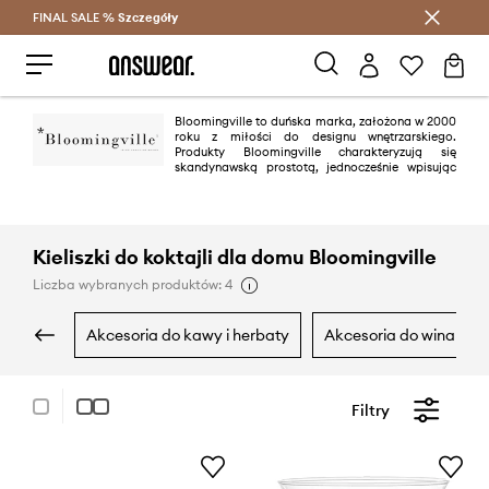
FINAL SALE %
Szczegóły
Oszczędzaj z Answear Club >
Bloomingville to duńska marka, założona w 2000
roku z miłości do designu wnętrzarskiego.
Produkty Bloomingville charakteryzują się
skandynawską prostotą, jednocześnie wpisując
się w aktualne trendy. Marka zachwyca w swoich kolekcjach umiejętnym
połączeniem klasyki z nowoczesnością, tworząc swój własny wyjątkowy
styl.
Kieliszki do koktajli dla domu Bloomingville
Liczba wybranych produktów: 4
akcesoria do kawy i herbaty
akcesoria do wina
Filtry