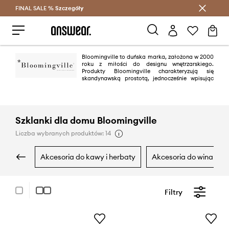
FINAL SALE %
Szczegóły
Oszczędzaj z Answear Club >
Bloomingville to duńska marka, założona w 2000
roku z miłości do designu wnętrzarskiego.
Produkty Bloomingville charakteryzują się
skandynawską prostotą, jednocześnie wpisując
się w aktualne trendy. Marka zachwyca w swoich kolekcjach umiejętnym
połączeniem klasyki z nowoczesnością, tworząc swój własny wyjątkowy
styl.
Szklanki dla domu Bloomingville
Liczba wybranych produktów: 14
akcesoria do kawy i herbaty
akcesoria do wina
Filtry