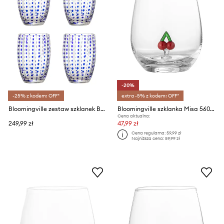
-20%
-25% z kodem: OFF*
extra -5% z kodem: OFF*
Bloomingville zestaw szklanek Brinley 350 ml 4-pack
Bloomingville szklanka Misa 560 ml
Cena aktualna:
249,99 zł
47,99 zł
Cena regularna:
59,99 zł
Najniższa cena:
59,99 zł