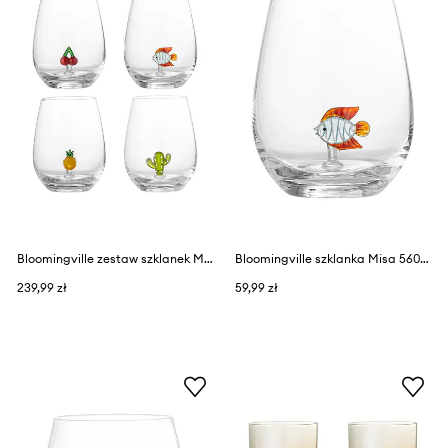
Bloomingville zestaw szklanek Misa 560 ml 4-pack
Bloomingville szklanka Misa 560 ml
239,99 zł
59,99 zł