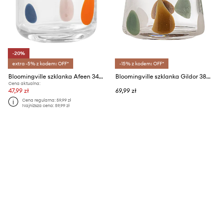
-20%
extra -5% z kodem: OFF*
-15% z kodem: OFF*
Bloomingville szklanka Afeen 340 ml
Bloomingville szklanka Gildor 380 ml
Cena aktualna:
47,99 zł
69,99 zł
Cena regularna:
59,99 zł
Najniższa cena:
59,99 zł