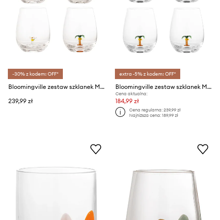
-30% z kodem: OFF*
extra -5% z kodem: OFF*
Bloomingville zestaw szklanek Misa 560 ml 4-pack
Bloomingville zestaw szklanek Misa 560 ml 4-pack
Cena aktualna:
239,99 zł
184,99 zł
Cena regularna:
239,99 zł
Najniższa cena:
189,99 zł