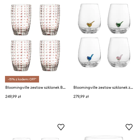
-15% z kodem: OFF*
Bloomingville zestaw szklanek Brinley 350 ml 4-pack
Bloomingville zestaw szklanek ze szkła dmuchanego 9 x 12 cm
249,99 zł
279,99 zł