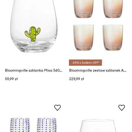
-25% z kodem: OFF*
Bloomingville szklanka Misa 560 ml
Bloomingville zestaw szklanek Aston 375 ml 4-pack
59,99 zł
229,99 zł