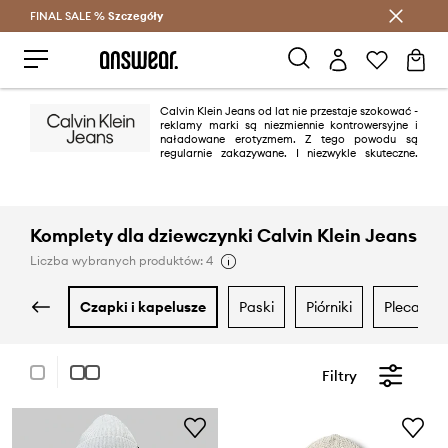
FINAL SALE %
Szczegóły
Oszczędzaj z Answear Club >
Calvin Klein Jeans od lat nie przestaje szokować -
reklamy marki są niezmiennie kontrowersyjne i
naładowane erotyzmem. Z tego powodu są
regularnie zakazywane. I niezwykle skuteczne.
Jednak dżinsy z charakterystycznym szwem „omega” na tylnych
kieszeniach to przede wszystkim świeżość, nowoczesność i minimalizm.
Zasada „mniej znaczy więcej” sprawdza się w tym przypadku znakomicie.
Komplety dla dziewczynki Calvin Klein Jeans
Liczba wybranych produktów: 4
czapki i kapelusze
paski
piórniki
plecaki
Filtry