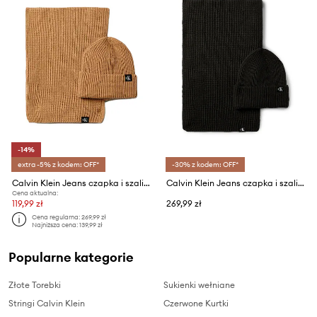
-14%
extra -5% z kodem: OFF*
-30% z kodem: OFF*
Calvin Klein Jeans czapka i szalik dziecięcy
Calvin Klein Jeans czapka i szalik dziecięcy
Cena aktualna:
119,99 zł
269,99 zł
Cena regularna:
269,99 zł
Najniższa cena:
139,99 zł
Popularne kategorie
Złote Torebki
Sukienki wełniane
Stringi Calvin Klein
Czerwone Kurtki