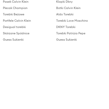
Pasek Calvin Klein
Klapki Dkny
Plecak Champion
Botki Calvin Klein
Torebki Beżowe
Aldo Torebki
Portfele Calvin Klein
Torebki Love Moschino
Desigual torebki
DKNY Torebki
Skórzane Spódnice
Torebki Patrizia Pepe
Guess Sukienki
Guess Sukienki