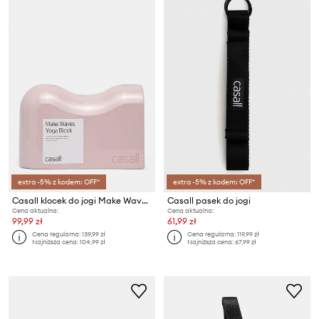
extra -5% z kodem: OFF*
extra -5% z kodem: OFF*
Casall klocek do jogi Make Waves
Casall pasek do jogi
Cena aktualna:
Cena aktualna:
99,99 zł
61,99 zł
Cena regularna:
139,99 zł
Cena regularna:
119,99 zł
Najniższa cena:
104,99 zł
Najniższa cena:
67,99 zł