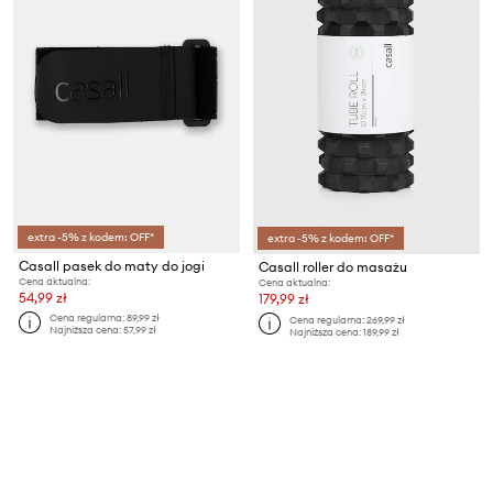
extra -5% z kodem: OFF*
extra -5% z kodem: OFF*
Casall pasek do maty do jogi
Casall roller do masażu
Cena aktualna:
Cena aktualna:
54,99 zł
179,99 zł
Cena regularna:
89,99 zł
Cena regularna:
269,99 zł
Najniższa cena:
57,99 zł
Najniższa cena:
189,99 zł