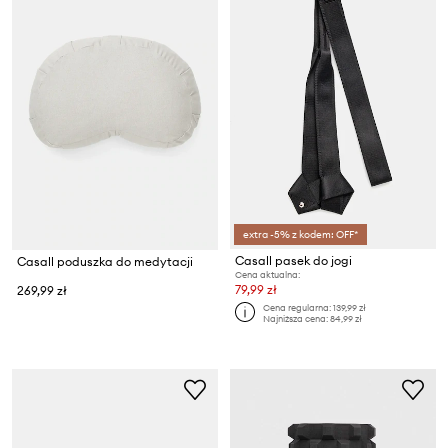
extra -5% z kodem: OFF*
Casall pasek do jogi
Casall poduszka do medytacji
Cena aktualna:
79,99 zł
269,99 zł
Cena regularna:
139,99 zł
Najniższa cena:
84,99 zł