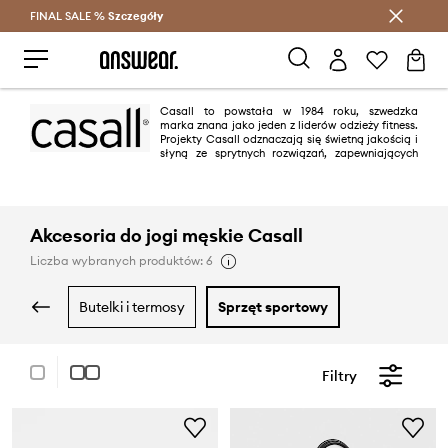
FINAL SALE %
Szczegóły
Oszczędzaj z Answear Club >
Casall to powstała w 1984 roku, szwedzka
marka znana jako jeden z liderów odzieży fitness.
Projekty Casall odznaczają się świetną jakością i
słyną ze sprytnych rozwiązań, zapewniających
komfort podczas ćwiczeń.
Akcesoria do jogi męskie Casall
Liczba wybranych produktów: 6
butelki i termosy
sprzęt sportowy
Filtry