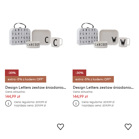
-30%
-30%
extra -5% z kodem: OFF*
extra -5% z kodem: OFF*
Design Letters zestaw śniadaniowy dla dzieci Classics in a suitcase 4-pack
Design Letters zestaw śniadaniowy dla dzieci Classics in a suitcase W 4-pack
Cena aktualna:
Cena aktualna:
144,99 zł
144,99 zł
Cena regularna:
209,99 zł
Cena regularna:
209,99 zł
Najniższa cena:
209,99 zł
Najniższa cena:
209,99 zł