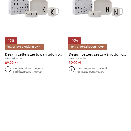
-10%
-10%
extra -5% z kodem: OFF*
extra -5% z kodem: OFF*
Design Letters zestaw śniadaniowy dla dzieci Classics in a suitcase K 4-pack
Design Letters zestaw śniadaniowy dla dzieci Classics in a suitcase N 4-pack
Cena aktualna:
Cena aktualna:
89,99 zł
89,99 zł
Cena regularna:
199,99 zł
Cena regularna:
199,99 zł
Najniższa cena:
99,99 zł
Najniższa cena:
99,99 zł