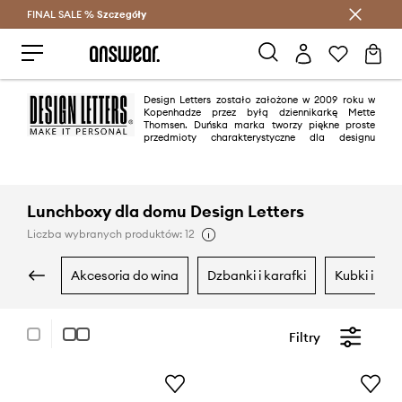
FINAL SALE %
Szczegóły
Oszczędzaj z Answear Club >
Design Letters zostało założone w 2009 roku w
Kopenhadze przez byłą dziennikarkę Mette
Thomsen. Duńska marka tworzy piękne proste
przedmioty charakterystyczne dla designu
skandynawskiego z mocnym motywem typograficznym.
Lunchboxy dla domu Design Letters
Liczba wybranych produktów: 12
akcesoria do wina
dzbanki i karafki
kubki i fili
Filtry