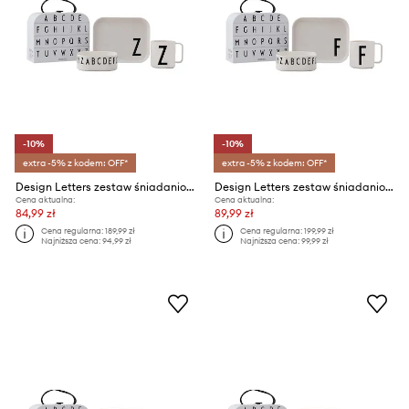
-10%
-10%
extra -5% z kodem: OFF*
extra -5% z kodem: OFF*
Design Letters zestaw śniadaniowy dla dzieci Classics in a suitcase Z 4-pack
Design Letters zestaw śniadaniowy dla dzieci Classics in a suitcase F 4-pack
Cena aktualna:
Cena aktualna:
84,99 zł
89,99 zł
Cena regularna:
189,99 zł
Cena regularna:
199,99 zł
Najniższa cena:
94,99 zł
Najniższa cena:
99,99 zł