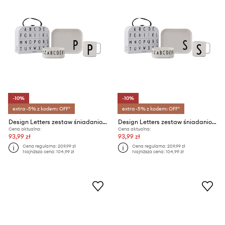
-10%
-10%
extra -5% z kodem: OFF*
extra -5% z kodem: OFF*
Design Letters zestaw śniadaniowy dla dzieci Classics in a suitcase P 4-pack
Design Letters zestaw śniadaniowy dla dzieci Classics in a suitcase S 4-pack
Cena aktualna:
Cena aktualna:
93,99 zł
93,99 zł
Cena regularna:
209,99 zł
Cena regularna:
209,99 zł
Najniższa cena:
104,99 zł
Najniższa cena:
104,99 zł