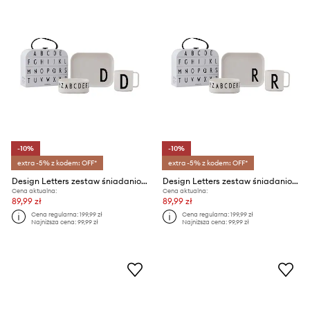
-10%
-10%
extra -5% z kodem: OFF*
extra -5% z kodem: OFF*
Design Letters zestaw śniadaniowy dla dzieci Classics in a suitcase D 4-pack
Design Letters zestaw śniadaniowy dla dzieci Classics in a suitcase R 4-pack
Cena aktualna:
Cena aktualna:
89,99 zł
89,99 zł
Cena regularna:
199,99 zł
Cena regularna:
199,99 zł
Najniższa cena:
99,99 zł
Najniższa cena:
99,99 zł