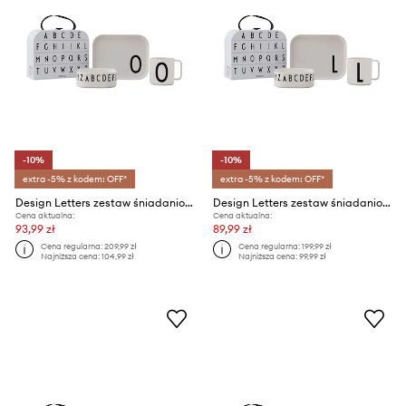
-10%
-10%
extra -5% z kodem: OFF*
extra -5% z kodem: OFF*
Design Letters zestaw śniadaniowy dla dzieci Classics in a suitcase O 4-pack
Design Letters zestaw śniadaniowy dla dzieci Classics in a suitcase L 4-pack
Cena aktualna:
Cena aktualna:
93,99 zł
89,99 zł
Cena regularna:
209,99 zł
Cena regularna:
199,99 zł
Najniższa cena:
104,99 zł
Najniższa cena:
99,99 zł