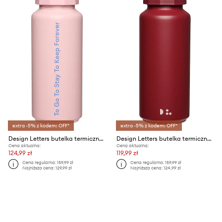
extra -5% z kodem: OFF*
extra -5% z kodem: OFF*
Design Letters butelka termiczna Tone On Tone 0,5 L
Design Letters butelka termiczna Tone On Tone 0,5 l
Cena aktualna:
Cena aktualna:
124,99 zł
119,99 zł
Cena regularna:
159,99 zł
Cena regularna:
159,99 zł
Najniższa cena:
129,99 zł
Najniższa cena:
124,99 zł