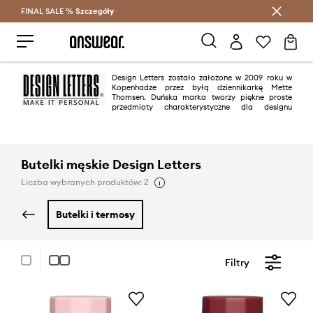
FINAL SALE %
Szczegóły
Oszczędzaj z Answear Club >
Design Letters zostało założone w 2009 roku w
Kopenhadze przez byłą dziennikarkę Mette
Thomsen. Duńska marka tworzy piękne proste
przedmioty charakterystyczne dla designu
skandynawskiego z mocnym motywem typograficznym.
Butelki męskie Design Letters
Liczba wybranych produktów: 2
butelki i termosy
Filtry