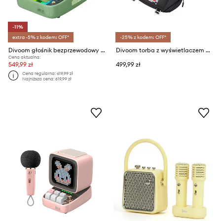
-11%
extra -5% z kodem: OFF*
-25% z kodem: OFF*
Divoom głośnik bezprzewodowy Ditoo Pro
Divoom torba z wyświetlaczem pixel art Divoom SlingBag - V
Cena aktualna:
549,99 zł
499,99 zł
Cena regularna:
619,99 zł
Najniższa cena:
619,99 zł