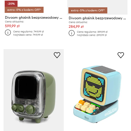
-20%
extra -5% z kodem: OFF*
extra -5% z kodem: OFF*
Divoom głośnik bezprzewodowy z mikrofonami Songbird SE
Divoom głośnik bezprzewodowy Sparkpop
Cena aktualna:
Cena aktualna:
599,99 zł
284,99 zł
Cena regularna:
749,99 zł
Cena regularna:
399,99 zł
Najniższa cena:
749,99 zł
Najniższa cena:
299,99 zł