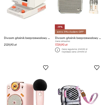
-19%
extra -5% z kodem: OFF*
Divoom głośnik bezprzewodowy z tworzywa sztucznego
Divoom głośnik bezprzewodowy z mikrofonami SongBird Ultra 100W
Cena aktualna:
2129,90 zł
1729,90 zł
Cena regularna:
2149,90 zł
Najniższa cena:
2149,90 zł