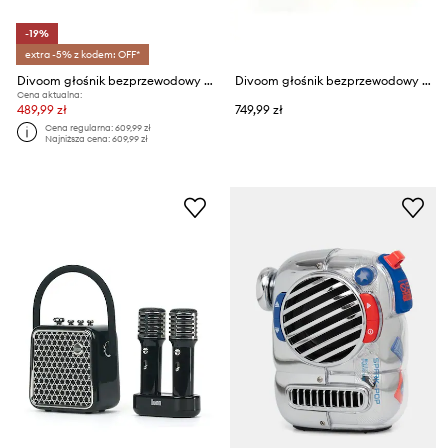
-19%
extra -5% z kodem: OFF*
Divoom głośnik bezprzewodowy i mikrofon Ditoo-5M
Divoom głośnik bezprzewodowy z mikrofonami Songbird SE
Cena aktualna:
489,99 zł
749,99 zł
Cena regularna:
609,99 zł
Najniższa cena:
609,99 zł