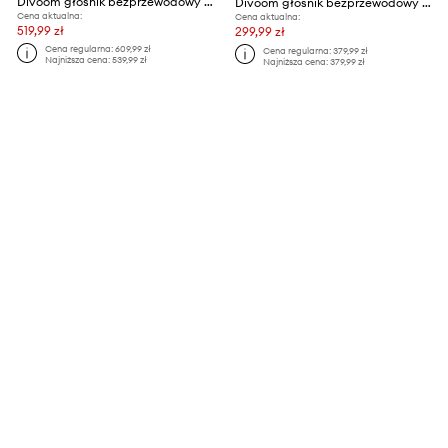
Divoom głośnik bezprzewodowy i mikrofon Ditoo-5M
Divoom głośnik bezprzewodowy Tivoo 2
Cena aktualna:
Cena aktualna:
519,99 zł
299,99 zł
Cena regularna:
609,99 zł
Cena regularna:
379,99 zł
Najniższa cena:
539,99 zł
Najniższa cena:
379,99 zł