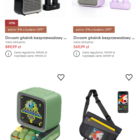
-10%
extra -5% z kodem: OFF*
extra -5% z kodem: OFF*
Divoom głośnik bezprzewodowy z mikrofonami Songbird
Divoom głośnik bezprzewodowy z mikrofonami Songbird SE
Cena aktualna:
Cena aktualna:
889,99 zł
569,99 zł
Cena regularna:
999,90 zł
Cena regularna:
749,99 zł
Najniższa cena:
999,90 zł
Najniższa cena:
599,99 zł