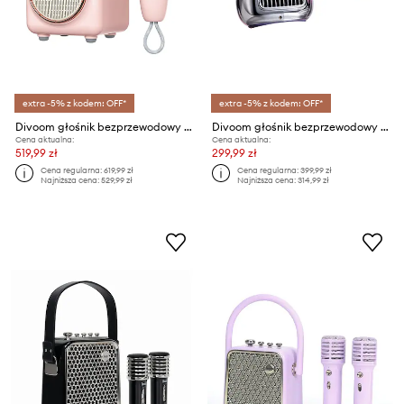
extra -5% z kodem: OFF*
extra -5% z kodem: OFF*
Divoom głośnik bezprzewodowy i mikrofon Fairy-2
Divoom głośnik bezprzewodowy Spark-Pop Pink
Cena aktualna:
Cena aktualna:
519,99 zł
299,99 zł
Cena regularna:
619,99 zł
Cena regularna:
399,99 zł
Najniższa cena:
529,99 zł
Najniższa cena:
314,99 zł