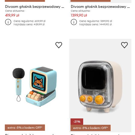
Divoom głośnik bezprzewodowy Art Game Retro
Divoom głośnik bezprzewodowy z mikrofonami SparkPro
Cena aktualna:
Cena aktualna:
419,99 zł
1399,90 zł
Cena regularna:
609,99 zł
Cena regularna:
1899,90 zł
Najniższa cena:
439,99 zł
Najniższa cena:
1449,90 zł
-21%
extra -5% z kodem: OFF*
extra -5% z kodem: OFF*