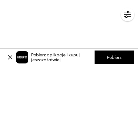
Pobierz aplikację i kupuj
Pobierz
jeszcze łatwiej.
-20%
zniżki** na pierwsze zakupy