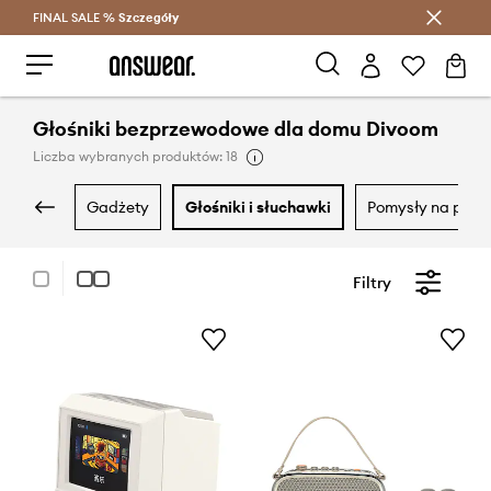
FINAL SALE %
Szczegóły
Oszczędzaj z Answear Club >
Głośniki bezprzewodowe dla domu Divoom
Liczba wybranych produktów: 18
gadżety
głośniki i słuchawki
pomysły na prez
Filtry