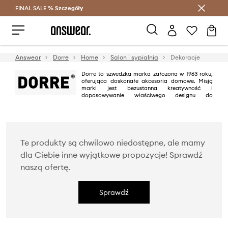
FINAL SALE %
Szczegóły
Oszczędzaj z Answear Club >
Answear
Dorre
Home
Salon i sypialnia
Dekoracje
Dorre to szwedzka marka założona w 1963 roku,
oferująca doskonałe akcesoria domowe. Misją
marki jest bezustanna kreatywność i
dopasowywanie właściwego designu do
aktualnych potrzeb i trendów. Estetyczny projekt, funkcjonalność oraz
jakość za przystępną cenę to główne cechy, które określają Dorre.
Te produkty są chwilowo niedostępne, ale mamy
dla Ciebie inne wyjątkowe propozycje! Sprawdź
naszą ofertę.
Sprawdź