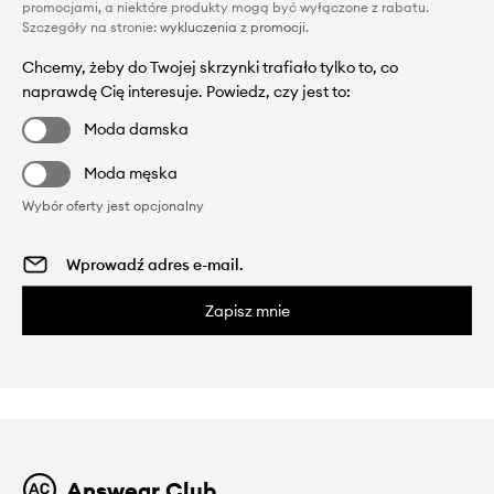
promocjami, a niektóre produkty mogą być wyłączone z rabatu.
Szczegóły na stronie:
wykluczenia z promocji
.
Chcemy, żeby do Twojej skrzynki trafiało tylko to, co
naprawdę Cię interesuje. Powiedz, czy jest to:
Moda damska
Moda męska
Wybór oferty jest opcjonalny
Zapisz mnie
Answear Club