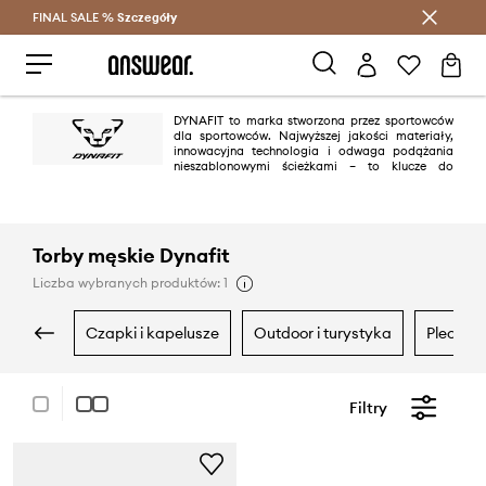
FINAL SALE %
Szczegóły
Oszczędzaj z Answear Club >
DYNAFIT to marka stworzona przez sportowców
dla sportowców. Najwyższej jakości materiały,
innowacyjna technologia i odwaga podążania
nieszablonowymi ścieżkami – to klucze do
sukcesu marki. Minimalistyczne i wydajne, ale jednocześnie całkowicie
niezawodne produkty, które wspierają wymagających sportowców w
górach – czy to na nartach, bieganiu w terenie, wspinaczce górskiej czy
jeździe na rowerze.
Torby męskie Dynafit
Liczba wybranych produktów: 1
czapki i kapelusze
outdoor i turystyka
plecaki
Filtry