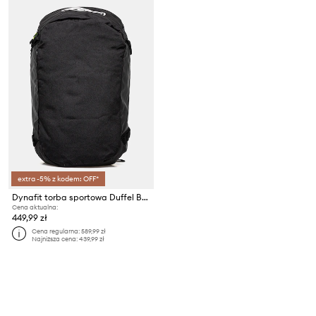
extra -5% z kodem: OFF*
Dynafit torba sportowa Duffel Bag 40L
Cena aktualna:
449,99 zł
Cena regularna:
589,99 zł
Najniższa cena:
439,99 zł