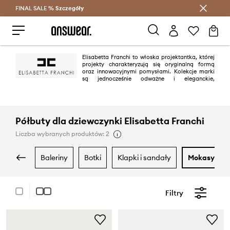
FINAL SALE %
Szczegóły
Oszczędzaj z Answear Club >
Elisabetta Franchi to włoska projektantka, której
projekty charakteryzują się oryginalną formą
oraz innowacyjnymi pomysłami. Kolekcje marki
są jednocześnie odważne i eleganckie,
przeznaczone dla kobiet lubiących bawić się modą.
Półbuty dla dziewczynki Elisabetta Franchi
Liczba wybranych produktów: 2
baleriny
botki
klapki i sandały
mokasyny i
Filtry