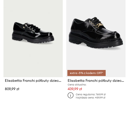
extra -5% z kodem: OFF*
Elisabetta Franchi półbuty dziecięce
Elisabetta Franchi półbuty dziecięce
Cena aktualna:
809,99 zł
439,99 zł
Cena regularna:
769,99 zł
Najniższa cena:
459,99 zł