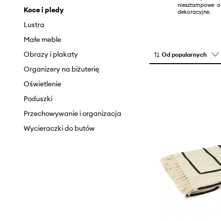
niesztampowe o
Pojemniki kuchenne
Koce i pledy
dekoracyjne.
Serwowanie
Lustra
Sztućce
Małe meble
Sztućce do serwowania
Obrazy i plakaty
Od popularnych
Tekstylia kuchenne
Organizery na biżuterię
Zastawa stołowa
Oświetlenie
Poduszki
Przechowywanie i organizacja
Wycieraczki do butów