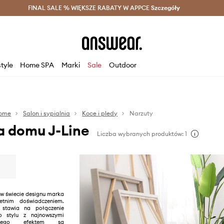
szczędzaj z Answear Club >
FINAL SALE % WIĘKSZE RABATY W APPCE
Dostawa nawet w 24h >
Szczegóły
News
style
Home SPA
Marki
Sale
Outdoor
ome
Salon i sypialnia
Koce i pledy
Narzuty
a domu J-Line
Liczba wybranych produktów: 1
 w świecie designu marka
tnim doświadczeniem.
d stawia na połączenie
o stylu z najnowszymi
czego efektem są