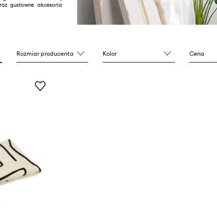
raz gustowne akcesoria
Rozmiar producenta
Kolor
Cena