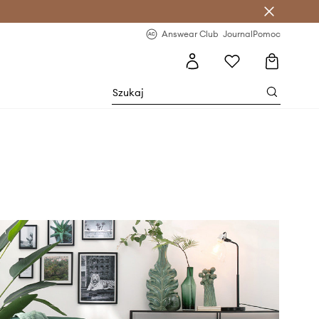
letter >
Regularne nowości >
Answear Club
Journal
Pomoc