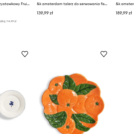
&k amsterdam talerz przystawkowy Fruitful Fig 6,5 cm
&k amsterdam talerz do serwowania fish perch 38 x 18 cm
139,99 zł
189,99 zł
iżką:
114,99 zł