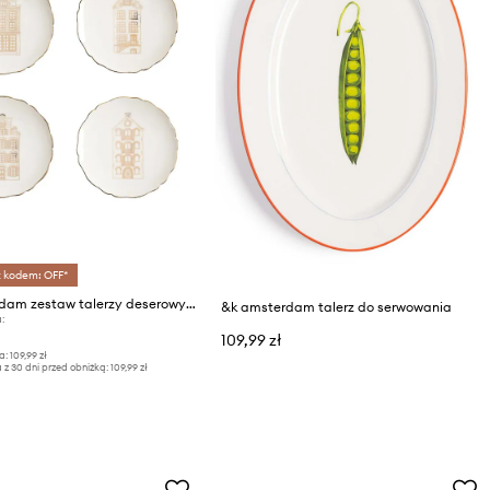
z kodem: OFF*
&k amsterdam zestaw talerzy deserowych Canal House 4-pack
&k amsterdam talerz do serwowania
:
109,99 zł
a:
109,99 zł
 z 30 dni przed obniżką:
109,99 zł