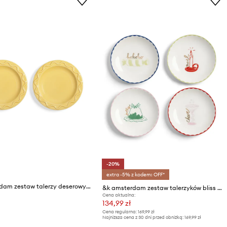
-20%
extra -5% z kodem: OFF*
&k amsterdam zestaw talerzy deserowych mochi 17,5 cm 2-pack
&k amsterdam zestaw talerzyków bliss small 4-pack
Cena aktualna:
134,99 zł
Cena regularna:
169,99 zł
Najniższa cena z 30 dni przed obniżką:
169,99 zł