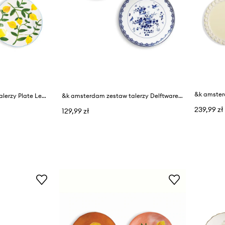
&k amsterdam zestaw talerzy Plate Lemon Twig 20 cm 4-pack
&k amsterdam zestaw talerzy Delftware Set 2-pack
239,99 zł
129,99 zł