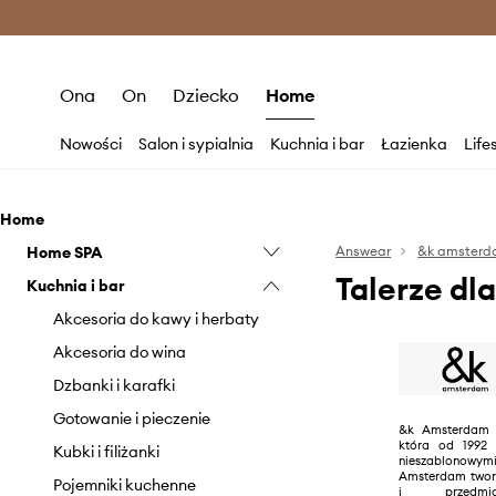
Premium Fashion Benefits >
O
Ona
On
Dziecko
Home
Nowości
Salon i sypialnia
Kuchnia i bar
Łazienka
Life
Home
Home SPA
Answear
&k amster
Talerze d
Kuchnia i bar
Świeczki i zapachy
Akcesoria do kawy i herbaty
Akcesoria do wina
Dzbanki i karafki
Gotowanie i pieczenie
&k Amsterdam 
która od 1992
Kubki i filiżanki
nieszablonow
Amsterdam tworz
Pojemniki kuchenne
i przedmiot