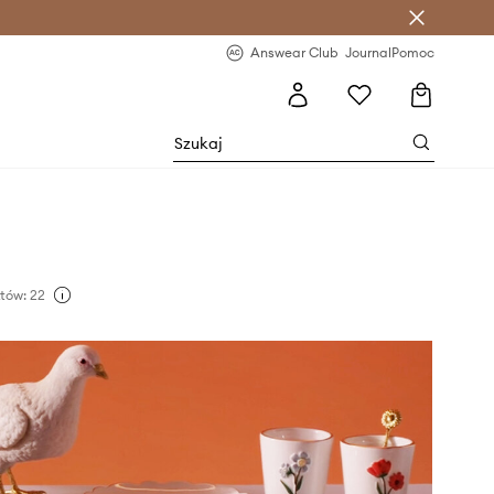
letter >
Regularne nowości >
Answear Club
Journal
Pomoc
tów: 22