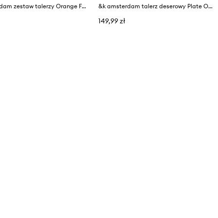
&k amsterdam zestaw talerzy Orange Full Colour 16 cm 4-pack
&k amsterdam talerz deserowy Plate Oyster 23 cm
149,99 zł