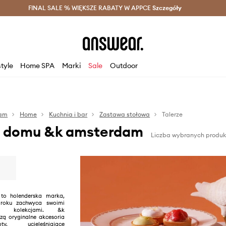
szczędzaj z Answear Club >
FINAL SALE % WIĘKSZE RABATY W APPCE
Dostawa nawet w 24h >
Szczegóły
News
style
Home SPA
Marki
Sale
Outdoor
dam
Home
Kuchnia i bar
Zastawa stołowa
Talerze
la domu &k amsterdam
Liczba wybranych produk
to holenderska marka,
 roku zachwyca swoimi
ymi kolekcjami. &k
ą oryginalne akcesoria
y, ucieleśniające