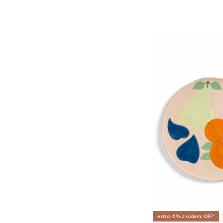
extra -5% z kodem: OFF*