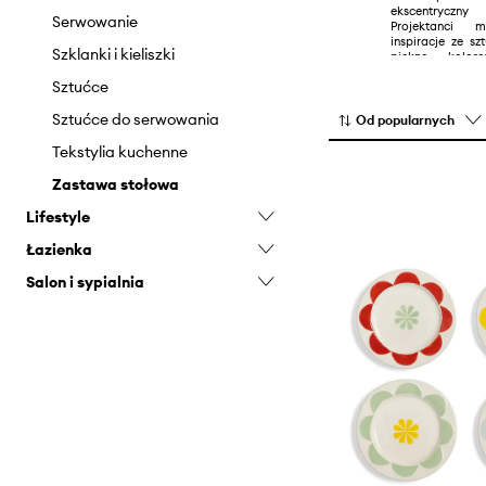
ekscentryczn
Serwowanie
Projektanci 
inspiracje ze s
Szklanki i kieliszki
piękne, kolor
wzbogacą każde 
Sztućce
Sztućce do serwowania
Od popularnych
Tekstylia kuchenne
Zastawa stołowa
Lifestyle
Łazienka
Dekoracje świąteczne
Salon i sypialnia
Gry i puzzle
Lusterka
Pomysły na prezenty
Dekoracje
Doniczki i konewki
Koce i pledy
Lustra
Małe meble
Oświetlenie