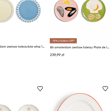
-15% z kodem: OFF*
&k amsterdam zestaw talerzyków whip 17 cm 4-pack
&k amsterdam zestaw talerzy Plate de la mer set 4-pack
239,99 zł