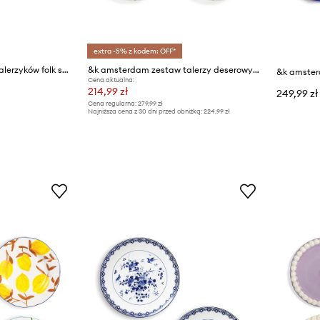
extra -5% z kodem: OFF*
&k amsterdam zestaw talerzyków folk small 17,5 cm 4-pack
&k amsterdam zestaw talerzy deserowych haines 22 cm 4-pack
&k amster
Cena aktualna:
214,99 zł
249,99 zł
Cena regularna:
279,99 zł
Najniższa cena z 30 dni przed obniżką:
224,99 zł