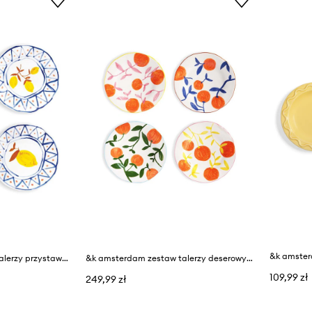
&k amsterdam zestaw talerzy przystawkowych Lemon Moroccan 16 cm 4-pack
&k amsterdam zestaw talerzy deserowych Orange Twig 22 cm 4-pack
109,99 zł
249,99 zł