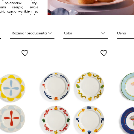
y holenderski styl.
marki czerpią swoje
ztuki, czego wynikiem są
owe akcesoria, które
wnętrze.
Rozmiar producenta
Kolor
Cena