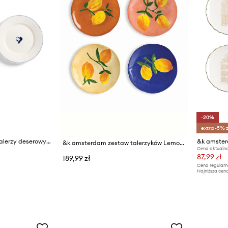
-20%
extra -5% 
&k amsterdam zestaw talerzy deserowych anouk 21 cm 2-pack
&k amsterdam zestaw talerzyków Lemon Full Colour 16 cm 4-pack
Cena aktualna
87,99 zł
189,99 zł
Cena regularn
Najniższa cena