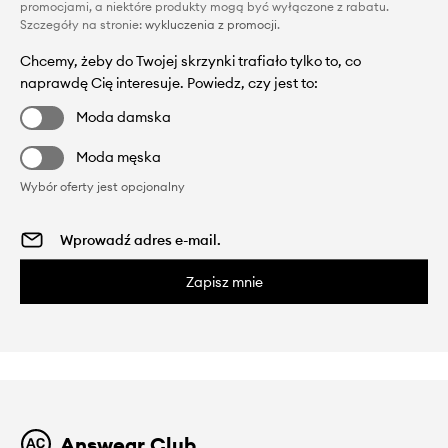
promocjami, a niektóre produkty mogą być wyłączone z rabatu.
Szczegóły na stronie:
wykluczenia z promocji
.
Chcemy, żeby do Twojej skrzynki trafiało tylko to, co
naprawdę Cię interesuje. Powiedz, czy jest to:
Moda damska
Moda męska
Wybór oferty jest opcjonalny
Zapisz mnie
Answear Club