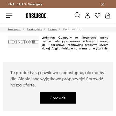
FINAL SALE %
Szczegóły
Oszczędzaj z Answear Club >
Answear
Lexington
Home
Kuchnia i bar
Lexington Company to lifestylowa marka
premium oferująca zarówno kolekcje domowe,
jak i odzieżowe inspirowane typowym stylem
Nowej Anglii. Kolekcje są wierne amerykańskiej
tradycji doskonałego rzemiosła i dostarczaniu produktów najwyższej
jakości.
Te produkty są chwilowo niedostępne, ale mamy
dla Ciebie inne wyjątkowe propozycje! Sprawdź
naszą ofertę.
Sprawdź