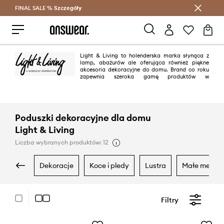
FINAL SALE %
Szczegóły
Oszczędzaj z Answear Club >
Light & Living to holenderska marka słynąca z
lamp, abażurów ale oferująca również piękne
akcesoria dekoracyjne do domu. Brand co roku
zapewnia szeroka gamę produktów w
najnowszych trendach i rozmaitych stylach – tak aby każdy klient, mógł
wybrać coś idealnego dla siebie.
Poduszki dekoracyjne dla domu
Light & Living
Liczba wybranych produktów: 12
dekoracje
koce i pledy
lustra
małe meble
Filtry