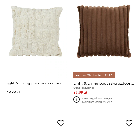
extra -5% z kodem: OFF*
Light & Living poszewka na poduszkę z bawełną Sarmi 45 x 45 cm
Light & Living poduszka ozdobna Vajen
Cena aktualna:
149,99 zł
83,99 zł
Cena regularna:
109,99 zł
Najniższa cena:
92,99 zł