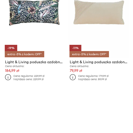
-19%
-11%
extra -5% z kodem: OFF*
extra -5% z kodem: OFF*
Light & Living poduszka ozdobna
Light & Living poduszka ozdobna
Cena aktualna:
Cena aktualna:
184,99 zł
79,99 zł
Cena regularna:
229,99 zł
Cena regularna:
179,99 zł
Najniższa cena:
229,99 zł
Najniższa cena:
89,99 zł