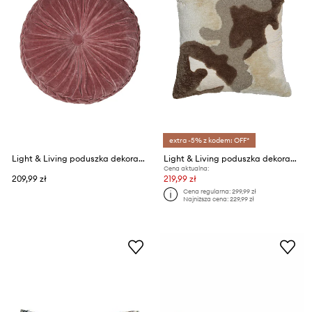
extra -5% z kodem: OFF*
Light & Living poduszka dekoracyjna Berend O 40 cm
Light & Living poduszka dekoracyjna 45 x 45 cm
Cena aktualna:
209,99 zł
219,99 zł
Cena regularna:
299,99 zł
Najniższa cena:
229,99 zł