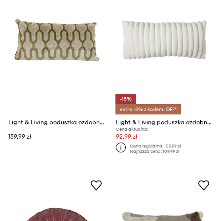
-15%
extra -5% z kodem: OFF*
Light & Living poduszka ozdobna Jembana
Light & Living poduszka ozdobna Vajen
Cena aktualna:
159,99 zł
92,99 zł
Cena regularna:
109,99 zł
Najniższa cena:
109,99 zł