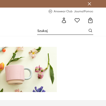
letter >
Regularne nowości >
Answear Club
Journal
Pomoc