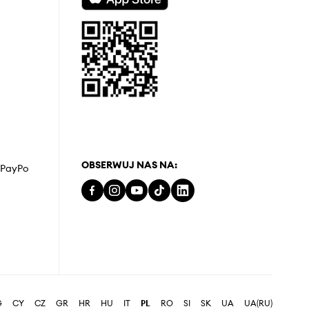
OBSERWUJ NAS NA:
z PayPo
G
CY
CZ
GR
HR
HU
IT
PL
RO
SI
SK
UA
UA(RU)