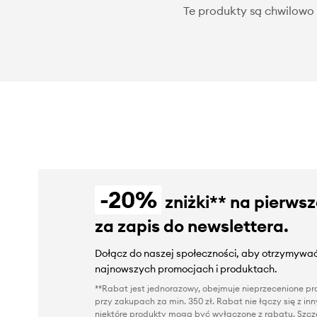
Te produkty są chwilowo 
-20%
zniżki** na pierws
za zapis do newslettera.
Dołącz do naszej społeczności, aby otrzymywać
najnowszych promocjach i produktach.
**Rabat jest jednorazowy, obejmuje nieprzecenione pro
przy zakupach za min. 350 zł. Rabat nie łączy się z i
niektóre produkty mogą być wyłączone z rabatu. Szcze