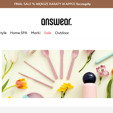
szczędzaj z Answear Club >
FINAL SALE % WIĘKSZE RABATY W APPCE
Dostawa nawet w 24h >
Szczegóły
News
style
Home SPA
Marki
Sale
Outdoor