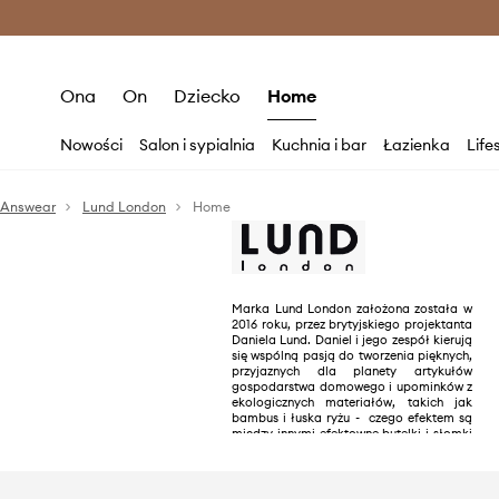
Premium Fashion Benefits >
O
Ona
On
Dziecko
Home
Nowości
Salon i sypialnia
Kuchnia i bar
Łazienka
Life
Answear
Lund London
Home
Marka Lund London założona została w
2016 roku, przez brytyjskiego projektanta
Daniela Lund. Daniel i jego zespół kierują
się wspólną pasją do tworzenia pięknych,
przyjaznych dla planety artykułów
gospodarstwa domowego i upominków z
ekologicznych materiałów, takich jak
bambus i łuska ryżu - czego efektem są
między innymi efektowne butelki i słomki
wielokrotnego użytku.