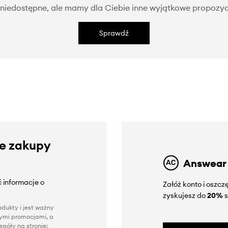
niedostępne, ale mamy dla Ciebie inne wyjątkowe propozyc
Sprawdź
ze zakupy
Answear
 informacje o
Załóż konto i oszc
zyskujesz do
20%
s
dukty i jest ważny
nnymi promocjami, a
góły na stronie: