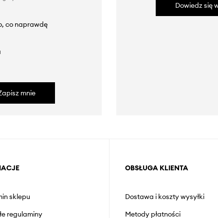
Dowiedz się w
to, co naprawdę
a
Zapisz mnie
MACJE
OBSŁUGA KLIENTA
in sklepu
Dostawa i koszty wysyłki
łe regulaminy
Metody płatności