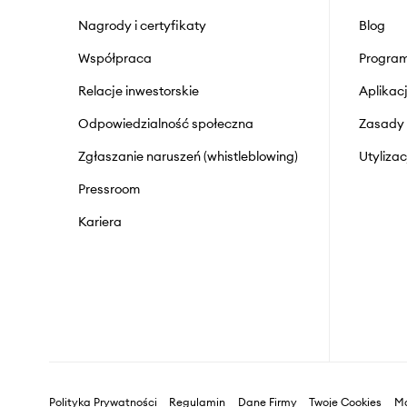
Nagrody i certyfikaty
Blog
Współpraca
Program
Relacje inwestorskie
Aplika
Odpowiedzialność społeczna
Zasady 
Zgłaszanie naruszeń (whistleblowing)
Utyliza
Pressroom
Kariera
Polityka Prywatności
Regulamin
Dane Firmy
Twoje Cookies
Ma