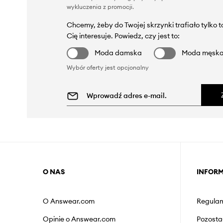
wykluczenia z promocji
.
Chcemy, żeby do Twojej skrzynki trafiało tylko 
Cię interesuje. Powiedz, czy jest to:
Moda damska
Moda męsk
Wybór oferty jest opcjonalny
O NAS
INFOR
O Answear.com
Regulam
Opinie o Answear.com
Pozosta