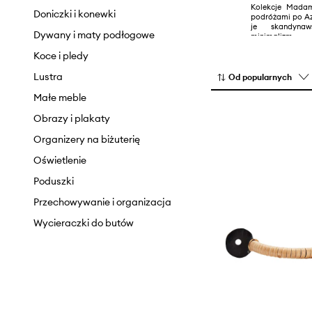
Kolekcje Madam
Kubki i filiżanki
Outdoor lifestyle
Doniczki i konewki
podróżami po Azj
je skandyna
Noże i deski do krojenia
Pomysły na prezenty
Dywany i maty podłogowe
minimalizm.
Pojemniki kuchenne
Koce i pledy
Serwowanie
Lustra
Od popularnych
Szklanki i kieliszki
Małe meble
Sztućce
Obrazy i plakaty
Sztućce do serwowania
Organizery na biżuterię
Tekstylia kuchenne
Oświetlenie
Zastawa stołowa
Poduszki
Przechowywanie i organizacja
Wycieraczki do butów