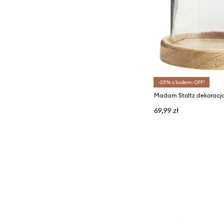
-25% z kodem: OFF*
Madam Stoltz dekoracj
69,99 zł