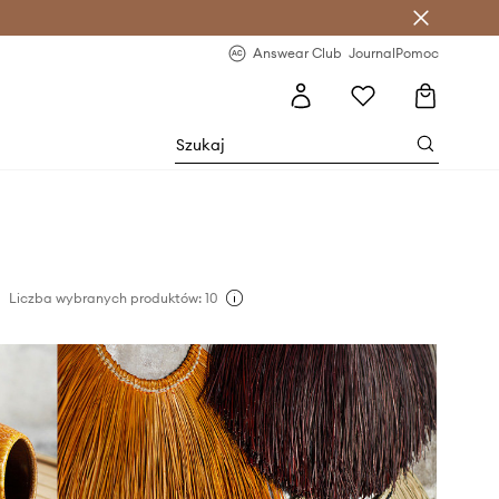
letter >
Regularne nowości >
Answear Club
Journal
Pomoc
Liczba wybranych produktów: 10