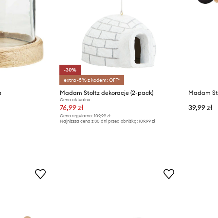
-30%
extra -5% z kodem: OFF*
a
Madam Stoltz dekoracje (2-pack)
Madam Sto
Cena aktualna:
76,99 zł
39,99 zł
Cena regularna:
109,99 zł
Najniższa cena z 30 dni przed obniżką:
109,99 zł