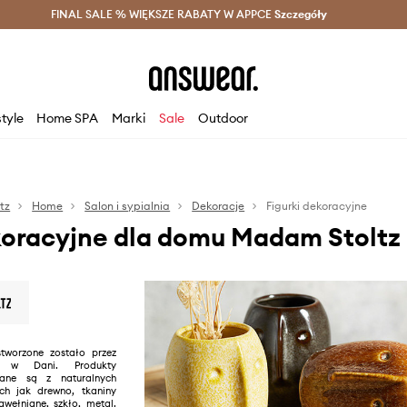
szczędzaj z Answear Club >
FINAL SALE % WIĘKSZE RABATY W APPCE
Dostawa nawet w 24h >
Szczegóły
News
style
Home SPA
Marki
Sale
Outdoor
tz
Home
Salon i sypialnia
Dekoracje
Figurki dekoracyjne
koracyjne dla domu Madam Stoltz
tworzone zostało przez
tz w Dani. Produkty
ane są z naturalnych
ch jak drewno, tkaniny
awełniane, szkło, metal.