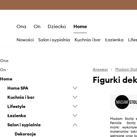
Premium Fashion Benefits >
O
Ona
On
Dziecko
Home
Nowości
Salon i sypialnia
Kuchnia i bar
Łazienka
Life
Ona
On
Akcesoria
Answear
Madam Stol
Figurki de
Home
Akcesoria
Kosmetyczki
Home SPA
Kosmetyczki
Kuchnia i bar
Kosmetyczki
Lifestyle
Świeczki i zapachy
Akcesoria do kawy i herbaty
Łazienka
Akcesoria do wina
Akcesoria dla zwierząt
Madam Stoltz s
Pernille Stol
Salon i sypialnia
Dzbanki i karafki
Dekoracje świąteczne
Dywaniki łazienkowe
marki wykonyw
materiałów taki
Gotowanie i pieczenie
Ogród i taras
Ręczniki
Dekoracje
wełniane oraz b