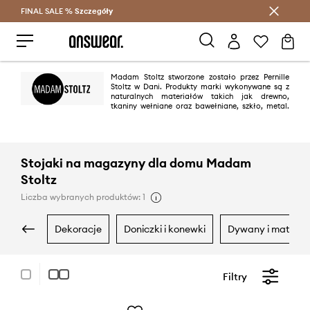
FINAL SALE %
Szczegóły
Oszczędzaj z Answear Club >
Madam Stoltz stworzone zostało przez Pernille
Stoltz w Dani. Produkty marki wykonywane są z
naturalnych materiałów takich jak drewno,
tkaniny wełniane oraz bawełniane, szkło, metal.
Kolekcje Madam Stoltz inspirowane są podróżami po Azji, jednak
charakteryzuje je skandynawska surowość oraz minimalizm.
Stojaki na magazyny dla domu Madam
Stoltz
Liczba wybranych produktów: 1
dekoracje
doniczki i konewki
dywany i maty p
Filtry