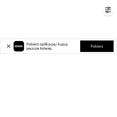
Pobierz aplikację i kupuj
Pobierz
jeszcze łatwiej.
-20%
zniżki** na pierwsze zakupy