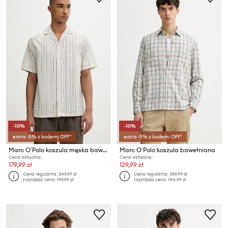
-10%
-10%
extra -5% z kodem: OFF*
extra -5% z kodem: OFF*
Marc O'Polo koszula męska bawełniana
Marc O'Polo koszula bawełniana
Cena aktualna:
Cena aktualna:
179,99 zł
129,99 zł
Cena regularna:
349,99 zł
Cena regularna:
389,99 zł
Najniższa cena:
199,99 zł
Najniższa cena:
144,99 zł