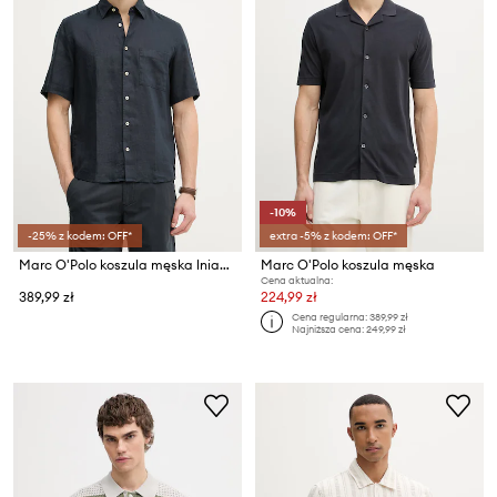
-10%
-25% z kodem: OFF*
extra -5% z kodem: OFF*
Marc O'Polo koszula męska lniana
Marc O'Polo koszula męska
Cena aktualna:
389,99 zł
224,99 zł
Cena regularna:
389,99 zł
Najniższa cena:
249,99 zł