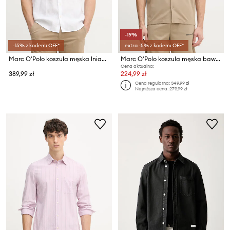
-19%
-15% z kodem: OFF*
extra -5% z kodem: OFF*
Marc O'Polo koszula męska lniana
Marc O'Polo koszula męska bawełniana
Cena aktualna:
389,99 zł
224,99 zł
Cena regularna:
349,99 zł
Najniższa cena:
279,99 zł