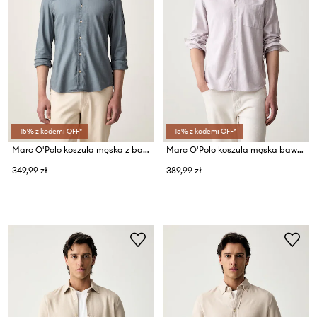
-15% z kodem: OFF*
-15% z kodem: OFF*
Marc O'Polo koszula męska z bawełną
Marc O'Polo koszula męska bawełniana
349,99 zł
389,99 zł