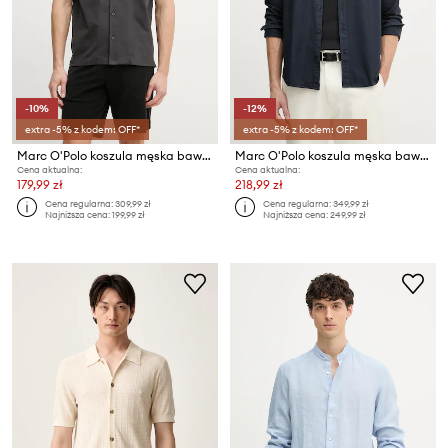
-10%
-12%
extra -5% z kodem: OFF*
extra -5% z kodem: OFF*
Marc O'Polo koszula męska bawełniana
Marc O'Polo koszula męska bawełniana
Cena aktualna:
Cena aktualna:
179,99 zł
218,99 zł
Cena regularna:
309,99 zł
Cena regularna:
349,99 zł
Najniższa cena:
199,99 zł
Najniższa cena:
249,99 zł