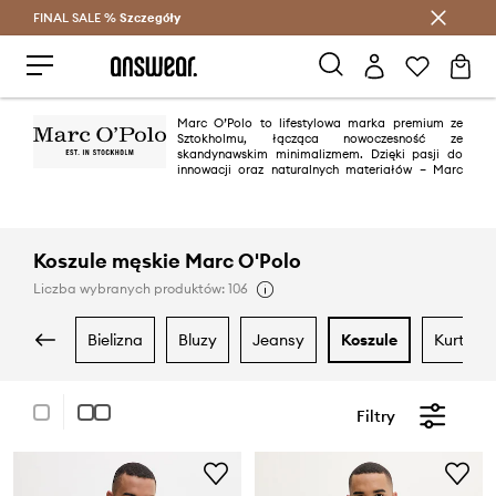
FINAL SALE %
Szczegóły
Oszczędzaj z Answear Club >
Marc O’Polo to lifestylowa marka premium ze
Sztokholmu, łącząca nowoczesność ze
skandynawskim minimalizmem. Dzięki pasji do
innowacji oraz naturalnych materiałów – Marc
O’Polo jest w pełni zrównoważoną marką.
Koszule męskie Marc O'Polo
Liczba wybranych produktów: 106
bielizna
bluzy
jeansy
koszule
kurtki
Filtry