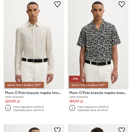
-11%
extra -5% z kodem: OFF*
extra -5% z kodem: OFF*
Marc O'Polo koszula męska lniana
Marc O'Polo koszula męska bawełniana
Cena aktualna:
Cena aktualna:
329,99 zł
189,99 zł
Cena regularna:
519,99 zł
Cena regularna:
309,99 zł
Najniższa cena:
364,99 zł
Najniższa cena:
214,99 zł