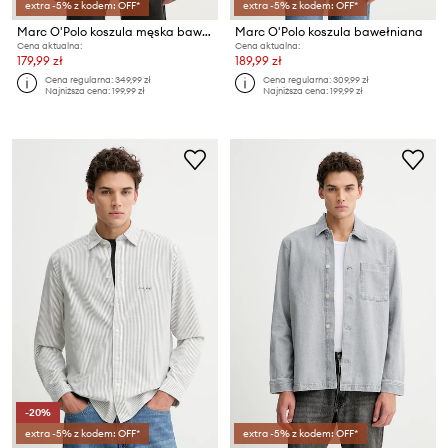
extra -5% z kodem: OFF*
extra -5% z kodem: OFF*
Marc O'Polo koszula męska bawełniana
Marc O'Polo koszula bawełniana
Cena aktualna:
Cena aktualna:
179,99 zł
189,99 zł
Cena regularna:
349,99 zł
Cena regularna:
309,99 zł
Najniższa cena:
199,99 zł
Najniższa cena:
199,99 zł
-20%
extra -5% z kodem: OFF*
extra -5% z kodem: OFF*