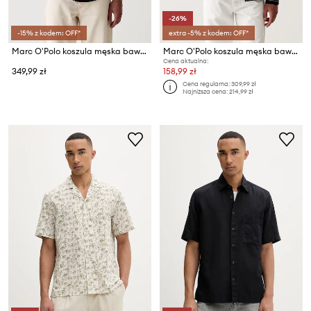
-26%
-15% z kodem: OFF*
extra -5% z kodem: OFF*
Marc O'Polo koszula męska bawełniana z elastanem
Marc O'Polo koszula męska bawełniana
Cena aktualna:
349,99 zł
158,99 zł
Cena regularna:
309,99 zł
Najniższa cena:
214,99 zł