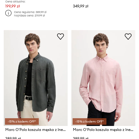
Cena aktualna:
199,99 zł
349,99 zł
Cena regularna:
389,99 zł
Najniższa cena:
219,99 zł
-15% z kodem: OFF*
-15% z kodem: OFF*
Marc O'Polo koszula męska z lnem
Marc O'Polo koszula męska z lnem
389,99 zł
389,99 zł