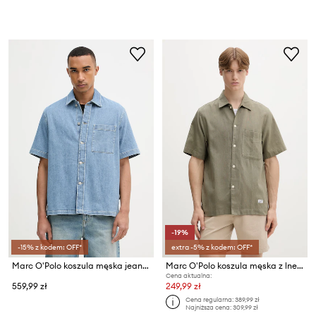
-19%
-15% z kodem: OFF*
extra -5% z kodem: OFF*
Marc O'Polo koszula męska jeansowa
Marc O'Polo koszula męska z lnem
Cena aktualna:
559,99 zł
249,99 zł
Cena regularna:
389,99 zł
Najniższa cena:
309,99 zł