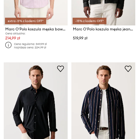
extra -5% z kodem: OFF*
-15% z kodem: OFF*
Marc O'Polo koszula męska bawełniana
Marc O'Polo koszula męska jeansowa
Cena aktualna:
214,99 zł
519,99 zł
Cena regularna:
349,99 zł
Najniższa cena:
224,99 zł