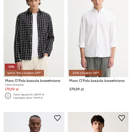
-10%
extra -5% z kodem: OFF*
-25% z kodem: OFF*
Marc O'Polo koszula bawełniana
Marc O'Polo koszula bawełniana
Cena aktualna:
179,99 zł
379,99 zł
Cena regularna:
389,99 zł
Najniższa cena:
199,99 zł