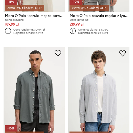
-11%
-10%
extra -5% z kodem: OFF*
extra -5% z kodem: OFF*
Marc O'Polo koszula męska bawełniana
Marc O'Polo koszula męska z lyocellem
Cena aktualna:
Cena aktualna:
189,99 zł
219,99 zł
Cena regularna:
309,99 zł
Cena regularna:
389,99 zł
Najniższa cena:
214,99 zł
Najniższa cena:
244,99 zł
-10%