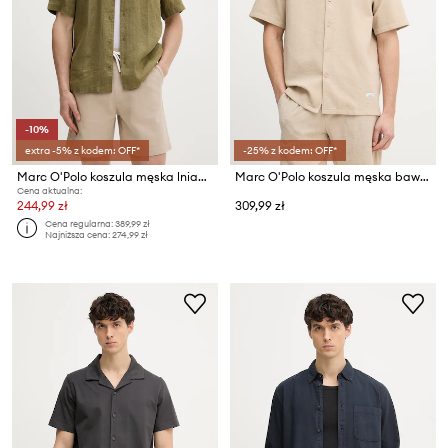
-10%
extra -5% z kodem: OFF*
-25% z kodem: OFF*
Marc O'Polo koszula męska lniana
Marc O'Polo koszula męska bawełniana
Cena aktualna:
244,99 zł
309,99 zł
Cena regularna:
389,99 zł
Najniższa cena:
274,99 zł