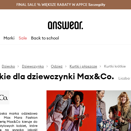
szczędzaj z Answear Club >
FINAL SALE % WIĘKSZE RABATY W APPCE
Dostawa nawet w 24h >
Szczegóły
News
Marki
Sale
Back to school
Dziecko
Dziewczynka
Odzież
Kurtki i płaszcze
Kurtki krótkie
tkie dla dziewczynki Max&Co.
Liczba
oska marka odzieżowa
ią Max Mara Fashion
ertę Max&Co kieruje do
tylowych kobiet, które
gę na wysoką jakość