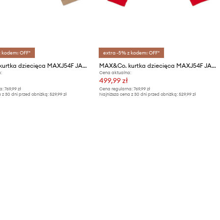
z kodem: OFF*
extra -5% z kodem: OFF*
MAX&Co. kurtka dziecięca MAXJ54F JACKET
MAX&Co. kurtka dziecięca MAXJ54F JACKET
:
Cena aktualna:
499,99 zł
a:
769,99 zł
Cena regularna:
769,99 zł
 z 30 dni przed obniżką:
529,99 zł
Najniższa cena z 30 dni przed obniżką:
529,99 zł