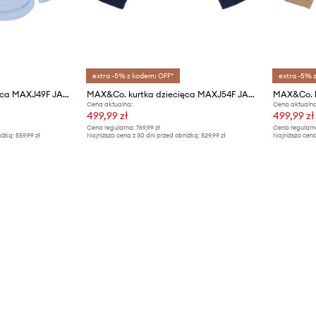
extra -5% z kodem: OFF*
extra -5% 
MAX&Co. kurtka dziecięca MAXJ49F JACKET
MAX&Co. kurtka dziecięca MAXJ54F JACKET
Cena aktualna:
Cena aktualna
499,99 zł
499,99 zł
Cena regularna:
769,99 zł
Cena regularn
iżką:
559,99 zł
Najniższa cena z 30 dni przed obniżką:
529,99 zł
Najniższa cena