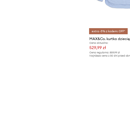
extra -5% z kodem: OFF*
Cena aktualna:
529,99 zł
Cena regularna:
859,99 zł
Najniższa cena z 30 dni przed obn