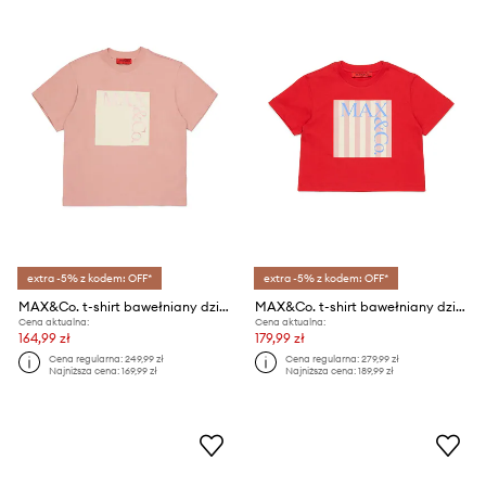
extra -5% z kodem: OFF*
extra -5% z kodem: OFF*
MAX&Co. t-shirt bawełniany dziecięcy MAXT1F T-SHIRT
MAX&Co. t-shirt bawełniany dziecięcy MAXT31F T-SHIRT
Cena aktualna:
Cena aktualna:
164,99 zł
179,99 zł
Cena regularna:
249,99 zł
Cena regularna:
279,99 zł
Najniższa cena:
169,99 zł
Najniższa cena:
189,99 zł