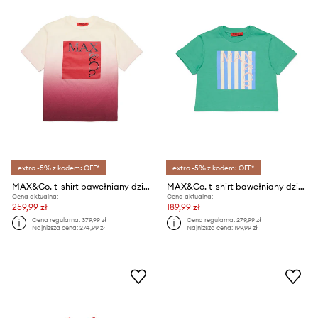
extra -5% z kodem: OFF*
extra -5% z kodem: OFF*
MAX&Co. t-shirt bawełniany dziecięcy MAXT38F T-SHIRT
MAX&Co. t-shirt bawełniany dziecięcy MAXT31F T-SHIRT
Cena aktualna:
Cena aktualna:
259,99 zł
189,99 zł
Cena regularna:
379,99 zł
Cena regularna:
279,99 zł
Najniższa cena:
274,99 zł
Najniższa cena:
199,99 zł