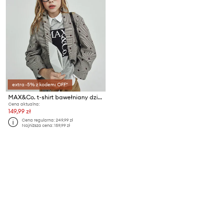
extra -5% z kodem: OFF*
MAX&Co. t-shirt bawełniany dziecięcy MAXT1F T-SHIRT
Cena aktualna:
149,99 zł
Cena regularna:
249,99 zł
Najniższa cena:
159,99 zł