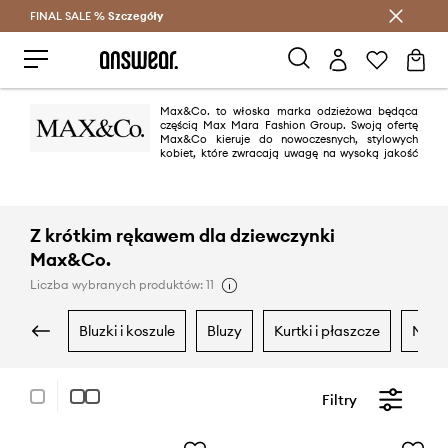
FINAL SALE %
Szczegóły
Oszczędzaj z Answear Club >
Max&Co. to włoska marka odzieżowa będąca
częścią Max Mara Fashion Group. Swoją ofertę
Max&Co kieruje do nowoczesnych, stylowych
kobiet, które zwracają uwagę na wysoką jakość
wykonania produktu
Z krótkim rękawem dla dziewczynki
Max&Co.
Liczba wybranych produktów: 11
bluzki i koszule
bluzy
kurtki i płaszcze
mary
Filtry