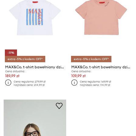
-11%
extra -5% z kodem: OFF*
extra -5% z kodem: OFF*
MAX&Co. t-shirt bawełniany dziecięcy MAXT31F T-SHIRT
MAX&Co. t-shirt bawełniany dziecięcy MAXT34F T-SHIRT
Cena aktualna:
Cena aktualna:
189,99 zł
109,99 zł
Cena regularna:
279,99 zł
Cena regularna:
169,99 zł
Najniższa cena:
214,99 zł
Najniższa cena:
114,99 zł