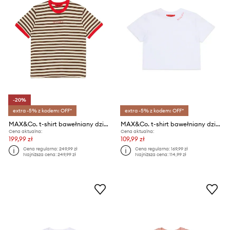
-20%
extra -5% z kodem: OFF*
extra -5% z kodem: OFF*
MAX&Co. t-shirt bawełniany dziecięcy MAXT29F T-SHIRT
MAX&Co. t-shirt bawełniany dziecięcy MAXT34F T-SHIRT
Cena aktualna:
Cena aktualna:
199,99 zł
109,99 zł
Cena regularna:
249,99 zł
Cena regularna:
169,99 zł
Najniższa cena:
249,99 zł
Najniższa cena:
114,99 zł