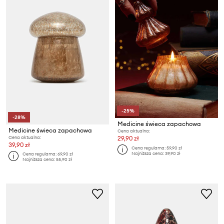
-25%
-28%
Medicine świeca zapachowa
Medicine świeca zapachowa
Cena aktualna:
Cena aktualna:
29,90 zł
39,90 zł
Cena regularna:
59,90 zł
Najniższa cena:
39,90 zł
Cena regularna:
69,90 zł
Najniższa cena:
55,90 zł