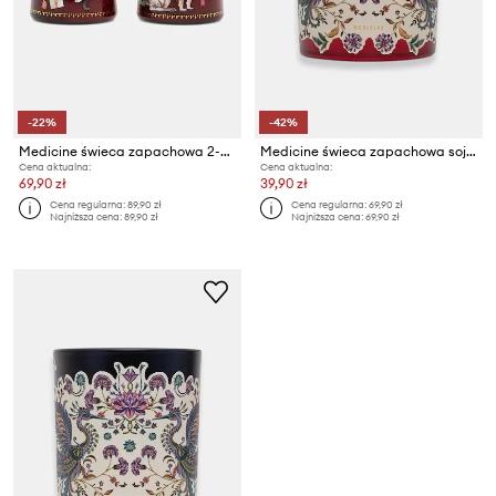
-22%
-42%
Medicine świeca zapachowa 2-pack
Medicine świeca zapachowa sojowa
Cena aktualna:
Cena aktualna:
69,90 zł
39,90 zł
Cena regularna:
89,90 zł
Cena regularna:
69,90 zł
Najniższa cena:
89,90 zł
Najniższa cena:
69,90 zł