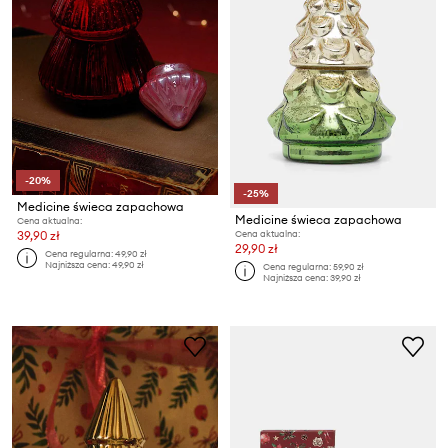
-20%
-25%
Medicine świeca zapachowa
Medicine świeca zapachowa
Cena aktualna:
Cena aktualna:
39,90 zł
29,90 zł
Cena regularna:
49,90 zł
Najniższa cena:
49,90 zł
Cena regularna:
59,90 zł
Najniższa cena:
39,90 zł