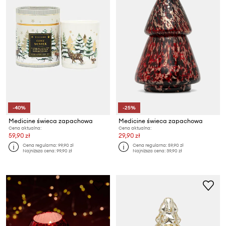
-40%
-25%
Medicine świeca zapachowa
Medicine świeca zapachowa
Cena aktualna:
Cena aktualna:
59,90 zł
29,90 zł
Cena regularna:
99,90 zł
Cena regularna:
59,90 zł
Najniższa cena:
99,90 zł
Najniższa cena:
39,90 zł