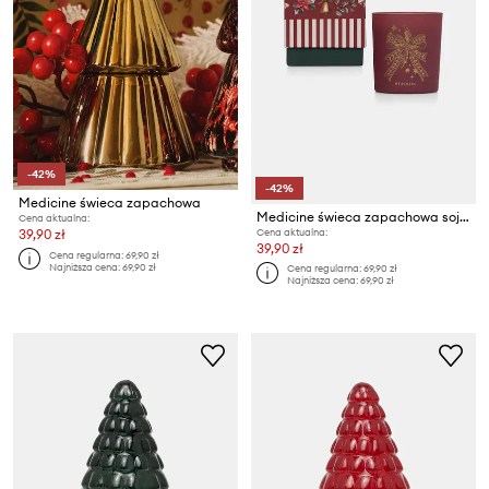
-42%
-42%
Medicine świeca zapachowa
Medicine świeca zapachowa sojowa
Cena aktualna:
Cena aktualna:
39,90 zł
39,90 zł
Cena regularna:
69,90 zł
Najniższa cena:
69,90 zł
Cena regularna:
69,90 zł
Najniższa cena:
69,90 zł