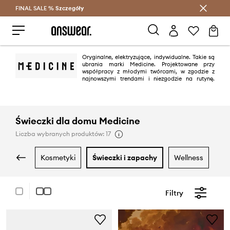
FINAL SALE %
Szczegóły
Oszczędzaj z Answear Club >
Oryginalne, elektryzujące, indywidualne. Takie są
ubrania marki Medicine. Projektowane przy
współpracy z młodymi twórcami, w zgodzie z
najnowszymi trendami i niezgodzie na rutynę.
Lubimy różnorodność i autorskie rozwiązania.
Świeczki dla domu Medicine
Liczba wybranych produktów: 17
kosmetyki
świeczki i zapachy
wellness
Filtry