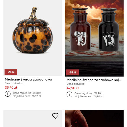
-28%
-58%
Medicine świeca zapachowa
Medicine świece zapachowe sojowe 2-pack
Cena aktualna:
Cena aktualna:
39,90 zł
49,90 zł
Cena regularna:
69,90 zł
Cena regularna:
119,90 zł
Najniższa cena:
55,90 zł
Najniższa cena:
119,90 zł