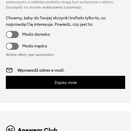
promocjami, a niektóre produkty mogą być wyłączone z rabatu.
Szczegóły na stronie:
wykluczenia z promocji
.
Chcemy, żeby do Twojej skrzynki trafiało tylko to, co
naprawdę Cię interesuje. Powiedz, czy jest to:
Moda damska
Moda męska
Wybór oferty jest opcjonalny
Zapisz mnie
Answear Club