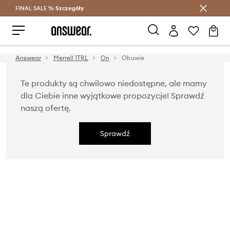
FINAL SALE %
Szczegóły
Oszczędzaj z Answear Club >
Answear
Merrell 1TRL
On
Obuwie
Te produkty są chwilowo niedostępne, ale mamy
dla Ciebie inne wyjątkowe propozycje! Sprawdź
naszą ofertę.
Sprawdź