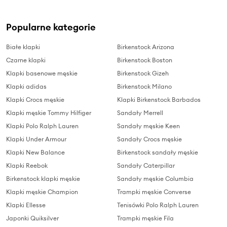
Popularne kategorie
Białe klapki
Birkenstock Arizona
Czarne klapki
Birkenstock Boston
Klapki basenowe męskie
Birkenstock Gizeh
Klapki adidas
Birkenstock Milano
Klapki Crocs męskie
Klapki Birkenstock Barbados
Klapki męskie Tommy Hilfiger
Sandały Merrell
Klapki Polo Ralph Lauren
Sandały męskie Keen
Klapki Under Armour
Sandały Crocs męskie
Klapki New Balance
Birkenstock sandały męskie
Klapki Reebok
Sandały Caterpillar
Birkenstock klapki męskie
Sandały męskie Columbia
Klapki męskie Champion
Trampki męskie Converse
Klapki Ellesse
Tenisówki Polo Ralph Lauren
Japonki Quiksilver
Trampki męskie Fila