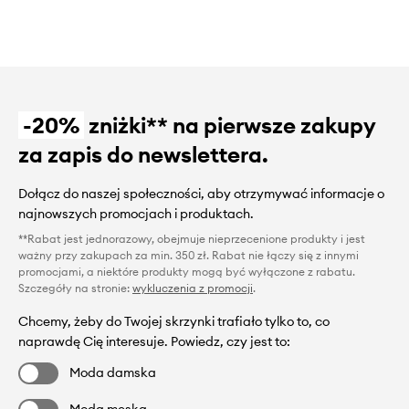
-20%
zniżki** na pierwsze zakupy
za zapis do newslettera.
Dołącz do naszej społeczności, aby otrzymywać informacje o
najnowszych promocjach i produktach.
**Rabat jest jednorazowy, obejmuje nieprzecenione produkty i jest
ważny przy zakupach za min. 350 zł. Rabat nie łączy się z innymi
promocjami, a niektóre produkty mogą być wyłączone z rabatu.
Szczegóły na stronie:
wykluczenia z promocji
.
Chcemy, żeby do Twojej skrzynki trafiało tylko to, co
naprawdę Cię interesuje. Powiedz, czy jest to:
Moda damska