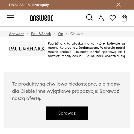
FINAL SALE %
Szczegóły
Oszczędzaj z Answear Club >
Answear
Paul&Shark
On
Obuwie
Paul&Shark to włoska marka, której kolekcje są
mocno kojarzone z żeglarstwem. W ofercie marki
można znaleźć luksusową odzież sportową jak i
również modę casual. Paul&Shark wyróżnia się
wysoką jakością, znakomitymi gatunkowo materiałami, a często
powtarzającym się motywem w projektach brandu są marynarskie barwy
granatowy, czerwony oraz biały.
Te produkty są chwilowo niedostępne, ale mamy
dla Ciebie inne wyjątkowe propozycje! Sprawdź
naszą ofertę.
Sprawdź