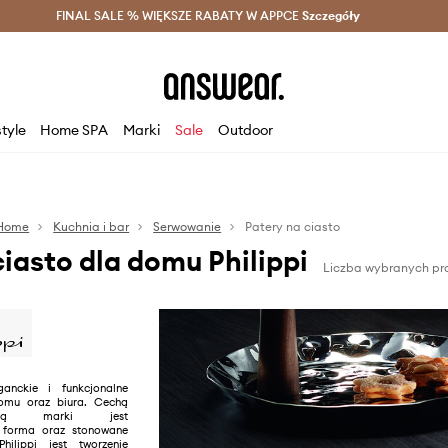
szczędzaj z Answear Club >
FINAL SALE % WIĘKSZE RABATY W APPCE
Dostawa nawet w 24h >
Szczegóły
News
style
Home SPA
Marki
Sale
Outdoor
Home
Kuchnia i bar
Serwowanie
Patery na ciasto
ciasto dla domu Philippi
Liczba wybranych pro
ganckie i funkcjonalne
omu oraz biura. Cechą
tyczną marki jest
a forma oraz stonowane
hilippi jest tworzenie