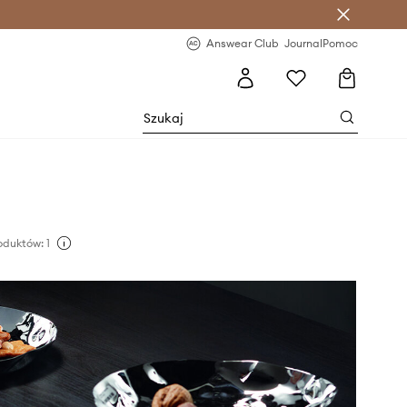
letter >
Regularne nowości >
Answear Club
Journal
Pomoc
duktów: 1