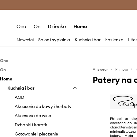
Premium Fashion Benefits >
O
Ona
On
Dziecko
Home
Nowości
Salon i sypialnia
Kuchnia i bar
Łazienka
Life
Ona
On
Akcesoria
Answear
Philippi
Patery na 
Home
Akcesoria
Biżuteria
Kuchnia i bar
Biżuteria
AGD
Akcesoria do kawy i herbaty
Akcesoria do wina
Philippi to ele
akcesoria do d
Dzbanki i karafki
charakterys
minimalistyczn
Gotowanie i pieczenie
kolory. Misją P