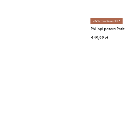
Outdoor lifestyle
Pomysły na prezenty
-15% z kodem: OFF*
Philippi patera Petit
449,99 zł